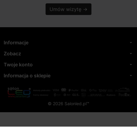
Umów wizytę
→
Informacje
arrow_drop_down
Zobacz
arrow_drop_down
Twoje konto
arrow_drop_down
Informacja o sklepie
arrow_drop_down
© 2026 Salonled.pl™