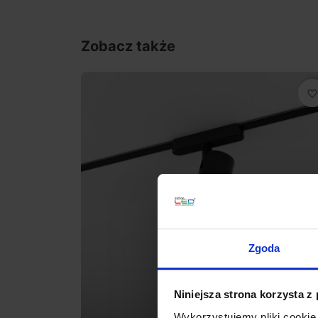
Zobacz także
favorite_border
Zgoda
Niniejsza strona korzysta z
Wykorzystujemy pliki cookie 