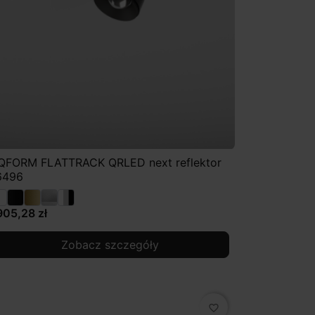
QFORM FLATTRACK QRLED next reflektor
6496
905,28 zł
Zobacz szczegóły
favorite_border