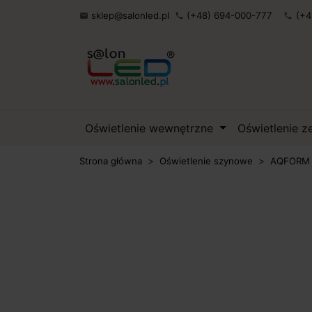
sklep@salonled.pl
(+48) 694-000-777
(+4

phone
phone
Oświetlenie wewnętrzne
Oświetlenie 
Strona główna
Oświetlenie szynowe
AQFORM F