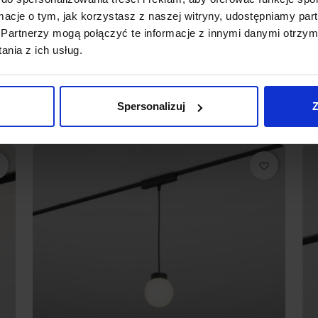
ormacje o tym, jak korzystasz z naszej witryny, udostępniamy p
AQFORM FLATTRACK MODERN BALL simple
A
midi LED 16489
m
Partnerzy mogą połączyć te informacje z innymi danymi otrzym
nia z ich usług.
1 060,26 zł
Zobacz szczegóły
Spersonalizuj
Z
favorite_border