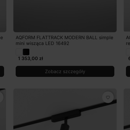
le
AQFORM FLATTRACK MODERN BALL simple
A
mini wisząca LED 16492
r
1 353,00 zł
Zobacz szczegóły
favorite_border