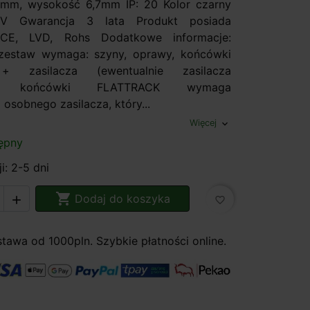
9mm, wysokość 6,7mm IP: 20 Kolor czarny
48V Gwarancja 3 lata Produkt posiada
: CE, LVD, Rohs Dodatkowe informacje:
 zestaw wymaga: szyny, oprawy, końcówki
j + zasilacza (ewentualnie zasilacza
o), końcówki FLATTRACK wymaga
osobnego zasilacza, który...
Więcej
expand_more
ępny
i: 2-5 dni

Dodaj do koszyka

favorite_border
awa od 1000pln. Szybkie płatności online.