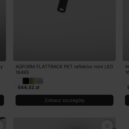
cy
AQFORM FLATTRACK PET reflektor mini LED
A
16495
1
644,52 zł
Zobacz szczegóły
favorite_border