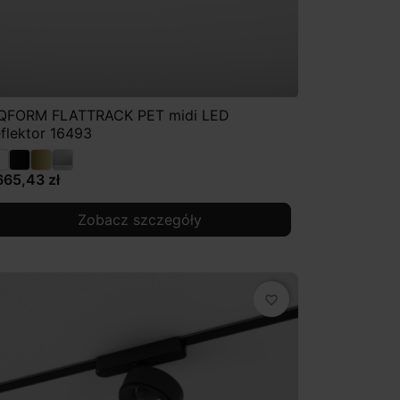
QFORM FLATTRACK PET midi LED
eflektor 16493
665,43 zł
Zobacz szczegóły
favorite_border