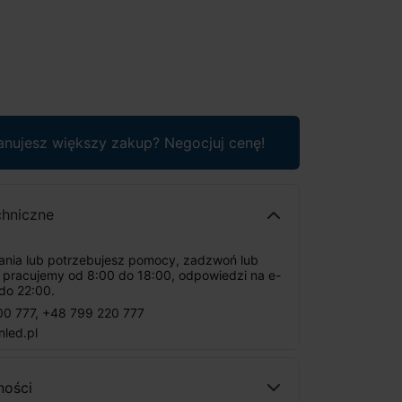
anujesz większy zakup? Negocjuj cenę!
chniczne
tania lub potrzebujesz pomocy, zadzwoń lub
: pracujemy od 8:00 do 18:00, odpowiedzi na e-
do 22:00.
00 777
,
+48 799 220 777
nled.pl
ności