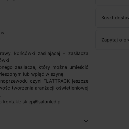
Koszt dosta
hs
Zapytaj o p
awy, końcówki zasilającej + zasilacza
ówki
ego zasilacza, który można umieścić
dwieszonym lub wpiąć w szynę
zynoprzewodu czyni FLATTRACK jeszcze
wość tworzenia aranżacji oświetleniowej
.
 kontakt: sklep@salonled.pl