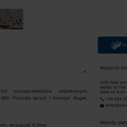
Pl
Wsparcie te
Jeśli masz py
napisz do nas
kich szynoprzewodów natynkowych
maile od 8:00 
48V. Pozwala łączyć i tworzyć długie,
+48 694 0
phone
sklep@salo
email
Metody płat
9mm, wysokość 6,7mm