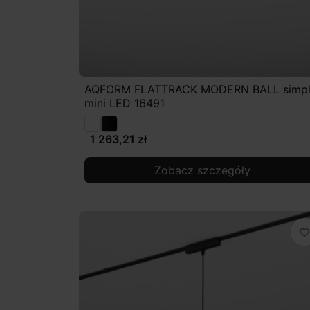
AQFORM FLATTRACK MODERN BALL simp
mini LED 16491
1 263,21 zł
Zobacz szczegóły
favorite_border