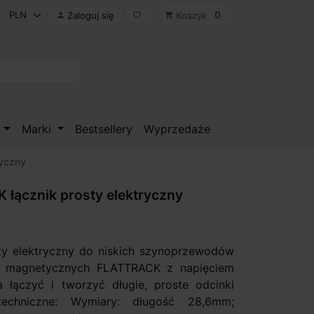
0
Zaloguj się
Koszyk

favorite_border
shopping_cart
D
Marki
Bestsellery
Wyprzedaże
ryczny
łącznik prosty elektryczny
ty elektryczny do niskich szynoprzewodów
 magnetycznych FLATTRACK z napięciem
 łączyć i tworzyć długie, proste odcinki
techniczne: Wymiary: długość 28,6mm;