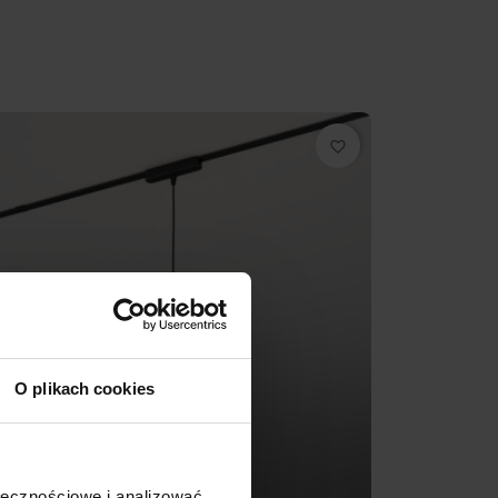
favorite_border
O plikach cookies
ołecznościowe i analizować