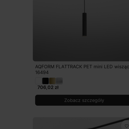
AQFORM FLATTRACK PET mini LED wiszą
16494
706,02 zł
Zobacz szczegóły
favorite_border