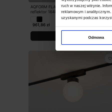
ruch w naszej witrynie. Inf
AQFORM FLATTRACK HYPER zoom LED
reflektor 16488
reklamowym i analitycznym. 
uzyskanymi podczas korzysta
961,86 zł
Zobacz szczegóły
Odmowa
favorite_border