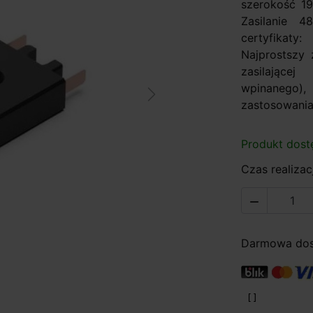
szerokość 1
Zasilanie 
certyfikaty
Najprostszy
zasilające
wpinaneg
Next
zastosowania 
Produkt dost
Czas realizacj

Darmowa dost