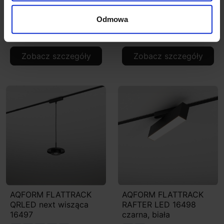
16495
16496
Odmowa
644,52 zł
905,28 zł
Zobacz szczegóły
Zobacz szczegóły
AQFORM FLATTRACK
AQFORM FLATTRACK
QRLED next wisząca
RAFTER LED 16498
16497
czarna, biała