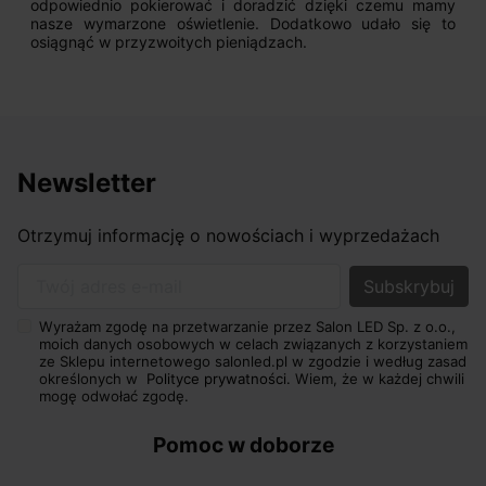
odpowiednio pokierować i doradzić dzięki czemu mamy
nasze wymarzone oświetlenie. Dodatkowo udało się to
osiągnąć w przyzwoitych pieniądzach.
Newsletter
Otrzymuj informację o nowościach i wyprzedażach
Twój adres e-mail
Wyrażam zgodę na przetwarzanie przez Salon LED Sp. z o.o.,
moich danych osobowych w celach związanych z korzystaniem
ze Sklepu internetowego salonled.pl w zgodzie i według zasad
określonych w
Polityce prywatności.
Wiem, że w każdej chwili
mogę odwołać zgodę.
Pomoc w doborze