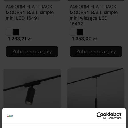
AQFORM FLATTRACK
AQFORM FLATTRACK
MODERN BALL simple
MODERN BALL simple
mini LED 16491
mini wisząca LED
16492
1 263,21 zł
1 353,00 zł
Zobacz szczegóły
Zobacz szczegóły