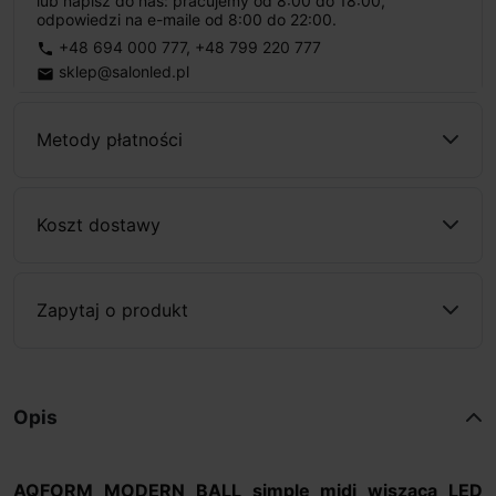
lub napisz do nas: pracujemy od 8:00 do 18:00,
odpowiedzi na e-maile od 8:00 do 22:00.
+48 694 000 777
,
+48 799 220 777
phone
sklep@salonled.pl
email
Metody płatności
Koszt dostawy
Zapytaj o produkt
Opis
AQFORM MODERN BALL simple midi wisząca LED