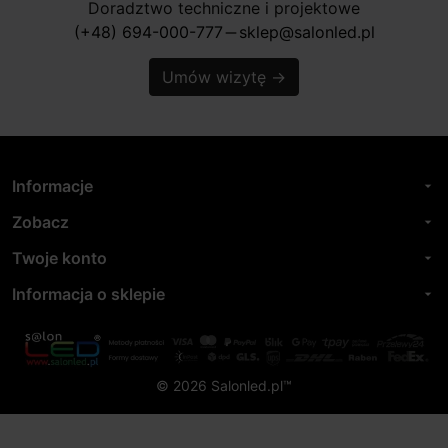
Doradztwo techniczne i projektowe
(+48) 694-000-777
sklep@salonled.pl
horizontal_rule
Umów wizytę
→
Informacje
arrow_drop_down
Zobacz
arrow_drop_down
Twoje konto
arrow_drop_down
Informacja o sklepie
arrow_drop_down
© 2026 Salonled.pl™