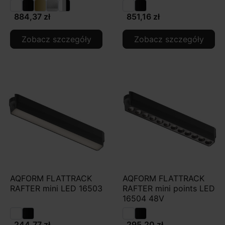
884,37 zł
851,16 zł
Zobacz szczegóły
Zobacz szczegóły
AQFORM FLATTRACK
AQFORM FLATTRACK
RAFTER mini LED 16503
RAFTER mini points LED
16504 48V
244,77 zł
295,20 zł