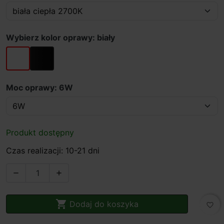
Wybierz kolor oprawy: biały
biały
czarny
Moc oprawy: 6W
Produkt dostępny
Czas realizacji: 10-21 dni



Dodaj do koszyka
favorite_border