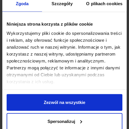
AQFORM FLATTRACK
AQFORM FLATTRACK
Zgoda
Szczegóły
O plikach cookies
PET midi LED reflektor
PET mini LED wiszący
16493
16494
Niniejsza strona korzysta z plików cookie
665,43 zł
706,02 zł
Wykorzystujemy pliki cookie do spersonalizowania treści
i reklam, aby oferować funkcje społecznościowe i
Zobacz szczegóły
Zobacz szczegóły
analizować ruch w naszej witrynie. Informacje o tym, jak
korzystasz z naszej witryny, udostępniamy partnerom
społecznościowym, reklamowym i analitycznym.
Partnerzy mogą połączyć te informacje z innymi danymi
otrzymanymi od Ciebie lub uzyskanymi podczas
korzystania z ich usług.
Zezwól na wszystkie
Spersonalizuj
AQFORM FLATTRACK
AQFORM FLATTRACK
PET reflektor mini LED
QRLED next reflektor