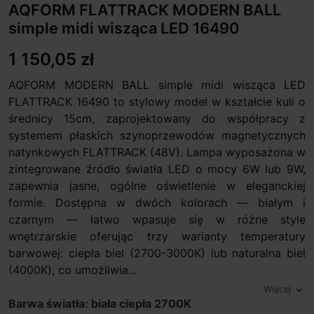
AQFORM FLATTRACK MODERN BALL
simple midi wisząca LED 16490
1 150,05 zł
AQFORM MODERN BALL simple midi wisząca LED
FLATTRACK 16490 to stylowy model w kształcie kuli o
średnicy 15cm, zaprojektowany do współpracy z
systemem płaskich szynoprzewodów magnetycznych
natynkowych FLATTRACK (48V). Lampa wyposażona w
zintegrowane źródło światła LED o mocy 6W lub 9W,
zapewnia jasne, ogólne oświetlenie w eleganckiej
formie. Dostępna w dwóch kolorach — białym i
czarnym — łatwo wpasuje się w różne style
wnętrzarskie oferując trzy warianty temperatury
barwowej: ciepła biel (2700-3000K) lub naturalna biel
(4000K), co umożliwia...
Więcej
expand_more
Barwa światła: biała ciepła 2700K