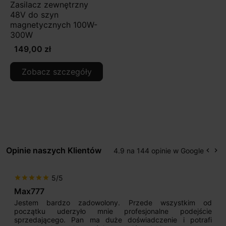
Zasilacz zewnętrzny
48V do szyn
magnetycznych 100W-
300W
149,00 zł
Zobacz szczegóły
Opinie naszych Klientów
4.9 na 144 opinie w Google
keyboard_arrow_left
keyboard_arrow_right
Popr
Na
5/5
star
star
star
star
star
Max777
Jestem bardzo zadowolony. Przede wszystkim od
początku uderzyło mnie profesjonalne podejście
sprzedającego. Pan ma duże doświadczenie i potrafi