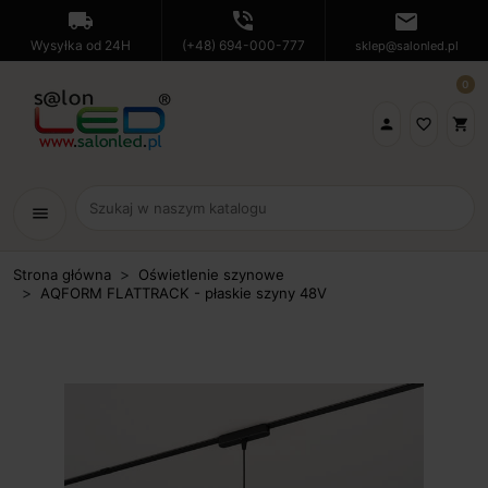
local_shipping
phone_in_talk
mail
Wysyłka od 24H
(+48) 694-000-777
sklep@salonled.pl
0

favorite_border
shopping_cart
menu
Strona główna
Oświetlenie szynowe
AQFORM FLATTRACK - płaskie szyny 48V