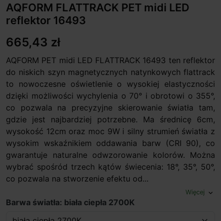
AQFORM FLATTRACK PET midi LED
reflektor 16493
665,43 zł
AQFORM PET midi LED FLATTRACK 16493 ten reflektor
do niskich szyn magnetycznych natynkowych flattrack
to nowoczesne oświetlenie o wysokiej elastyczności
dzięki możliwości wychylenia o 70° i obrotowi o 355°,
co pozwala na precyzyjne skierowanie światła tam,
gdzie jest najbardziej potrzebne. Ma średnicę 6cm,
wysokość 12cm oraz moc 9W i silny strumień światła z
wysokim wskaźnikiem oddawania barw (CRI 90), co
gwarantuje naturalne odwzorowanie kolorów. Można
wybrać spośród trzech kątów świecenia: 18°, 35°, 50°,
co pozwala na stworzenie efektu od...
Więcej
expand_more
Barwa światła: biała ciepła 2700K