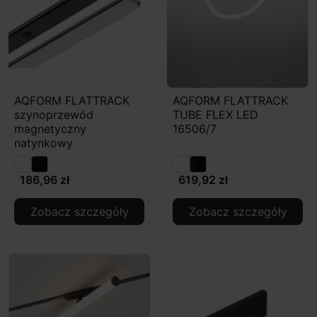
AQFORM FLATTRACK
AQFORM FLATTRACK
szynoprzewód
TUBE FLEX LED
magnetyczny
16506/7
natynkowy
186,96 zł
619,92 zł
Zobacz szczegóły
Zobacz szczegóły