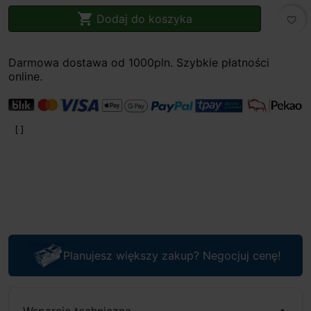

Dodaj do koszyka
favorite_border
Darmowa dostawa od 1000pln. Szybkie płatności
online.
Planujesz większy zakup? Negocjuj cenę!