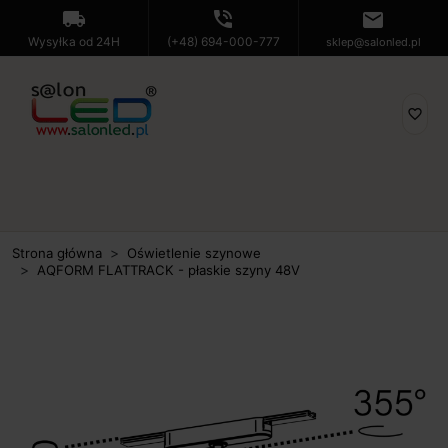
local_shipping
phone_in_talk
mail
Wysyłka od 24H
(+48) 694-000-777
sklep@salonled.pl
favorite_border
Strona główna
Oświetlenie szynowe
AQFORM FLATTRACK - płaskie szyny 48V