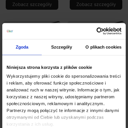
Zobacz szczegóły
Zobacz szczegóły
Zgoda
Szczegóły
O plikach cookies
Niniejsza strona korzysta z plików cookie
Wykorzystujemy pliki cookie do spersonalizowania treści
AQFORM FLATTRACK
AQFORM FLATTRACK
i reklam, aby oferować funkcje społecznościowe i
MODERN BALL simple
PET mini LED wiszący
analizować ruch w naszej witrynie. Informacje o tym, jak
mini wisząca LED
16494
korzystasz z naszej witryny, udostępniamy partnerom
16492
społecznościowym, reklamowym i analitycznym.
Partnerzy mogą połączyć te informacje z innymi danymi
1 353,00 zł
706,02 zł
otrzymanymi od Ciebie lub uzyskanymi podczas
korzystania z ich usług.