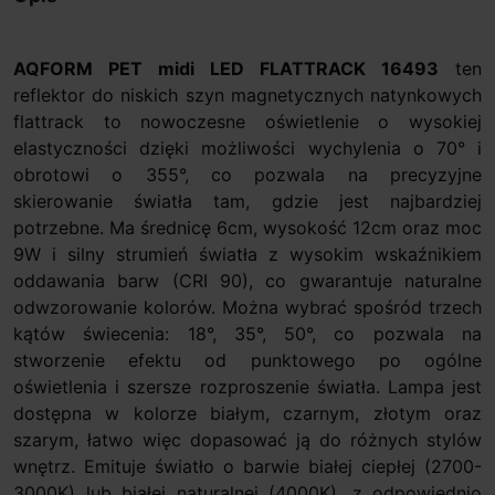
AQFORM PET midi LED FLATTRACK 16493
ten
reflektor do niskich szyn magnetycznych natynkowych
flattrack to nowoczesne oświetlenie o wysokiej
elastyczności dzięki możliwości wychylenia o 70° i
obrotowi o 355°, co pozwala na precyzyjne
skierowanie światła tam, gdzie jest najbardziej
potrzebne. Ma średnicę 6cm, wysokość 12cm oraz moc
9W i silny strumień światła z wysokim wskaźnikiem
oddawania barw (CRI 90), co gwarantuje naturalne
odwzorowanie kolorów. Można wybrać spośród trzech
kątów świecenia: 18°, 35°, 50°, co pozwala na
stworzenie efektu od punktowego po ogólne
oświetlenia i szersze rozproszenie światła. Lampa jest
dostępna w kolorze białym, czarnym, złotym oraz
szarym, łatwo więc dopasować ją do różnych stylów
wnętrz. Emituje światło o barwie białej ciepłej (2700-
3000K) lub białej naturalnej (4000K), z odpowiednio