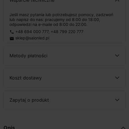
Wsparcie techniczne
Jeśli masz pytania lub potrzebujesz pomocy, zadzwoń
lub napisz do nas: pracujemy od 8:00 do 18:00,
odpowiedzi na e-maile od 8:00 do 22:00.
+48 694 000 777
,
+48 799 220 777
phone
sklep@salonled.pl
email
Metody płatności
Koszt dostawy
Zapytaj o produkt
Opis