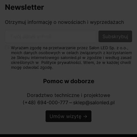
Newsletter
Otrzymuj informację o nowościach i wyprzedażach
Twój adres e-mail
Wyrażam zgodę na przetwarzanie przez Salon LED Sp. z o.o.,
moich danych osobowych w celach związanych z korzystaniem
ze Sklepu internetowego salonled.pl w zgodzie i według zasad
określonych w
Polityce prywatności.
Wiem, że w każdej chwili
mogę odwołać zgodę.
Pomoc w doborze
Doradztwo techniczne i projektowe
(+48) 694-000-777
sklep@salonled.pl
horizontal_rule
Umów wizytę
→