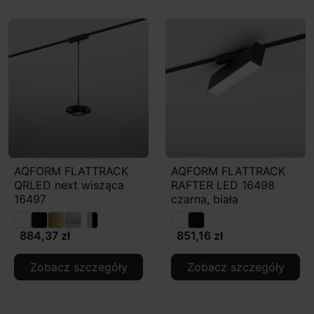
AQFORM FLATTRACK
AQFORM FLATTRACK
QRLED next wisząca
RAFTER LED 16498
16497
czarna, biała
884,37 zł
851,16 zł
Zobacz szczegóły
Zobacz szczegóły