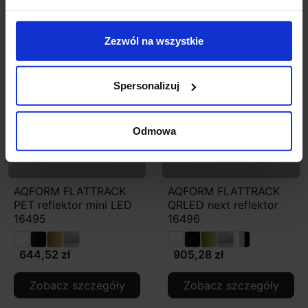
Zobacz szczegóły
Zobacz szczegóły
Zezwól na wszystkie
Spersonalizuj
Odmowa
AQFORM FLATTRACK
AQFORM FLATTRACK
PET reflektor mini LED
QRLED next reflektor
16495
16496
644,52 zł
905,28 zł
Zobacz szczegóły
Zobacz szczegóły