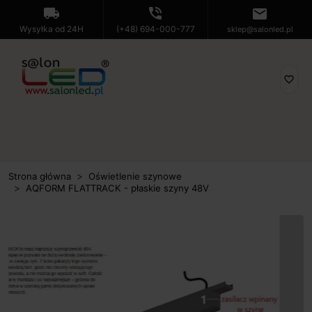
local_shipping
phone_in_talk
mail
Wysyłka od 24H
(+48) 694-000-777
sklep@salonled.pl
favorite_border
Strona główna
Oświetlenie szynowe
AQFORM FLATTRACK - płaskie szyny 48V