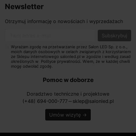
Newsletter
Otrzymuj informację o nowościach i wyprzedażach
Twój adres e-mail
Wyrażam zgodę na przetwarzanie przez Salon LED Sp. z o.o.,
moich danych osobowych w celach związanych z korzystaniem
ze Sklepu internetowego salonled.pl w zgodzie i według zasad
określonych w
Polityce prywatności.
Wiem, że w każdej chwili
mogę odwołać zgodę.
Pomoc w doborze
Doradztwo techniczne i projektowe
(+48) 694-000-777
sklep@salonled.pl
horizontal_rule
Umów wizytę
→