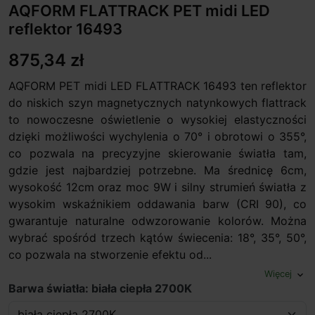
AQFORM FLATTRACK PET midi LED
reflektor 16493
875,34 zł
AQFORM PET midi LED FLATTRACK 16493 ten reflektor
do niskich szyn magnetycznych natynkowych flattrack
to nowoczesne oświetlenie o wysokiej elastyczności
dzięki możliwości wychylenia o 70° i obrotowi o 355°,
co pozwala na precyzyjne skierowanie światła tam,
gdzie jest najbardziej potrzebne. Ma średnicę 6cm,
wysokość 12cm oraz moc 9W i silny strumień światła z
wysokim wskaźnikiem oddawania barw (CRI 90), co
gwarantuje naturalne odwzorowanie kolorów. Można
wybrać spośród trzech kątów świecenia: 18°, 35°, 50°,
co pozwala na stworzenie efektu od...
Więcej
expand_more
Barwa światła: biała ciepła 2700K