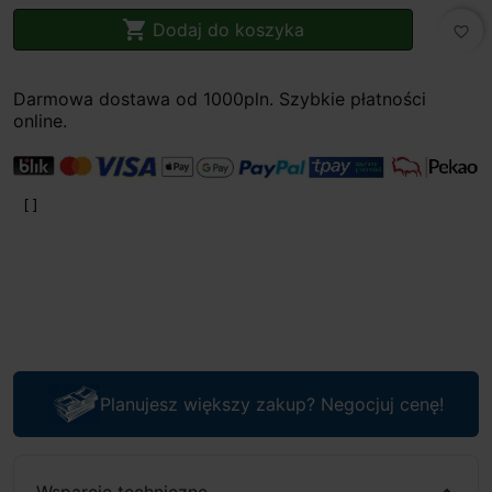

Dodaj do koszyka
favorite_border
Darmowa dostawa od 1000pln. Szybkie płatności
online.
Planujesz większy zakup? Negocjuj cenę!