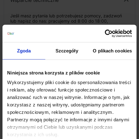
Wsparcie techniczne
Jeśli masz pytania lub potrzebujesz pomocy, zadzwoń
lub napisz do nas: pracujemy od 8:00 do 18:00,
odpowiedzi na e-maile od 8:00 do 22:00.
+48 694 000 777
,
+48 799 220 777
phone
sklep@salonled.pl
email
Zgoda
Szczegóły
O plikach cookies
Metody płatności
Niniejsza strona korzysta z plików cookie
Wykorzystujemy pliki cookie do spersonalizowania treści
Koszt dostawy
i reklam, aby oferować funkcje społecznościowe i
analizować ruch w naszej witrynie. Informacje o tym, jak
korzystasz z naszej witryny, udostępniamy partnerom
Zapytaj o produkt
społecznościowym, reklamowym i analitycznym.
Partnerzy mogą połączyć te informacje z innymi danymi
otrzymanymi od Ciebie lub uzyskanymi podczas
korzystania z ich usług.
Opis