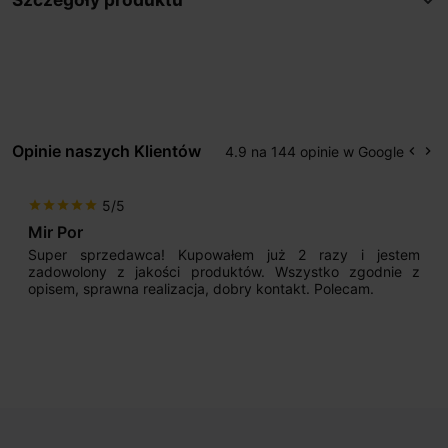
Opinie naszych Klientów
4.9 na 144 opinie w Google
keyboard_arrow_left
keyboard_arrow_right
Popr
Na
5/5
star
star
star
star
star
Mir Por
Super sprzedawca! Kupowałem już 2 razy i jestem
zadowolony z jakości produktów. Wszystko zgodnie z
opisem, sprawna realizacja, dobry kontakt. Polecam.