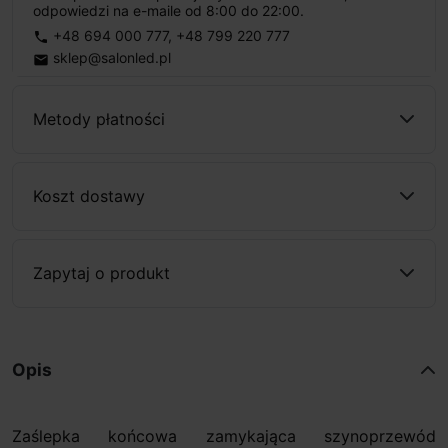
odpowiedzi na e-maile od 8:00 do 22:00.
+48 694 000 777
,
+48 799 220 777
phone
sklep@salonled.pl
email
Metody płatności
Koszt dostawy
Zapytaj o produkt
Opis
Zaślepka końcowa zamykająca szynoprzewód