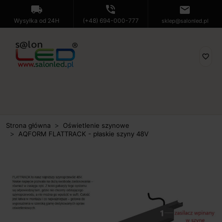
local_shipping
phone_in_talk
mail
Wysyłka od 24H
(+48) 694-000-777
sklep@salonled.pl
favorite_border
Strona główna
Oświetlenie szynowe
AQFORM FLATTRACK - płaskie szyny 48V