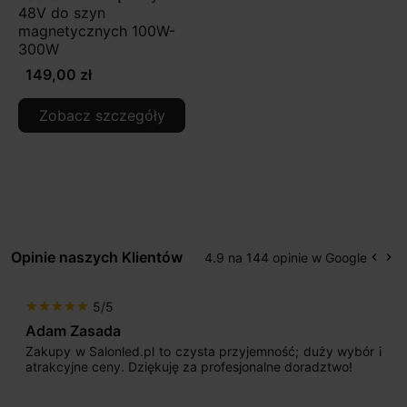
48V do szyn
magnetycznych 100W-
300W
149,00 zł
Zobacz szczegóły
Opinie naszych Klientów
4.9 na 144 opinie w Google
keyboard_arrow_left
keyboard_arrow_right
Popr
Na
5/5
star
star
star
star
star
Adam Zasada
Zakupy w Salonled.pl to czysta przyjemność; duży wybór i
atrakcyjne ceny. Dziękuję za profesjonalne doradztwo!