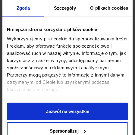
Zgoda
Szczegóły
O plikach cookies
706,02 zł
644,52 zł
Zobacz szczegóły
Zobacz szczegóły
Niniejsza strona korzysta z plików cookie
Wykorzystujemy pliki cookie do spersonalizowania treści
i reklam, aby oferować funkcje społecznościowe i
analizować ruch w naszej witrynie. Informacje o tym, jak
korzystasz z naszej witryny, udostępniamy partnerom
społecznościowym, reklamowym i analitycznym.
Partnerzy mogą połączyć te informacje z innymi danymi
otrzymanymi od Ciebie lub uzyskanymi podczas
korzystania z ich usług.
AQFORM FLATTRACK
AQFORM FLATTRACK
Zezwól na wszystkie
QRLED next reflektor
QRLED next wisząca
16496
16497
Spersonalizuj
905,28 zł
884,37 zł