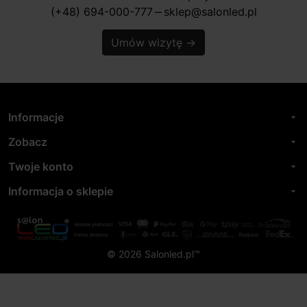
(+48) 694-000-777
sklep@salonled.pl
horizontal_rule
Umów wizytę
→
Informacje
arrow_drop_down
Zobacz
arrow_drop_down
Twoje konto
arrow_drop_down
Informacja o sklepie
arrow_drop_down
© 2026 Salonled.pl™