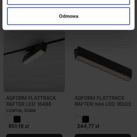
Zobacz szczegóły
Zobacz szczegóły
Odmowa
AQFORM FLATTRACK
AQFORM FLATTRACK
RAFTER LED 16498
RAFTER mini LED 16503
czarna, biała
851,16 zł
244,77 zł