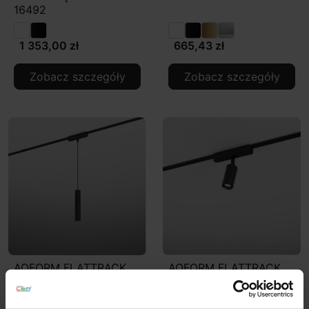
16492
1 353,00 zł
665,43 zł
Zobacz szczegóły
Zobacz szczegóły
AQFORM FLATTRACK
AQFORM FLATTRACK
PET mini LED wiszący
PET reflektor mini LED
16494
16495