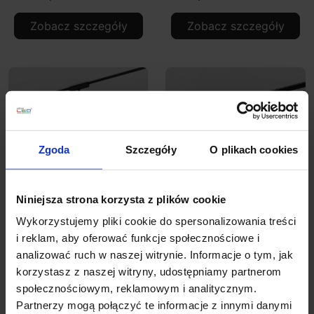
Zobacz szczegóły
Zobacz szczegóły
Zgoda
Szczegóły
O plikach cookies
Niniejsza strona korzysta z plików cookie
AQFORM FLATTRACK
AQFORM FLATTRACK
Wykorzystujemy pliki cookie do spersonalizowania treści
PET mini LED wiszący
PET reflektor mini LED
i reklam, aby oferować funkcje społecznościowe i
16494
16495
analizować ruch w naszej witrynie. Informacje o tym, jak
korzystasz z naszej witryny, udostępniamy partnerom
706,02 zł
644,52 zł
społecznościowym, reklamowym i analitycznym.
Partnerzy mogą połączyć te informacje z innymi danymi