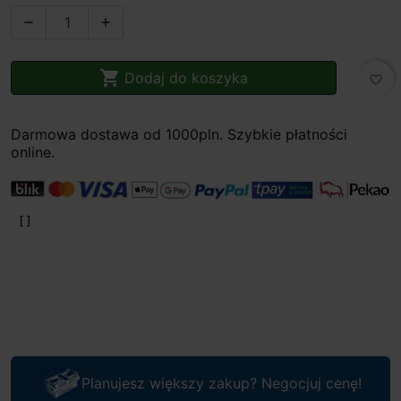



Dodaj do koszyka
favorite_border
Darmowa dostawa od 1000pln. Szybkie płatności
online.
Planujesz większy zakup? Negocjuj cenę!