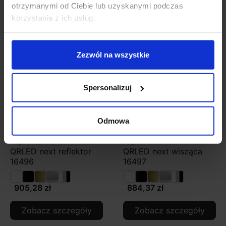
Zobacz szczegóły
Zobacz szczegóły
otrzymanymi od Ciebie lub uzyskanymi podczas
korzystania z ich usług.
Zezwól na wszystkie
Spersonalizuj
Odmowa
AQFORM FLATTRACK
AQFORM FLATTRACK
QRLED next reflektor
QRLED next wisząca
16496
16497
905,28 zł
884,37 zł
Zobacz szczegóły
Zobacz szczegóły