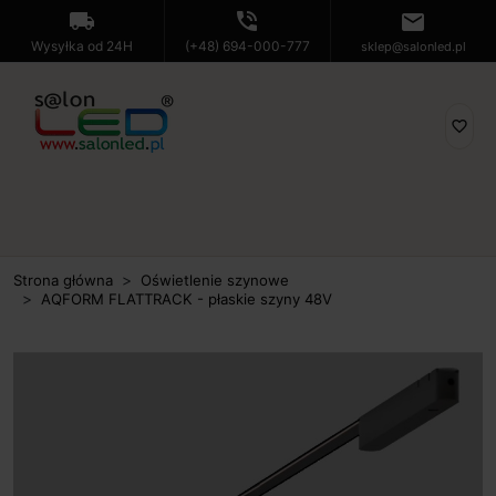
local_shipping
phone_in_talk
mail
Wysyłka od 24H
(+48) 694-000-777
sklep@salonled.pl
favorite_border
Strona główna
Oświetlenie szynowe
AQFORM FLATTRACK - płaskie szyny 48V