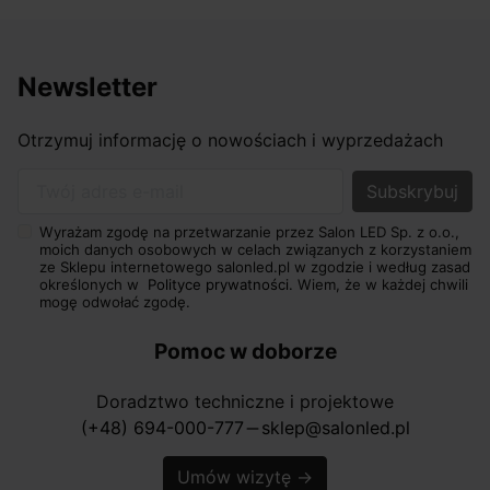
Newsletter
Otrzymuj informację o nowościach i wyprzedażach
Twój adres e-mail
Wyrażam zgodę na przetwarzanie przez Salon LED Sp. z o.o.,
moich danych osobowych w celach związanych z korzystaniem
ze Sklepu internetowego salonled.pl w zgodzie i według zasad
określonych w
Polityce prywatności.
Wiem, że w każdej chwili
mogę odwołać zgodę.
Pomoc w doborze
Doradztwo techniczne i projektowe
(+48) 694-000-777
sklep@salonled.pl
horizontal_rule
Umów wizytę
→