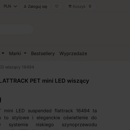
0
Zaloguj się
Koszyk

favorite_border
shopping_cart
D
Marki
Bestsellery
Wyprzedaże
ED wiszący 16494
ATTRACK PET mini LED wiszący
ł
mini LED suspended flattrack 16494 ta
 to stylowe i eleganckie oświetlenie do
 systemie niskiego szynoprzewodu