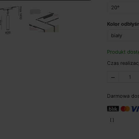
Kolor odbłyśn
Produkt dost
Czas realizacj

Darmowa dost