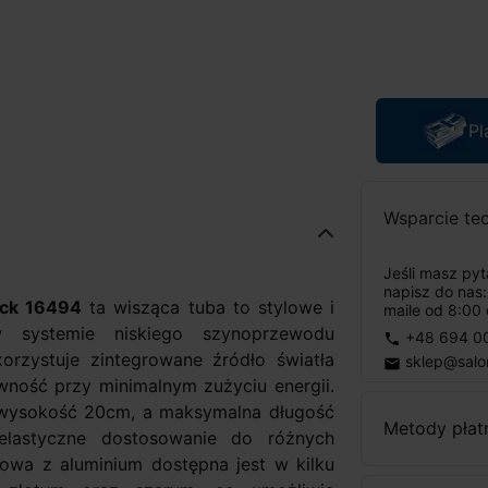
Pl
Wsparcie te
Jeśli masz py
napisz do nas
ack 16494
ta wisząca tuba to stylowe i
maile od 8:00 
w systemie niskiego szynoprzewodu
+48 694 0
phone
zystuje zintegrowane źródło światła
sklep@salo
email
ność przy minimalnym zużyciu energii.
 wysokość 20cm, a maksymalna długość
Metody płat
lastyczne dostosowanie do różnych
owa z aluminium dostępna jest w kilku