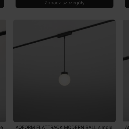
Zobacz szczegóły
le
AQFORM FLATTRACK MODERN BALL simple
A