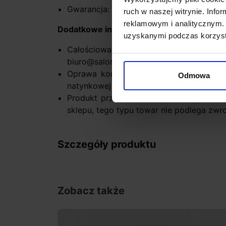
Gwarancja: 5 lat
ruch w naszej witrynie. Inf
reklamowym i analitycznym. 
Dodatkowe informacje:
uzyskanymi podczas korzysta
Całościowa wycena systemu po prz
biuro@salonled.pl
Oprawa kompatybilna wyłącznie z sz
Odmowa
natynkowej
Produkt przygotowywany na indywidual
sklepu, tego typu towar nie podlega zwr
Szczegóły produktu
Zobacz także