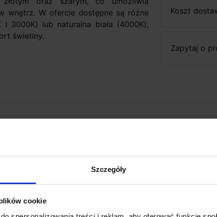
m, złotym oraz szarym, co umożliwia
Koszt dosta
w wnętrz. W ofercie dostępne są różne
 i 3000K) lub naturalna biała (4000K),
rt świetlny.
Zapytaj o p
pła 2700-3000K, biała naturalna 4000K
460lm, 4000K-490lm
Szczegóły
 plików cookie
wód magnetyczny
do spersonalizowania treści i reklam, aby oferować funkcje sp