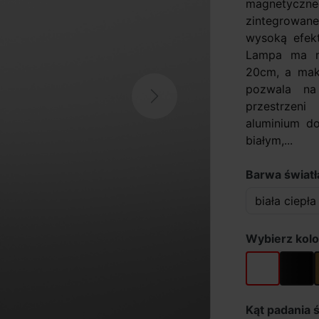
magnetyczn
zintegrowane
wysoką efekt
Lampa ma ni
20cm, a mak
pozwala na
Next
przestrzen
aluminium do
białym,...
Barwa światła
Wybierz kolo
biały
czarny
Kąt padania ś