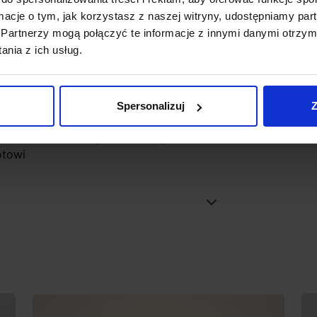
ormacje o tym, jak korzystasz z naszej witryny, udostępniamy p
Partnerzy mogą połączyć te informacje z innymi danymi otrzym
nia z ich usług.
esłaniu zapytania na adres email
ynoprzewodem 48V FLATTRACK w wersji
Spersonalizuj
Z
ne zamówienie. Zgodnie z regulaminem
otowi