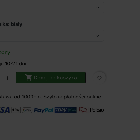
ika: biały
ępny
i: 10-21 dni

Dodaj do koszyka

favorite_border
awa od 1000pln. Szybkie płatności online.