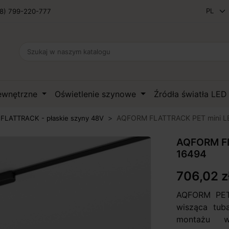
8) 799-220-777
zewnętrzne
Oświetlenie szynowe
Źródła światła LE
AQFORM FLATTRACK PET mini L
LATTRACK - płaskie szyny 48V
AQFORM FL
16494
706,02 z
AQFORM PET 
wisząca tuba
montażu w