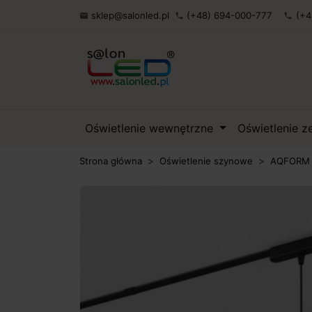
sklep@salonled.pl
(+48) 694-000-777
(+4

phone
phone
Oświetlenie wewnętrzne
Oświetlenie 
Strona główna
Oświetlenie szynowe
AQFORM F