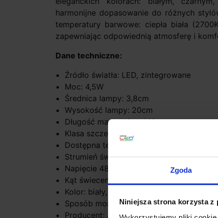
eleganckich kolorach: białym, czarny
harmonijne dopasowanie do różnych styló
temperatury barwowe: ciepła biała (2700K
zapewniając odpowiednią atmosferę i komfo
Dane techniczne:
Źródło światła: LED, zintegrowane
Moc: 4,5W
Średnica lampy: 3,8cm
Wysokość lampy: 20cm
Długość max. zwisu: 140cm
Klasa szczelności IP20
Dostępna temperatura barwowa biała cie
Strumień światła: 2700K-430lm, 3000K-
Napięcie 48V
Zgoda
Kąt świecenia: 20°, 41°
Kolor: biały, czarny, złoty, szary
Niniejsza strona korzysta z
Sposób montażu FLATTRACK szynoprze
Producent: Aquaform
Wykorzystujemy pliki cookie 