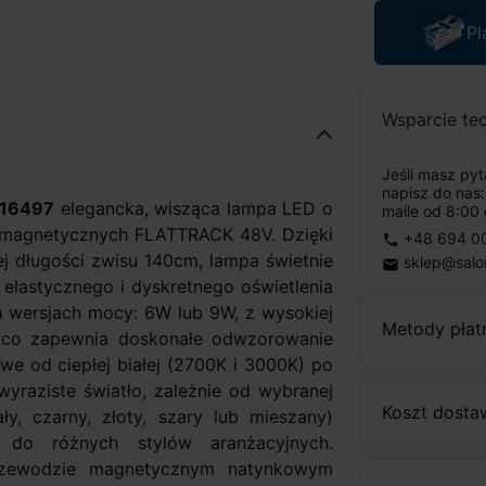
Pl
Wsparcie te
Jeśli masz py
napisz do nas
k16497
elegancka, wisząca lampa LED o
maile od 8:00 
 magnetycznych FLATTRACK 48V. Dzięki
+48 694 0
phone
długości zwisu 140cm, lampa świetnie
sklep@salo
email
elastycznego i dyskretnego oświetlenia
 wersjach mocy: 6W lub 9W, z wysokiej
Metody płat
 co zapewnia doskonałe odwzorowanie
e od ciepłej białej (2700K i 3000K) po
wyraziste światło, zależnie od wybranej
Koszt dosta
y, czarny, złoty, szary lub mieszany)
 do różnych stylów aranżacyjnych.
przewodzie magnetycznym natynkowym