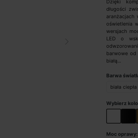
Dzięki kom
długości zwi
aranżacjach 
oświetlenia 
wersjach moc
LED o wska
Next
odwzorowani
barwowe od c
białą...
Barwa światła
Wybierz kolo
biały
czarny
Moc oprawy