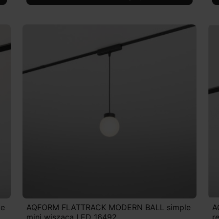
le
AQFORM FLATTRACK MODERN BALL simple
A
mini wisząca LED 16492
r