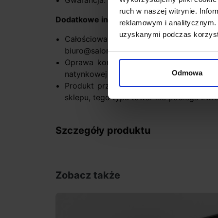
Gwarancja: 5 lat
ruch w naszej witrynie. Inf
Dodatkowe informacje:
reklamowym i analitycznym. 
uzyskanymi podczas korzysta
Całościowa wycena systemu po prz
biuro@salonled.pl
Oprawa kompatybilna wyłącznie z sz
Odmowa
natynkowej
Produkt przygotowywany na indywidual
sklepu, tego typu towar nie podlega zwr
Szczegóły produktu
Zobacz także