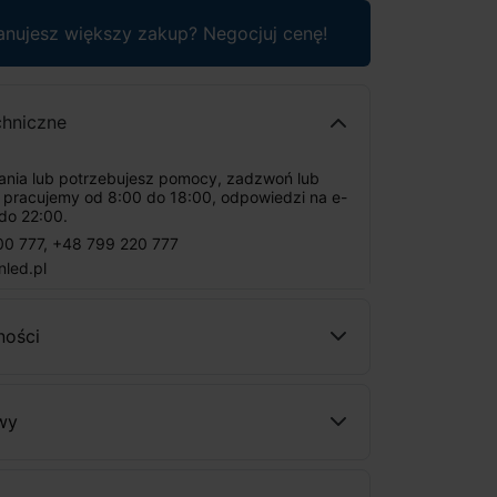
anujesz większy zakup? Negocjuj cenę!
chniczne
tania lub potrzebujesz pomocy, zadzwoń lub
: pracujemy od 8:00 do 18:00, odpowiedzi na e-
do 22:00.
00 777
,
+48 799 220 777
nled.pl
ności
wy