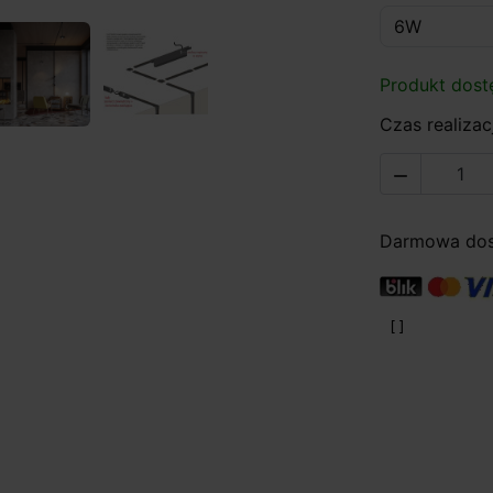
Produkt dost
Czas realizacj

Darmowa dost