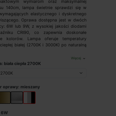
paktowym wymiarom oraz maksymalnej
su 140cm, lampa świetnie sprawdzi się w
wymagających elastycznego i dyskretnego
wiszącego. Oprawa dostępna jest w dwóch
y: 6W lub 9W, z wysokiej jakości diodami
źniku CRI90, co zapewnia doskonałe
e kolorów. Lampa oferuje temperatury
iepłej białej (2700K i 3000K) po naturalną
Więcej
expand_more
: biała ciepła 2700K
r oprawy: mieszany
złoty
szary
mieszany
: 6W