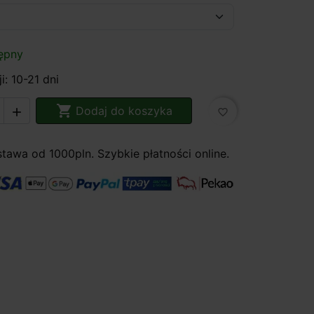
ępny
i: 10-21 dni

Dodaj do koszyka

favorite_border
awa od 1000pln. Szybkie płatności online.