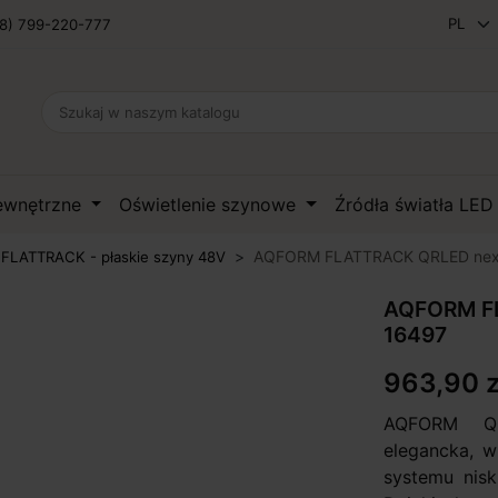
8) 799-220-777
zewnętrzne
Oświetlenie szynowe
Źródła światła LE
AQFORM FLATTRACK QRLED next
LATTRACK - płaskie szyny 48V
AQFORM FL
16497
963,90 z
AQFORM QR
elegancka, 
systemu nis