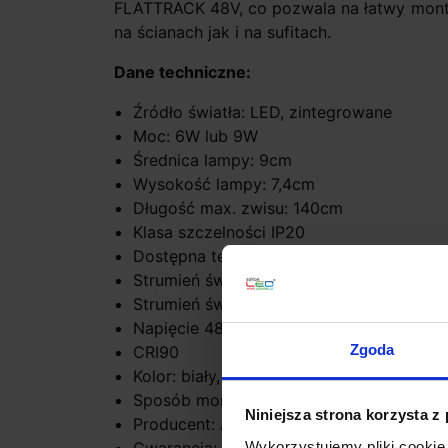
FLATTRACK 48V, co pozwala na łatwy monta
na ścianach jak i na sufitach.
Dane techniczne:
Źródło światła: LED, zintegrowane
Moc: 6W lub 9W
Średnica lampy: 9cm
Wysokość lampy: 7,4cm
Długość max. zwisu: 140cm
Klasa szczelności IP20
Dostępna temperatura barwowa biała cie
Strumień światła 6W: 2700K-760lm, 300
Strumień światła 9W: 2700K-1040lm, 30
Napięcie 48V
Zgoda
CRI90
Kolor: biały, czarny, złoty, szary, mieszan
Sposób montażu FLATTRACK szynoprze
Niniejsza strona korzysta z
Producent: Aquaform
Wykorzystujemy pliki cookie 