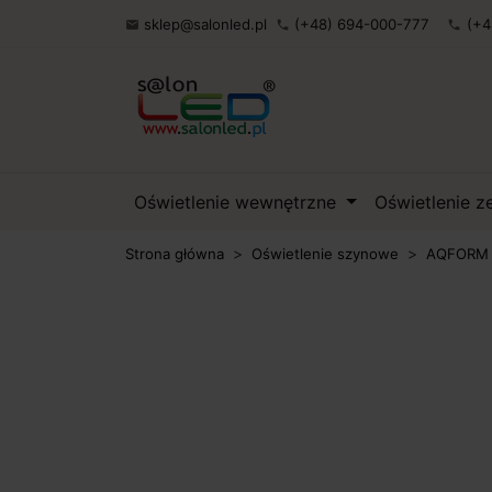
sklep@salonled.pl
(+48) 694-000-777
(+4

phone
phone
Oświetlenie wewnętrzne
Oświetlenie 
Strona główna
Oświetlenie szynowe
AQFORM F