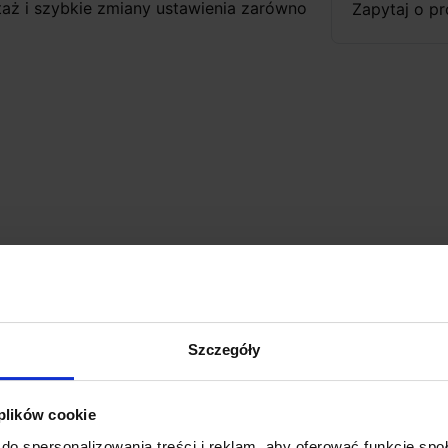
ż i szybkie zmiany ustawienia zarówno
Zapytaj o p
pła 2700-3000K, biała naturalna 4000K
0K-800lm, 4000K-850lm
00K-1090lm, 4000K-1160lm
Szczegóły
y
wód magnetyczny
 plików cookie
do spersonalizowania treści i reklam, aby oferować funkcje sp