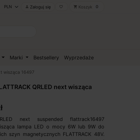
0
Zaloguj się
Koszyk

favorite_border
shopping_cart
D
Marki
Bestsellery
Wyprzedaże
 wisząca 16497
ATTRACK QRLED next wisząca
ł
LED next suspended flattrack16497
wisząca lampa LED o mocy 6W lub 9W do
kich szyn magnetycznych FLATTRACK 48V.