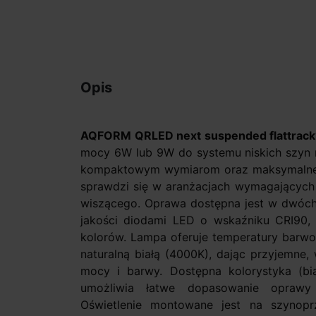
Opis
AQFORM QRLED next suspended flattrac
mocy 6W lub 9W do systemu niskich szyn
kompaktowym wymiarom oraz maksymalnej 
sprawdzi się w aranżacjach wymagających 
wiszącego. Oprawa dostępna jest w dwóch
jakości diodami LED o wskaźniku CRI90,
kolorów. Lampa oferuje temperatury barwow
naturalną białą (4000K), dając przyjemne, 
mocy i barwy. Dostępna kolorystyka (biał
umożliwia łatwe dopasowanie oprawy
Oświetlenie montowane jest na szyno