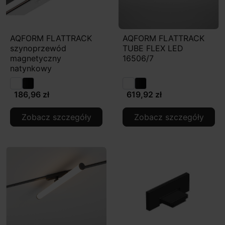
AQFORM FLATTRACK
AQFORM FLATTRACK
szynoprzewód
TUBE FLEX LED
magnetyczny
16506/7
natynkowy
186,96 zł
619,92 zł
Zobacz szczegóły
Zobacz szczegóły