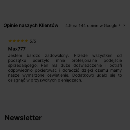
Opinie naszych Klientów
4.9 na 144 opinie w Google
keyboard_arrow_left
keyboard_arrow_right
Popr
Na
5/5
star
star
star
star
star
Max777
Jestem bardzo zadowolony. Przede wszystkim od
początku uderzyło mnie profesjonalne podejście
sprzedającego. Pan ma duże doświadczenie i potrafi
odpowiednio pokierować i doradzić dzięki czemu mamy
nasze wymarzone oświetlenie. Dodatkowo udało się to
osiągnąć w przyzwoitych pieniądzach.
Newsletter