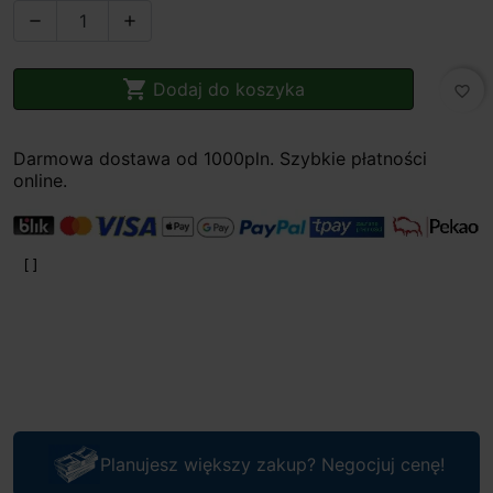



Dodaj do koszyka
favorite_border
Darmowa dostawa od 1000pln. Szybkie płatności
online.
Planujesz większy zakup? Negocjuj cenę!