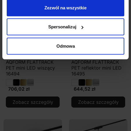
Zezwól na wszystkie
Spersonalizuj
Odmowa
AQFORM FLATTRACK
AQFORM FLATTRACK
PET mini LED wiszący
PET reflektor mini LED
16494
16495
706,02 zł
644,52 zł
Zobacz szczegóły
Zobacz szczegóły