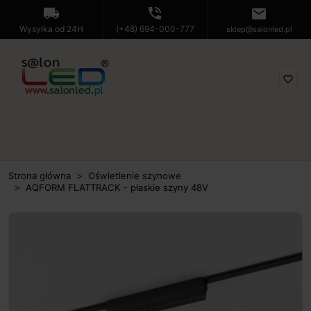
local_shipping
phone_in_talk
mail
Wysyłka od 24H
(+48) 694-000-777
sklep@salonled.pl
favorite_border
Strona główna
Oświetlenie szynowe
AQFORM FLATTRACK - płaskie szyny 48V