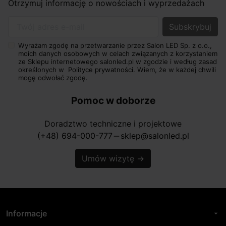
Otrzymuj informację o nowościach i wyprzedażach
Twój adres e-mail
Wyrażam zgodę na przetwarzanie przez Salon LED Sp. z o.o.,
moich danych osobowych w celach związanych z korzystaniem
ze Sklepu internetowego salonled.pl w zgodzie i według zasad
określonych w
Polityce prywatności.
Wiem, że w każdej chwili
mogę odwołać zgodę.
Pomoc w doborze
Doradztwo techniczne i projektowe
(+48) 694-000-777
sklep@salonled.pl
horizontal_rule
Umów wizytę
→
Informacje
arrow_drop_down