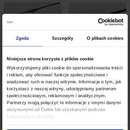
Zgoda
Szczegóły
O plikach cookies
Niniejsza strona korzysta z plików cookie
AQFORM FLATTRACK
AQFORM FLATTRACK
Wykorzystujemy pliki cookie do spersonalizowania treści
MODERN BALL simple
PET midi LED reflektor
i reklam, aby oferować funkcje społecznościowe i
mini wisząca LED
16493
analizować ruch w naszej witrynie. Informacje o tym, jak
16492
korzystasz z naszej witryny, udostępniamy partnerom
społecznościowym, reklamowym i analitycznym.
1 353,00 zł
665,43 zł
Partnerzy mogą połączyć te informacje z innymi danymi
otrzymanymi od Ciebie lub uzyskanymi podczas
Zobacz szczegóły
Zobacz szczegóły
korzystania z ich usług.