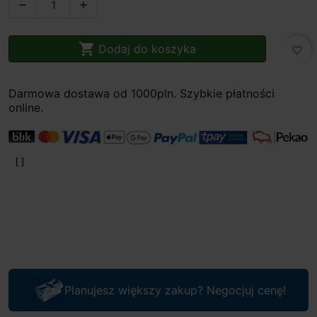



Dodaj do koszyka
favorite_border
Darmowa dostawa od 1000pln. Szybkie płatności
online.
Planujesz większy zakup? Negocjuj cenę!