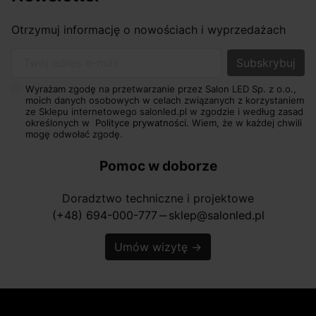
Otrzymuj informację o nowościach i wyprzedażach
Twój adres e-mail
Wyrażam zgodę na przetwarzanie przez Salon LED Sp. z o.o.,
moich danych osobowych w celach związanych z korzystaniem
ze Sklepu internetowego salonled.pl w zgodzie i według zasad
określonych w
Polityce prywatności.
Wiem, że w każdej chwili
mogę odwołać zgodę.
Pomoc w doborze
Doradztwo techniczne i projektowe
(+48) 694-000-777
sklep@salonled.pl
horizontal_rule
Umów wizytę
→