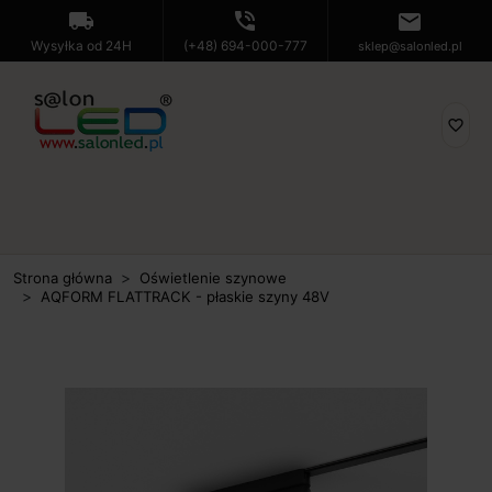
local_shipping
phone_in_talk
mail
Wysyłka od 24H
(+48) 694-000-777
sklep@salonled.pl
favorite_border
Strona główna
Oświetlenie szynowe
AQFORM FLATTRACK - płaskie szyny 48V