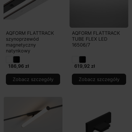
AQFORM FLATTRACK
AQFORM FLATTRACK
szynoprzewód
TUBE FLEX LED
magnetyczny
16506/7
natynkowy
186,96 zł
619,92 zł
Zobacz szczegóły
Zobacz szczegóły