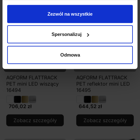
Zezwól na wszystkie
Spersonalizuj
Odmowa
AQFORM FLATTRACK
AQFORM FLATTRACK
PET mini LED wiszący
PET reflektor mini LED
16494
16495
706,02 zł
644,52 zł
Zobacz szczegóły
Zobacz szczegóły