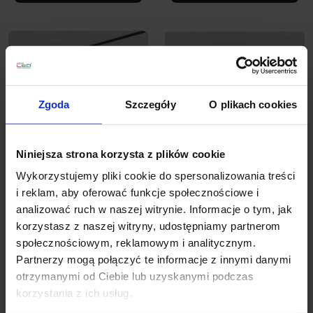
Zgoda
Szczegóły
O plikach cookies
Niniejsza strona korzysta z plików cookie
Wykorzystujemy pliki cookie do spersonalizowania treści
AQFORM FLATTRACK
AQFORM FLATTRACK
i reklam, aby oferować funkcje społecznościowe i
MODERN BALL simple
PET midi LED reflektor
analizować ruch w naszej witrynie. Informacje o tym, jak
mini wisząca LED
16493
16492
korzystasz z naszej witryny, udostępniamy partnerom
społecznościowym, reklamowym i analitycznym.
Partnerzy mogą połączyć te informacje z innymi danymi
1 353,00 zł
665,43 zł
otrzymanymi od Ciebie lub uzyskanymi podczas
Zobacz szczegóły
Zobacz szczegóły
korzystania z ich usług.