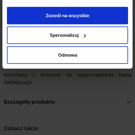
Zezwól na wszystkie
Opis
Spersonalizuj
Końcówka do szynoprzewodu magnetycznego MULTI
przeznaczona do wersji natynkowej oraz zwieszanej.
Odmowa
Dostępna w 2 kolorach: biały, czarny, estetyczne
zamknięcie szyny
Końcówka z otworem do wyprowadzania kabla
zasilającego
Szczegóły produktu
Zobacz także