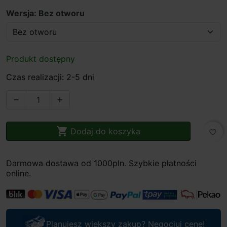
Wersja: Bez otworu
Produkt dostępny
Czas realizacji: 2-5 dni



Dodaj do koszyka
favorite_border
Darmowa dostawa od 1000pln. Szybkie płatności
online.
Planujesz większy zakup? Negocjuj cenę!