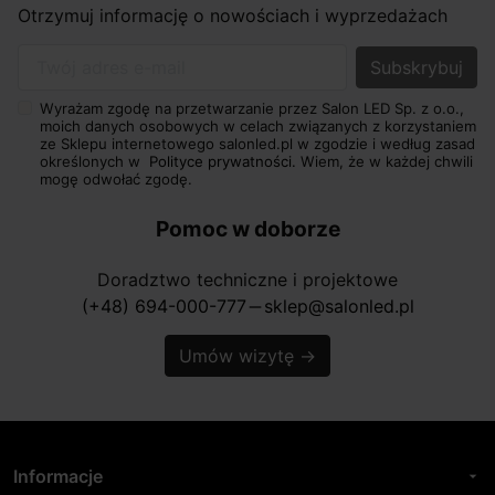
Otrzymuj informację o nowościach i wyprzedażach
Twój adres e-mail
Wyrażam zgodę na przetwarzanie przez Salon LED Sp. z o.o.,
moich danych osobowych w celach związanych z korzystaniem
ze Sklepu internetowego salonled.pl w zgodzie i według zasad
określonych w
Polityce prywatności.
Wiem, że w każdej chwili
mogę odwołać zgodę.
Pomoc w doborze
Doradztwo techniczne i projektowe
(+48) 694-000-777
sklep@salonled.pl
horizontal_rule
Umów wizytę
→
Informacje
arrow_drop_down