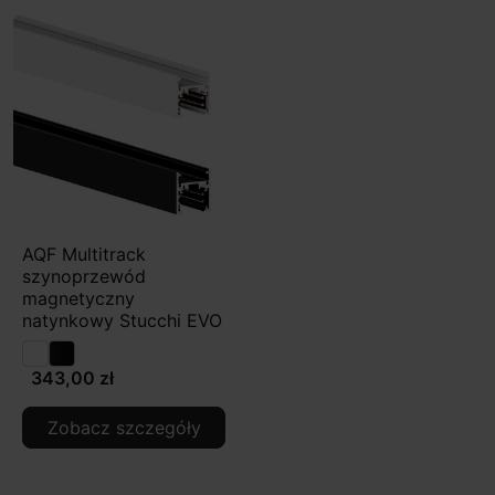
AQF Multitrack
szynoprzewód
magnetyczny
natynkowy Stucchi EVO
343,00 zł
Zobacz szczegóły