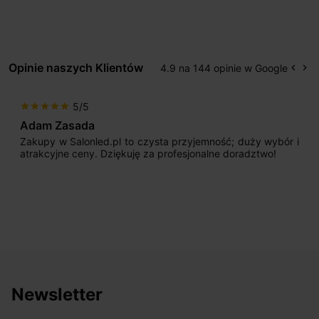
Opinie naszych Klientów
4.9 na 144 opinie w Google
keyboard_arrow_left
keyboard_arrow_right
Popr
Na
5/5
star
star
star
star
star
Adam Zasada
Zakupy w Salonled.pl to czysta przyjemność; duży wybór i
atrakcyjne ceny. Dziękuję za profesjonalne doradztwo!
Newsletter