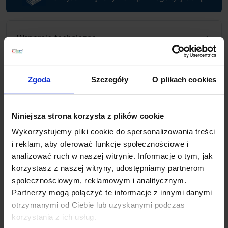
Wsparcie techniczne
Jeśli masz pytania lub potrzebujesz pomocy, zadzwoń
lub napisz do nas: pracujemy od 8:00 do 18:00,
Zgoda
Szczegóły
O plikach cookies
odpowiedzi na e-maile od 8:00 do 22:00.
+48 694 000 777
,
+48 799 220 777
phone
sklep@salonled.pl
email
Niniejsza strona korzysta z plików cookie
Wykorzystujemy pliki cookie do spersonalizowania treści
Metody płatności
i reklam, aby oferować funkcje społecznościowe i
analizować ruch w naszej witrynie. Informacje o tym, jak
korzystasz z naszej witryny, udostępniamy partnerom
Koszt dostawy
społecznościowym, reklamowym i analitycznym.
Partnerzy mogą połączyć te informacje z innymi danymi
otrzymanymi od Ciebie lub uzyskanymi podczas
Zapytaj o produkt
korzystania z ich usług.