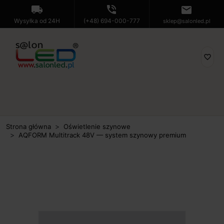
local_shipping
phone_in_talk
mail
Wysyłka od 24H
(+48) 694-000-777
sklep@salonled.pl
favorite_border
Strona główna
Oświetlenie szynowe
AQFORM Multitrack 48V — system szynowy premium