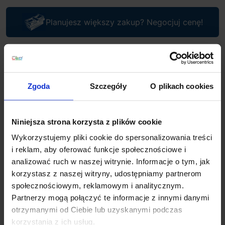
Planujesz większy zakup? Negocjuj cenę!
Wsparcie techniczne
Zgoda
Szczegóły
O plikach cookies
Jeśli masz pytania lub potrzebujesz pomocy, zadzwoń
lub napisz do nas: pracujemy od 8:00 do 18:00,
odpowiedzi na e-maile od 8:00 do 22:00.
+48 694 000 777
,
+48 799 220 777
phone
Niniejsza strona korzysta z plików cookie
sklep@salonled.pl
email
Wykorzystujemy pliki cookie do spersonalizowania treści
i reklam, aby oferować funkcje społecznościowe i
Metody płatności
analizować ruch w naszej witrynie. Informacje o tym, jak
korzystasz z naszej witryny, udostępniamy partnerom
społecznościowym, reklamowym i analitycznym.
Koszt dostawy
Partnerzy mogą połączyć te informacje z innymi danymi
otrzymanymi od Ciebie lub uzyskanymi podczas
korzystania z ich usług.