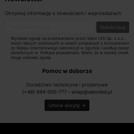
Otrzymuj informację o nowościach i wyprzedażach
Twój adres e-mail
Wyrażam zgodę na przetwarzanie przez Salon LED Sp. z o.o.,
moich danych osobowych w celach związanych z korzystaniem
ze Sklepu internetowego salonled.pl w zgodzie i według zasad
określonych w
Polityce prywatności.
Wiem, że w każdej chwili
mogę odwołać zgodę.
Pomoc w doborze
Doradztwo techniczne i projektowe
(+48) 694-000-777
sklep@salonled.pl
horizontal_rule
Umów wizytę
→