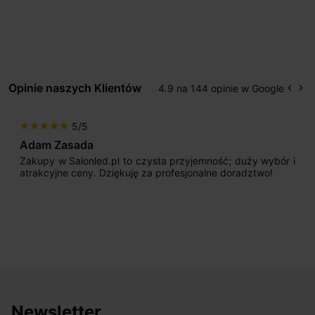
Opinie naszych Klientów
4.9 na 144 opinie w Google
keyboard_arrow_left
keyboard_arrow_right
Popr
Na
5/5
star
star
star
star
star
Adam Zasada
Zakupy w Salonled.pl to czysta przyjemność; duży wybór i
atrakcyjne ceny. Dziękuję za profesjonalne doradztwo!
Newsletter