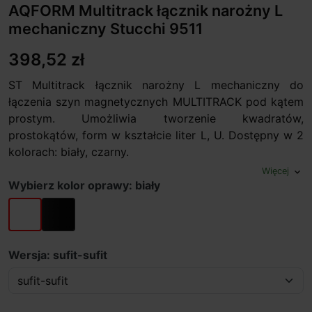
AQFORM Multitrack łącznik narożny L
mechaniczny Stucchi 9511
398,52 zł
ST Multitrack łącznik narożny L mechaniczny do
łączenia szyn magnetycznych MULTITRACK pod kątem
prostym. Umożliwia tworzenie kwadratów,
prostokątów, form w kształcie liter L, U. Dostępny w 2
kolorach: biały, czarny.
Więcej
expand_more
Wybierz kolor oprawy: biały
biały
czarny
Wersja: sufit-sufit