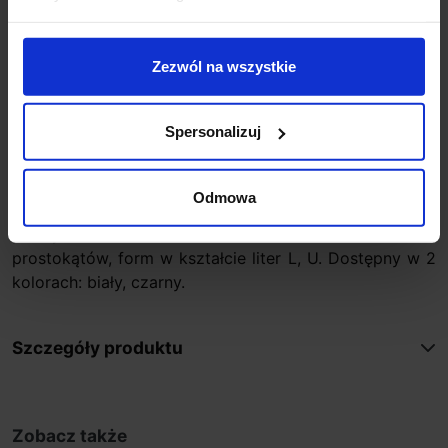
Zapytaj o produkt
Zezwól na wszystkie
Opis
Spersonalizuj
ST Multitrack łącznik narożny L mechaniczny do
Odmowa
łączenia szyn magnetycznych MULTITRACK pod kątem
prostym. Umożliwia tworzenie kwadratów,
prostokątów, form w kształcie liter L, U. Dostępny w 2
kolorach: biały, czarny.
Szczegóły produktu
Zobacz także