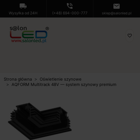
local_shipping
phone_in_talk
mail
Wysyłka od 24H
(+48) 694-000-777
sklep@salonled.pl
favorite_border
Strona główna
Oświetlenie szynowe
AQFORM Multitrack 48V — system szynowy premium