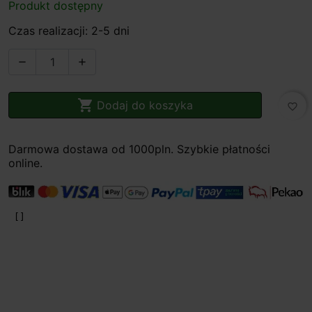
Produkt dostępny
Czas realizacji: 2-5 dni



Dodaj do koszyka
favorite_border
Darmowa dostawa od 1000pln. Szybkie płatności
online.