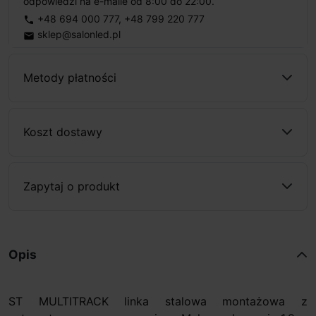
odpowiedzi na e-maile od 8:00 do 22:00.
+48 694 000 777
,
+48 799 220 777
phone
sklep@salonled.pl
email
Metody płatności
Koszt dostawy
Zapytaj o produkt
Opis
ST MULTITRACK linka stalowa montażowa z