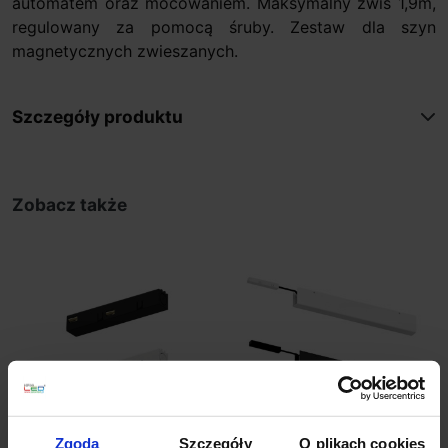
automatem oraz mocowaniem. Maksymalny zwis 1,9m,
regulowany za pomocą śruby. Zestaw dla szyn
magnetycznych zwieszanych.
Szczegóły produktu
Zobacz także
Zgoda
Szczegóły
O plikach cookies