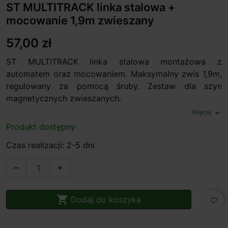
ST MULTITRACK linka stalowa +
mocowanie 1,9m zwieszany
57,00 zł
ST MULTITRACK linka stalowa montażowa z
automatem oraz mocowaniem. Maksymalny zwis 1,9m,
regulowany za pomocą śruby. Zestaw dla szyn
magnetycznych zwieszanych.
Więcej
expand_more
Produkt dostępny
Czas realizacji: 2-5 dni



Dodaj do koszyka
favorite_border