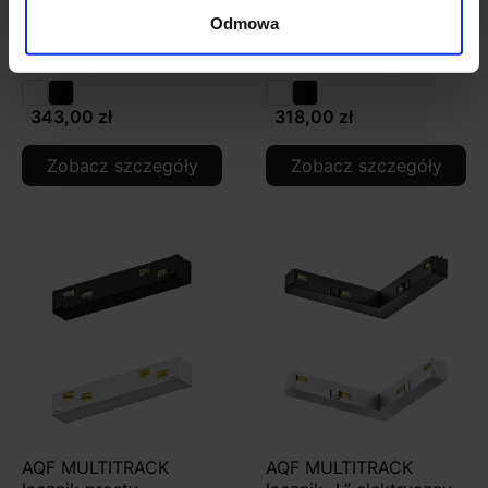
szynoprzewód
łącznik giętki
Odmowa
magnetyczny
elektryczny uniwersalny
natynkowy Stucchi EVO
STUCCHI 9518
343,00 zł
318,00 zł
Zobacz szczegóły
Zobacz szczegóły
AQF MULTITRACK
AQF MULTITRACK