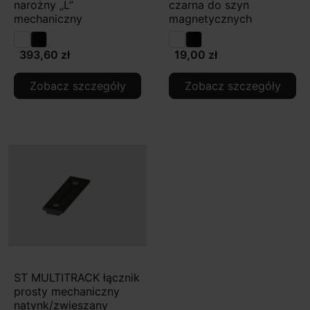
narożny „L”
czarna do szyn
mechaniczny
magnetycznych
393,60 zł
19,00 zł
Zobacz szczegóły
Zobacz szczegóły
ST MULTITRACK łącznik
prosty mechaniczny
natynk/zwieszany