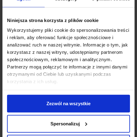
AQF MULTITRACK
AQF MULTITRACK
końcówka zasilająca
puszka zasilająca
uniwersalna 48V
natynkowa z
Niniejsza strona korzysta z plików cookie
STUCCHI 9501
zasilaczem 100W 48V
Wykorzystujemy pliki cookie do spersonalizowania treści
103,00 zł
548,58 zł
i reklam, aby oferować funkcje społecznościowe i
analizować ruch w naszej witrynie. Informacje o tym, jak
Zobacz szczegóły
Zobacz szczegóły
korzystasz z naszej witryny, udostępniamy partnerom
społecznościowym, reklamowym i analitycznym.
Partnerzy mogą połączyć te informacje z innymi danymi
otrzymanymi od Ciebie lub uzyskanymi podczas
korzystania z ich usług.
Zezwól na wszystkie
Spersonalizuj
AQF Multitrack
AQF MULTITRACK