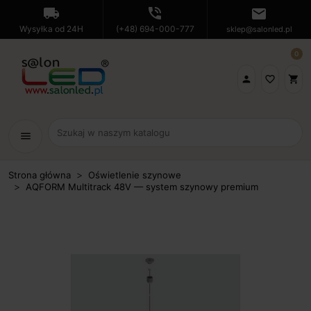
local_shipping
phone_in_talk
mail
Wysyłka od 24H
(+48) 694-000-777
sklep@salonled.pl
0

favorite_border
shopping_cart
menu
Strona główna
Oświetlenie szynowe
AQFORM Multitrack 48V — system szynowy premium