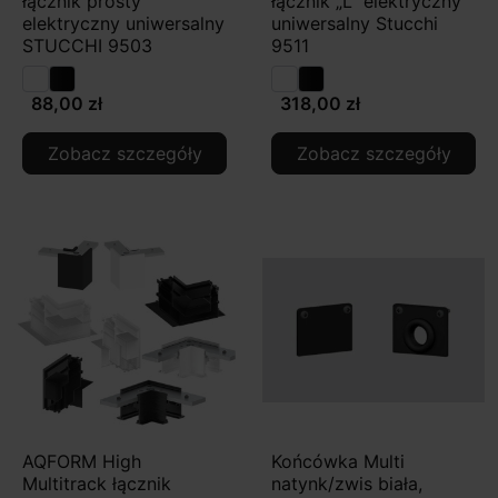
łącznik prosty
łącznik „L” elektryczny
elektryczny uniwersalny
uniwersalny Stucchi
STUCCHI 9503
9511
88,00 zł
318,00 zł
Zobacz szczegóły
Zobacz szczegóły
AQFORM High
Końcówka Multi
Multitrack łącznik
natynk/zwis biała,