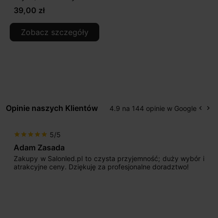
39,00 zł
Zobacz szczegóły
Opinie naszych Klientów
4.9 na 144 opinie w Google
keyboard_arrow_left
keyboard_arrow_right
Popr
Na
5/5
star
star
star
star
star
Adam Zasada
Zakupy w Salonled.pl to czysta przyjemność; duży wybór i
atrakcyjne ceny. Dziękuję za profesjonalne doradztwo!