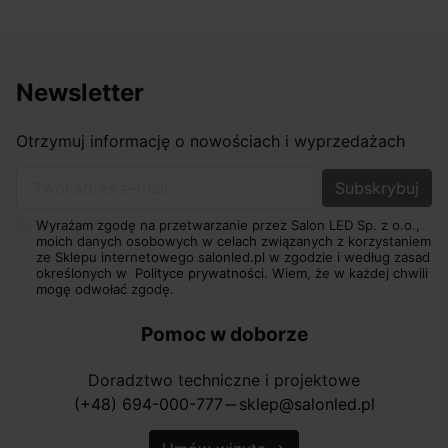
Newsletter
Otrzymuj informację o nowościach i wyprzedażach
Twój adres e-mail
Wyrażam zgodę na przetwarzanie przez Salon LED Sp. z o.o.,
moich danych osobowych w celach związanych z korzystaniem
ze Sklepu internetowego salonled.pl w zgodzie i według zasad
określonych w
Polityce prywatności.
Wiem, że w każdej chwili
mogę odwołać zgodę.
Pomoc w doborze
Doradztwo techniczne i projektowe
(+48) 694-000-777
sklep@salonled.pl
horizontal_rule