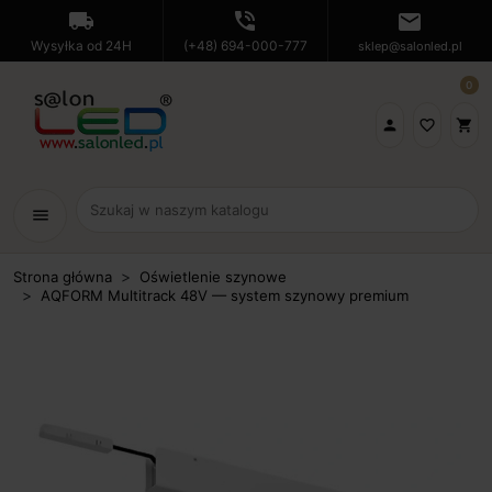
local_shipping
phone_in_talk
mail
Wysyłka od 24H
(+48) 694-000-777
sklep@salonled.pl
0

favorite_border
shopping_cart
menu
Strona główna
Oświetlenie szynowe
AQFORM Multitrack 48V — system szynowy premium