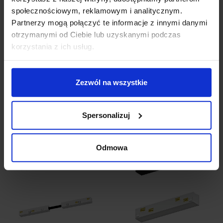
społecznościowym, reklamowym i analitycznym.
Partnerzy mogą połączyć te informacje z innymi danymi
AQF MULTITRACK
AQF Multitrack
otrzymanymi od Ciebie lub uzyskanymi podczas
końcówka zasilająca
szynoprzewód
uniwersalna 48V
magnetyczny
korzystania z ich usług.
STUCCHI 9501
natynkowy Stucchi EVO
103,00 zł
343,00 zł
Zezwól na wszystkie
Zobacz szczegóły
Zobacz szczegóły
Spersonalizuj
Odmowa