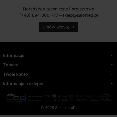
Doradztwo techniczne i projektowe
(+48) 694-000-777
sklep@salonled.pl
horizontal_rule
Umów wizytę
→
Informacje
arrow_drop_down
Zobacz
arrow_drop_down
Twoje konto
arrow_drop_down
Informacja o sklepie
arrow_drop_down
© 2026 Salonled.pl™