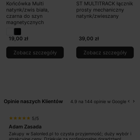
Końcówka Multi
ST MULTITRACK łącznik
natynk/zwis biała,
prosty mechaniczny
czarna do szyn
natynk/zwieszany
magnetycznych
19,00 zł
39,00 zł
Zobacz szczegóły
Zobacz szczegóły
Opinie naszych Klientów
4.9 na 144 opinie w Google
keyboard_arrow_left
keyboard_arrow_right
Popr
Na
5/5
star
star
star
star
star
Adam Zasada
Zakupy w Salonled.pl to czysta przyjemność; duży wybór i
atrakcyjne ceny. Dziękuję za profesjonalne doradztwo!