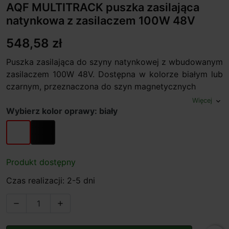
AQF MULTITRACK puszka zasilająca
natynkowa z zasilaczem 100W 48V
548,58 zł
Puszka zasilająca do szyny natynkowej z wbudowanym
zasilaczem 100W 48V. Dostępna w kolorze białym lub
czarnym, przeznaczona do szyn magnetycznych
Więcej
expand_more
Wybierz kolor oprawy: biały
biały
czarny
Produkt dostępny
Czas realizacji: 2-5 dni

