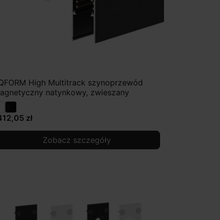
QFORM High Multitrack szynoprzewód
agnetyczny natynkowy, zwieszany
412,05 zł
Zobacz szczegóły