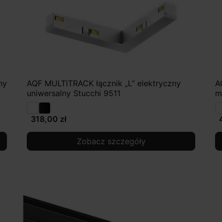
ny
AQF MULTITRACK łącznik „L” elektryczny
A
uniwersalny Stucchi 9511
m
318,00 zł
Zobacz szczegóły