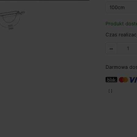
Produkt dost
Czas realizacj

Darmowa dost