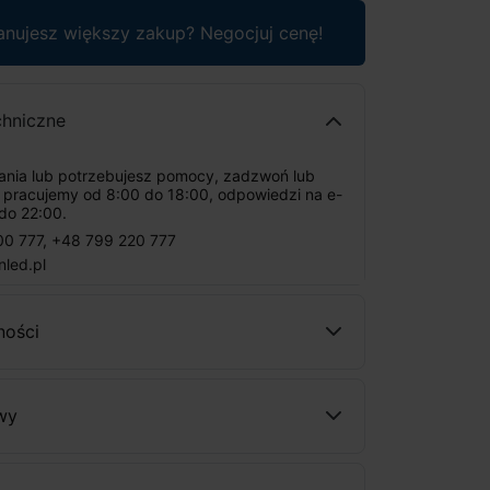
anujesz większy zakup? Negocjuj cenę!
chniczne
tania lub potrzebujesz pomocy, zadzwoń lub
: pracujemy od 8:00 do 18:00, odpowiedzi na e-
do 22:00.
00 777
,
+48 799 220 777
nled.pl
ności
wy