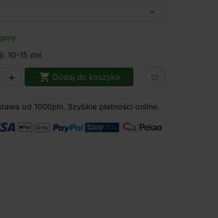
ępny
i: 10-15 dni

Dodaj do koszyka

favorite_border
awa od 1000pln. Szybkie płatności online.