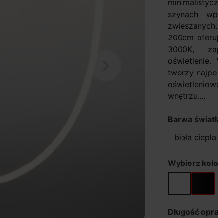
minimalisty
szynach wp
zwieszanych.
200cm oferuj
3000K, zap
oświetlenie.
Next
tworzy najpo
oświetleniow
wnętrzu....
Barwa światł
Wybierz kolo
biały
czarny
Długość opr