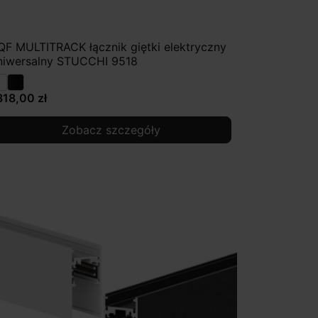
QF MULTITRACK łącznik giętki elektryczny
niwersalny STUCCHI 9518
318,00 zł
Zobacz szczegóły