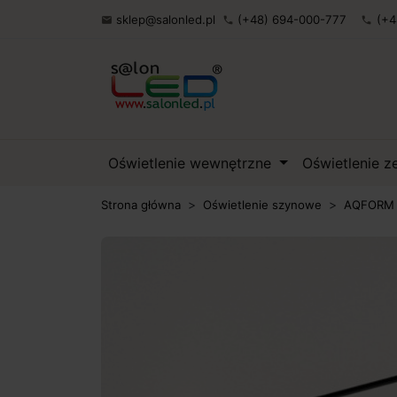
sklep@salonled.pl
(+48) 694-000-777
(+4

phone
phone
Oświetlenie wewnętrzne
Oświetlenie 
Strona główna
Oświetlenie szynowe
AQFORM M