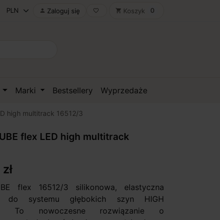
0
Zaloguj się
Koszyk

favorite_border
shopping_cart
D
Marki
Bestsellery
Wyprzedaże
 high multitrack 16512/3
E flex LED high multitrack
 zł
 flex 16512/3 silikonowa, elastyczna
 do systemu głębokich szyn HIGH
K. To nowoczesne rozwiązanie o