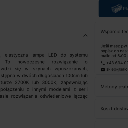
Pl
Wsparcie te
Jeśli masz py
napisz do nas
a, elastyczna lampa LED do systemu
maile od 8:00 
. To nowoczesne rozwiązanie o
+48 694 0
phone
prawdzi się w szynach wpuszczanych,
sklep@salo
email
ostępna w dwóch długościach 100cm lub
aturze 2700K lub 3000K, zapewniając
Metody płat
 połączeniu z innymi modelami z serii
sie rozwiązania oświetleniowe łącząc
Koszt dosta