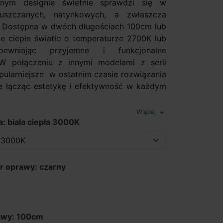
cznym designie świetnie sprawdzi się w
uszczanych, natynkowych, a zwłaszcza
 Dostępna w dwóch długościach 100cm lub
e ciepłe światło o temperaturze 2700K lub
ewniając przyjemne i funkcjonalne
 W połączeniu z innymi modelami z serii
pularniejsze w ostatnim czasie rozwiązania
e łącząc estetykę i efektywność w każdym
Więcej
expand_more
a: biała ciepła 3000K
r oprawy: czarny
awy: 100cm