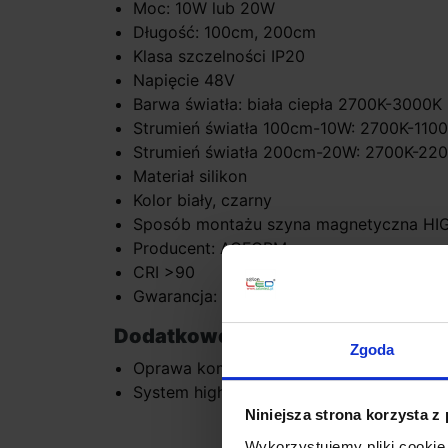
Moc: 10W lub 20W
Długość: 100cm, 200cm
Klasa szczelności IP20
Napięcie 48V
Barwa światła: biała ciepła 2700K-3000K
Strumień światła 100cm-10W: 2700K-110
Strumień światła 200cm-20W: 2700K-22
Materiał silikon
Kolor biały, czarny
Sposób montażu szyna magnetyczna H
Producent: AQFORM
CRI >90
Gwarancja: 5 lat
Dodatkowe informacje:
Zgoda
Oprawa kompatybilna tylko z szyną HI
System high multitrack dostępny jest w w
Niniejsza strona korzysta z
Wykorzystujemy pliki cookie 