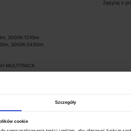
Zapytaj o p
0lm, 3000K-1210lm
00lm, 3000K-2430lm
IGH MULTITRACK
Szczegóły
GH MULTITRACK
ersji: wpuszczanej i natynkowej
 plików cookie
do spersonalizowania treści i reklam, aby oferować funkcje sp