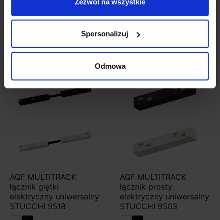
Zezwól na wszystkie
343,00 zł
398,52 zł
Spersonalizuj
Zobacz szczegóły
Zobacz szczegóły
Odmowa
AQF MULTITRACK
AQF MULTITRACK
łącznik giętki
łącznik prosty
elektryczny uniwersalny
elektryczny uniwersalny
STUCCHI 9518
STUCCHI 9503