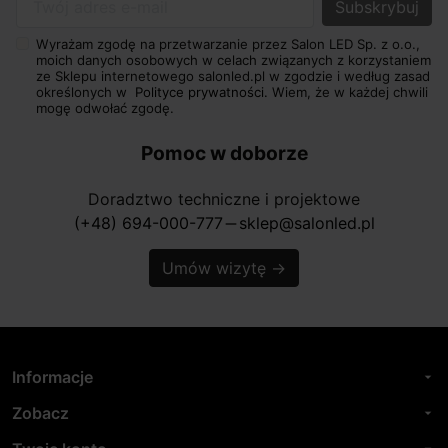
Twój adres e-mail
Wyrażam zgodę na przetwarzanie przez Salon LED Sp. z o.o.,
moich danych osobowych w celach związanych z korzystaniem
ze Sklepu internetowego salonled.pl w zgodzie i według zasad
określonych w
Polityce prywatności.
Wiem, że w każdej chwili
mogę odwołać zgodę.
Pomoc w doborze
Doradztwo techniczne i projektowe
(+48) 694-000-777
sklep@salonled.pl
horizontal_rule
Umów wizytę
→
Informacje
arrow_drop_down
Zobacz
arrow_drop_down