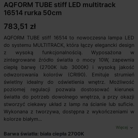
AQFORM TUBE stiff LED multitrack
16514 rurka 50cm
783,51 zł
AQFORM TUBE stiff 16514 to nowoczesna lampa LED
do systemu MULTITRACK, która łączy elegancki design
z wysoką funkcjonalnością. Wyposażona w
zintegrowane źródło światła o mocy 10W, zapewnia
ciepłą barwę (2700K lub 3000K) i wysoką jakość
odwzorowania kolorów (CRI90). Emituje strumień
świetlny idealny do oświetlenia wnętrz. Możliwość
poziomej regulacji pozwala dostosować kierunek
światła do potrzeb dowolnego wnętrza, a przy okazji
stworzyć ciekawy układ z lamp na ścianie lub suficie.
Wykonana z tworzywa, dostępna z wykończeniami w
kolorze białym...
Więcej
expand_more
Barwa światła: biała ciepła 2700K