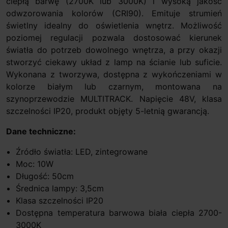
ciepłą barwę (2700K lub 3000K) i wysoką jakość
odwzorowania kolorów (CRI90). Emituje strumień
świetlny idealny do oświetlenia wnętrz. Możliwość
poziomej regulacji pozwala dostosować kierunek
światła do potrzeb dowolnego wnętrza, a przy okazji
stworzyć ciekawy układ z lamp na ścianie lub suficie.
Wykonana z tworzywa, dostępna z wykończeniami w
kolorze białym lub czarnym, montowana na
szynoprzewodzie MULTITRACK. Napięcie 48V, klasa
szczelności IP20, produkt objęty 5-letnią gwarancją.
Dane techniczne:
Źródło światła: LED, zintegrowane
Moc: 10W
Długość: 50cm
Średnica lampy: 3,5cm
Klasa szczelności IP20
Dostępna temperatura barwowa biała ciepła 2700-
3000K