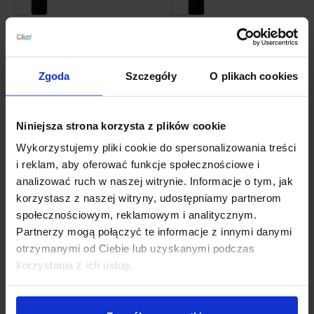
103,00 zł
548,58 zł
Zobacz szczegóły
Zobacz szczegóły
Zgoda
Szczegóły
O plikach cookies
Niniejsza strona korzysta z plików cookie
Wykorzystujemy pliki cookie do spersonalizowania treści
i reklam, aby oferować funkcje społecznościowe i
analizować ruch w naszej witrynie. Informacje o tym, jak
korzystasz z naszej witryny, udostępniamy partnerom
społecznościowym, reklamowym i analitycznym.
Partnerzy mogą połączyć te informacje z innymi danymi
AQF Multitrack
AQF Multitrack
otrzymanymi od Ciebie lub uzyskanymi podczas
szynoprzewód
szynoprzewód
korzystania z ich usług.
magnetyczny
magnetyczny
natynkowy Stucchi EVO
wpuszczany trimless
Stucchi EVO