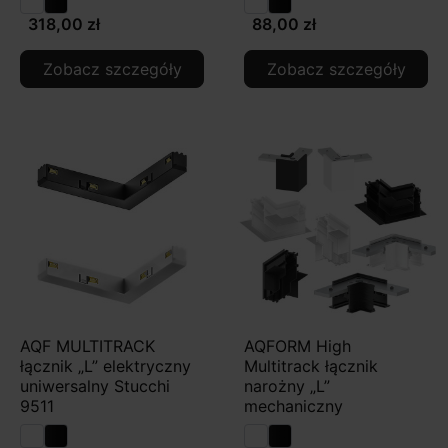
318,00 zł
88,00 zł
Zobacz szczegóły
Zobacz szczegóły
AQF MULTITRACK
AQFORM High
łącznik „L” elektryczny
Multitrack łącznik
uniwersalny Stucchi
narożny „L”
9511
mechaniczny