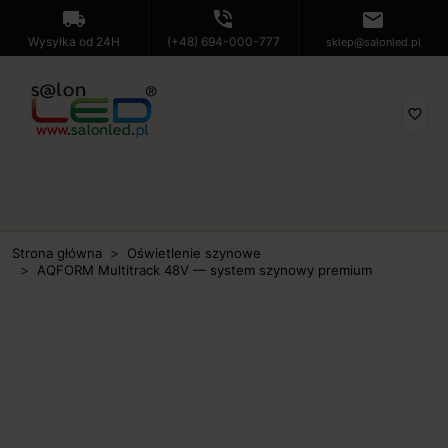
local_shipping
phone_in_talk
mail
Wysyłka od 24H
(+48) 694-000-777
sklep@salonled.pl
favorite_border
Strona główna
Oświetlenie szynowe
AQFORM Multitrack 48V — system szynowy premium