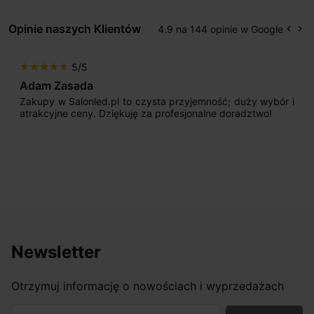
Opinie naszych Klientów
4.9 na 144 opinie w Google
keyboard_arrow_left
keyboard_arrow_right
Popr
Na
5/5
star
star
star
star
star
Adam Zasada
Zakupy w Salonled.pl to czysta przyjemność; duży wybór i
atrakcyjne ceny. Dziękuję za profesjonalne doradztwo!
Newsletter
Otrzymuj informację o nowościach i wyprzedażach