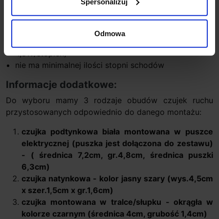
Spersonalizuj
regulacja czasu świecenia od 5 do 120s
max. obciążenie 100W
napięcie pracy: 12V
Odmowa
maksymalnie 21 stopni po max 1m każdy (max
4,8W/stopień)
nie ma minimalnej ilości stopni schodów
Informacje dodatkowe:
Do wyboru mamy 3 rodzaje obudów czujek ruchu
przystosowanych odpowiednio do danego montażu:
czujka podtynkowa biała montowana w puszce
elektrycznej (puszka jest dołączona do zestawu)
- ( średnica 7,2cm, gr.4,8cm, średnica puszki
6,3cm)
czujka natynkowa - kolor jasny szary (wys.4,5cm
x szer.1,5cm x gr.1,6cm)
czujka montowana w tralce/słupku - okrągła w
kolorze czarnym (średnica 4cm, grubość 1,4cm)