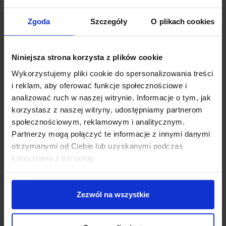
Górna sekcja to stopnie od półpiętra (parteru) do
piętra - maksymalnie 10 stopni. Możliwość ustawiania
Zgoda
Szczegóły
O plikach cookies
czasu świecenia w granicach 5-120 sekund oraz
jasności (jaśniej/ciemniej) pozwala dopasować
ustawienia do potrzeb użytkowników. Wąski kąt
Niniejsza strona korzysta z plików cookie
czułości powoduje, że oświetlenie schodów załącza się
Wykorzystujemy pliki cookie do spersonalizowania treści
po wejściu na stopień, a nie podczas przechodzenia
i reklam, aby oferować funkcje społecznościowe i
obok schodów
analizować ruch w naszej witrynie. Informacje o tym, jak
Dane techniczne:
korzystasz z naszej witryny, udostępniamy partnerom
społecznościowym, reklamowym i analitycznym.
podział na 2 sekcje - dolną i górną
Partnerzy mogą połączyć te informacje z innymi danymi
włączanie każdego stopnia po kolei (gaśnięcie
otrzymanymi od Ciebie lub uzyskanymi podczas
wszystkich stopni jednocześnie)
korzystania z ich usług.
funkcja on/off całego oświetlenia (wyłączenie
działania sterownika lub ustawienie pauzy, dzięki
której oświetlenie nie zgaśnie)
Zezwól na wszystkie
funkcja ciągłego świecenia, czyli PAUZA (następuje
wyłączenie czujek)
ustawienie natężenia oświetlenia (jaśniej/ciemniej)