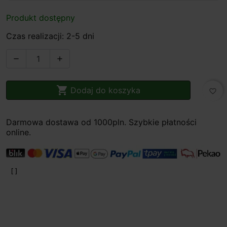
Produkt dostępny
Czas realizacji: 2-5 dni



Dodaj do koszyka
favorite_border
Darmowa dostawa od 1000pln. Szybkie płatności
online.