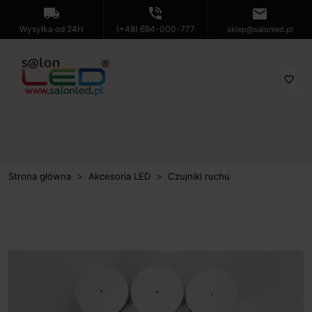
local_shipping
phone_in_talk
mail
Wysyłka od 24H
(+48) 694-000-777
sklep@salonled.pl
favorite_border
Strona główna
Akcesoria LED
Czujniki ruchu