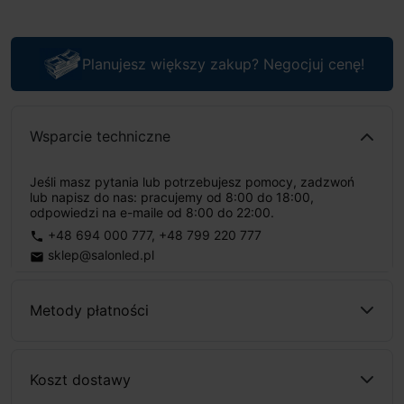
Planujesz większy zakup? Negocjuj cenę!
Wsparcie techniczne
Jeśli masz pytania lub potrzebujesz pomocy, zadzwoń
lub napisz do nas: pracujemy od 8:00 do 18:00,
odpowiedzi na e-maile od 8:00 do 22:00.
+48 694 000 777
,
+48 799 220 777
phone
sklep@salonled.pl
email
Metody płatności
Koszt dostawy