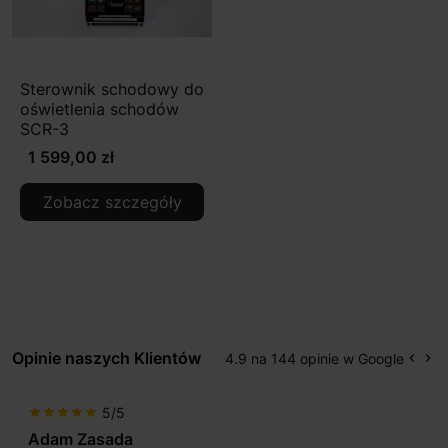
Sterownik schodowy do
oświetlenia schodów
SCR-3
1 599,00 zł
Zobacz szczegóły
Opinie naszych Klientów
4.9 na 144 opinie w Google
keyboard_arrow_left
keyboard_arrow_right
Popr
Na
5/5
star
star
star
star
star
Adam Zasada