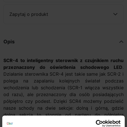
Zapytaj o produkt
Opis
SCR-4 to inteligentny sterownik z czujnikiem ruchu
przeznaczony do oświetlenia schodowego LED
.
Działanie sterownika SCR-4 jest takie same jak SCR-2 i
polega na zapalaniu kolejnych świateł podczas
wchodzenia lub schodzenia (SCR-1 włącza wszystkie
od razu), ale przeznaczony dla osób posiadających
półpiętro czy podest. Dzięki SCR4 możemy podzielić
nasze schody na dwie sekcje: dolną i górną, gdzie
dolna sekcja to stopnie od parteru do półpiętra
(podestu) - maksymalna ilość stopni w tej sekcji to 11.