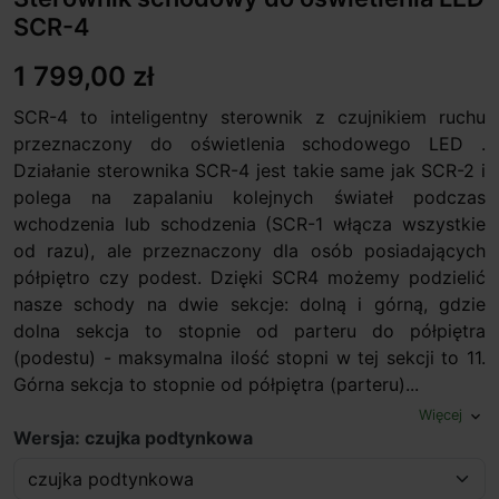
SCR-4
1 799,00 zł
SCR-4 to inteligentny sterownik z czujnikiem ruchu
przeznaczony do oświetlenia schodowego LED .
Działanie sterownika SCR-4 jest takie same jak SCR-2 i
polega na zapalaniu kolejnych świateł podczas
wchodzenia lub schodzenia (SCR-1 włącza wszystkie
od razu), ale przeznaczony dla osób posiadających
półpiętro czy podest. Dzięki SCR4 możemy podzielić
nasze schody na dwie sekcje: dolną i górną, gdzie
dolna sekcja to stopnie od parteru do półpiętra
(podestu) - maksymalna ilość stopni w tej sekcji to 11.
Górna sekcja to stopnie od półpiętra (parteru)...
Więcej
expand_more
Wersja: czujka podtynkowa