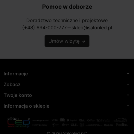
Pomoc w doborze
Doradztwo techniczne i projektowe
(+48) 694-000-777
sklep@salonled.pl
horizontal_rule
Umów wizytę
→
Informacje
arrow_drop_down
Zobacz
arrow_drop_down
Twoje konto
arrow_drop_down
Informacja o sklepie
arrow_drop_down
© 2026 Salonled.pl™