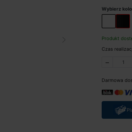
Wybierz kolo
biały
czarny
Produkt dost
Next
Czas realizacj

Darmowa dost
Pl