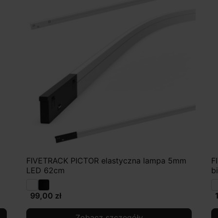
FIVETRACK PICTOR elastyczna lampa 5mm
F
LED 62cm
b
99,00 zł
Zobacz szczegóły