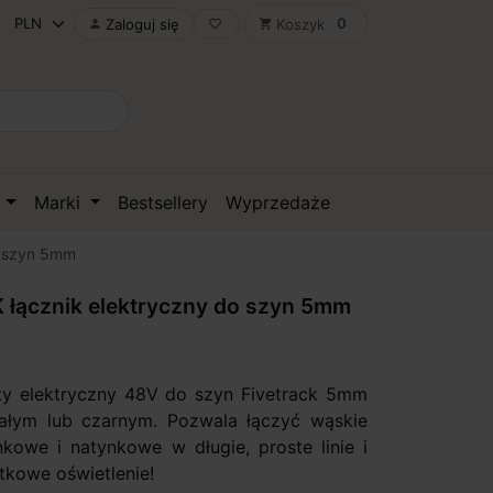
0
Zaloguj się
Koszyk

favorite_border
shopping_cart
D
Marki
Bestsellery
Wyprzedaże
o szyn 5mm
łącznik elektryczny do szyn 5mm
ty elektryczny 48V do szyn Fivetrack 5mm
ałym lub czarnym. Pozwala łączyć wąskie
kowe i natynkowe w długie, proste linie i
tkowe oświetlenie!