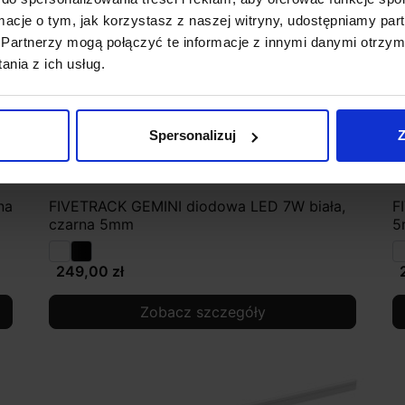
ormacje o tym, jak korzystasz z naszej witryny, udostępniamy p
Partnerzy mogą połączyć te informacje z innymi danymi otrzym
nia z ich usług.
Spersonalizuj
Z
na
FIVETRACK GEMINI diodowa LED 7W biała,
F
czarna 5mm
5
249,00 zł
Zobacz szczegóły