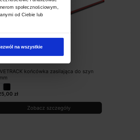
artnerom społecznościowym,
anymi od Ciebie lub
ezwól na wszystkie
IVETRACK końcówka zasilająca do szyn
mm
25,00 zł
Zobacz szczegóły