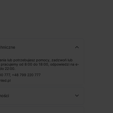
chniczne
tania lub potrzebujesz pomocy, zadzwoń lub
: pracujemy od 8:00 do 18:00, odpowiedzi na e-
do 22:00.
00 777
,
+48 799 220 777
nled.pl
ności