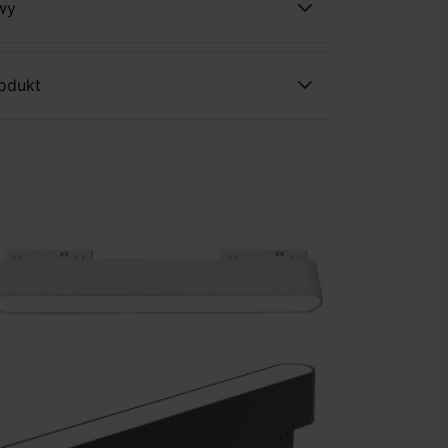
wy
rodukt