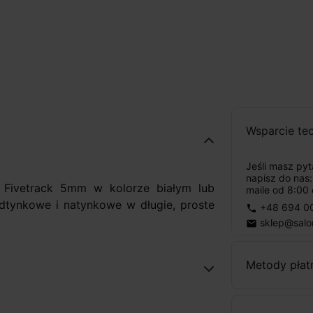
Wsparcie te
Jeśli masz py
napisz do nas
 Fivetrack 5mm w kolorze białym lub
maile od 8:00 
dtynkowe i natynkowe w długie, proste
+48 694 0
phone
sklep@salo
email
Metody płat