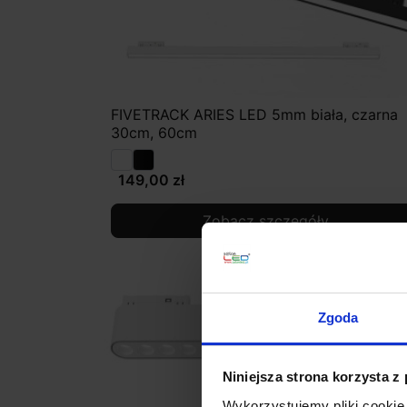
FIVETRACK ARIES LED 5mm biała, czarna
30cm, 60cm
149,00 zł
Zobacz szczegóły
Zgoda
Niniejsza strona korzysta z
Wykorzystujemy pliki cookie 