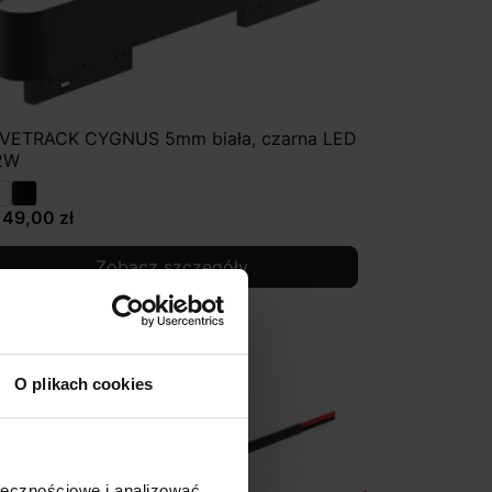
IVETRACK CYGNUS 5mm biała, czarna LED
2W
149,00 zł
Zobacz szczegóły
O plikach cookies
ołecznościowe i analizować