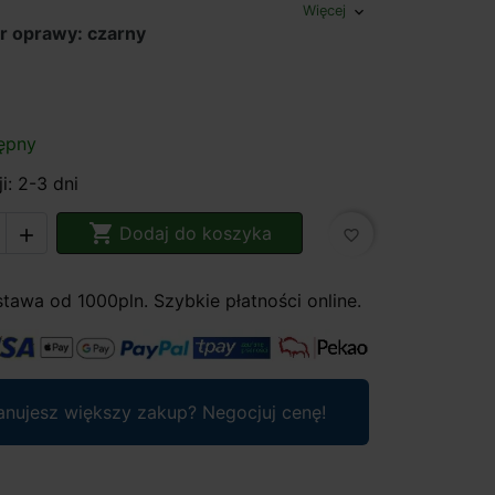
Więcej
expand_more
r oprawy: czarny
ępny
i: 2-3 dni

Dodaj do koszyka

favorite_border
awa od 1000pln. Szybkie płatności online.
anujesz większy zakup? Negocjuj cenę!