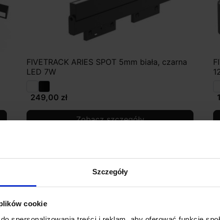
FIVETRACK ARIES SPOT 5mm biała, czarna
F
LED 7W
1
249,00 zł
Zobacz szczegóły
Szczegóły
 plików cookie
do spersonalizowania treści i reklam, aby oferować funkcje sp