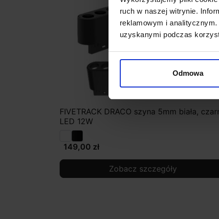
ruch w naszej witrynie. Inf
reklamowym i analitycznym. 
uzyskanymi podczas korzysta
Odmowa
FIVETRACK DRACO szyna 5mm biała, czar
LED 12W
149,00 zł
Zobacz szczegóły