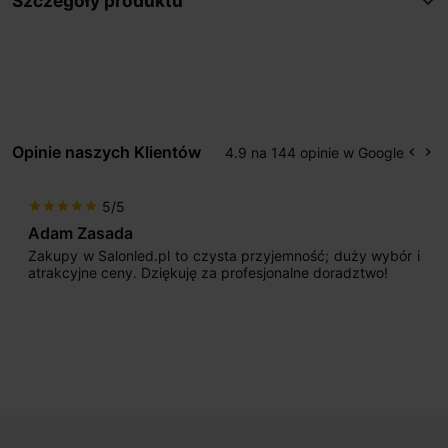
Szczegóły produktu
Opinie naszych Klientów
4.9 na 144 opinie w Google
keyboard_arrow_left
keyboard_arrow_right
Popr
Na
5/5
star
star
star
star
star
Adam Zasada
Zakupy w Salonled.pl to czysta przyjemność; duży wybór i
atrakcyjne ceny. Dziękuję za profesjonalne doradztwo!