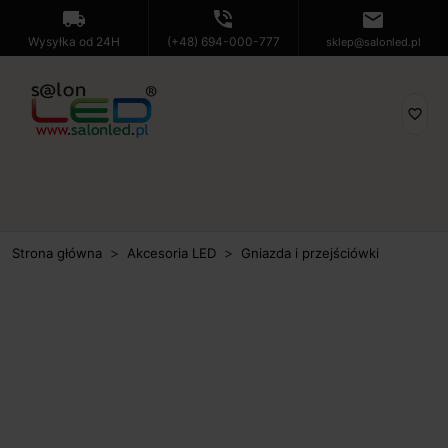
local_shipping
phone_in_talk
mail
Wysyłka od 24H
(+48) 694-000-777
sklep@salonled.pl
favorite_border
Strona główna
Akcesoria LED
Gniazda i przejściówki