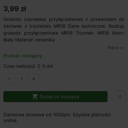
3,99 zł
Gniazdo (oprawka) przyłączeniowe z przewodem do
żarówek z trzonkiem MR16 Dane techniczne: Rodzaj:
gniazdo przyłączeniowe MR16 Trzonek: MR16 Kolor:
Biały Materiał: ceramika
Więcej
expand_more
Produkt dostępny
Czas realizacji: 2-3 dni



Dodaj do koszyka
favorite_border
Darmowa dostawa od 1000pln. Szybkie płatności
online.