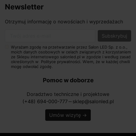
Newsletter
Otrzymuj informację o nowościach i wyprzedażach
Twój adres e-mail
Wyrażam zgodę na przetwarzanie przez Salon LED Sp. z o.o.,
moich danych osobowych w celach związanych z korzystaniem
ze Sklepu internetowego salonled.pl w zgodzie i według zasad
określonych w
Polityce prywatności.
Wiem, że w każdej chwili
mogę odwołać zgodę.
Pomoc w doborze
Doradztwo techniczne i projektowe
(+48) 694-000-777
sklep@salonled.pl
horizontal_rule
Umów wizytę
→