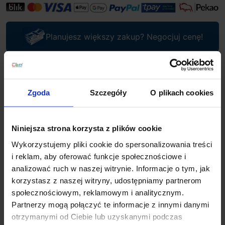
Planujesz większy zakup? Negocjuj cenę!
Wsparcie techniczne
Zgoda
Szczegóły
O plikach cookies
Jeśli masz pytania lub potrzebujesz pomocy, zadzwoń
lub napisz do nas: pracujemy od 8:00 do 18:00,
odpowiedzi na e-maile od 8:00 do 22:00.
Niniejsza strona korzysta z plików cookie
+48 694 000 777
,
+48 799 220 777
phone
sklep@salonled.pl
Wykorzystujemy pliki cookie do spersonalizowania treści
email
i reklam, aby oferować funkcje społecznościowe i
analizować ruch w naszej witrynie. Informacje o tym, jak
Metody płatności
korzystasz z naszej witryny, udostępniamy partnerom
społecznościowym, reklamowym i analitycznym.
Partnerzy mogą połączyć te informacje z innymi danymi
Koszt dostawy
otrzymanymi od Ciebie lub uzyskanymi podczas