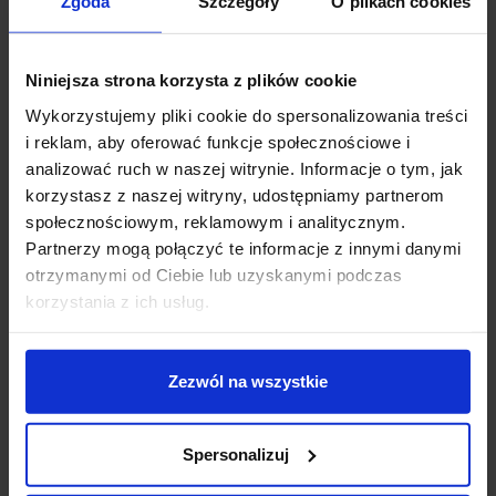
Zgoda
Szczegóły
O plikach cookies
Niniejsza strona korzysta z plików cookie
Zapytaj o produkt
Wykorzystujemy pliki cookie do spersonalizowania treści
i reklam, aby oferować funkcje społecznościowe i
analizować ruch w naszej witrynie. Informacje o tym, jak
Opis
korzystasz z naszej witryny, udostępniamy partnerom
społecznościowym, reklamowym i analitycznym.
Partnerzy mogą połączyć te informacje z innymi danymi
Gniazdo (oprawka) przyłączeniowe z przewodem do
otrzymanymi od Ciebie lub uzyskanymi podczas
żarówek z trzonkiem GU10.
korzystania z ich usług.
Dane techniczne:
Rodzaj: gniazdo przyłączeniowe GU10
Zezwól na wszystkie
Trzonek: GU10
Kolor: Biały
Wymiar: (dia)27 x (L)1,6mm
Spersonalizuj
Materiał: ceramika, PET