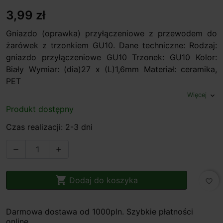
3,99 zł
Gniazdo (oprawka) przyłączeniowe z przewodem do
żarówek z trzonkiem GU10. Dane techniczne: Rodzaj:
gniazdo przyłączeniowe GU10 Trzonek: GU10 Kolor:
Biały Wymiar: (dia)27 x (L)1,6mm Materiał: ceramika,
PET
Więcej
expand_more
Produkt dostępny
Czas realizacji: 2-3 dni



Dodaj do koszyka
favorite_border
Darmowa dostawa od 1000pln. Szybkie płatności
online.