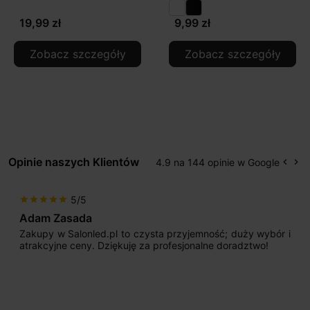
19,99 zł
9,99 zł
Zobacz szczegóły
Zobacz szczegóły
Opinie naszych Klientów
4.9 na 144 opinie w Google
keyboard_arrow_left
keyboard_arrow_right
Popr
Na
5/5
star
star
star
star
star
Adam Zasada
Zakupy w Salonled.pl to czysta przyjemność; duży wybór i
atrakcyjne ceny. Dziękuję za profesjonalne doradztwo!