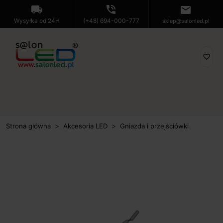
local_shipping
phone_in_talk
mail
Wysyłka od 24H
(+48) 694-000-777
sklep@salonled.pl
favorite_border
Strona główna
Akcesoria LED
Gniazda i przejściówki