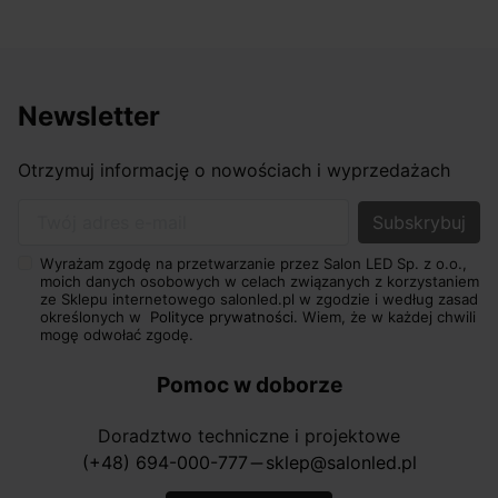
Newsletter
Otrzymuj informację o nowościach i wyprzedażach
Twój adres e-mail
Wyrażam zgodę na przetwarzanie przez Salon LED Sp. z o.o.,
moich danych osobowych w celach związanych z korzystaniem
ze Sklepu internetowego salonled.pl w zgodzie i według zasad
określonych w
Polityce prywatności.
Wiem, że w każdej chwili
mogę odwołać zgodę.
Pomoc w doborze
Doradztwo techniczne i projektowe
(+48) 694-000-777
sklep@salonled.pl
horizontal_rule