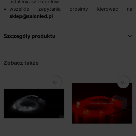
ustalenia szczegółów
wszelkie zapytania prosimy kierować na
sklep@salonled.pl
Szczegóły produktu
Zobacz także
favorite_border
favorite_border