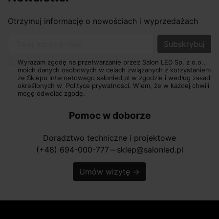
Otrzymuj informację o nowościach i wyprzedażach
Twój adres e-mail
Wyrażam zgodę na przetwarzanie przez Salon LED Sp. z o.o.,
moich danych osobowych w celach związanych z korzystaniem
ze Sklepu internetowego salonled.pl w zgodzie i według zasad
określonych w
Polityce prywatności.
Wiem, że w każdej chwili
mogę odwołać zgodę.
Pomoc w doborze
Doradztwo techniczne i projektowe
(+48) 694-000-777
sklep@salonled.pl
horizontal_rule
Umów wizytę
→