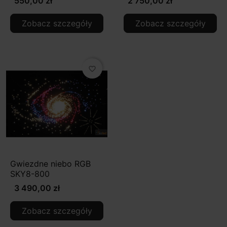
550,00 zł
2 750,00 zł
Zobacz szczegóły
Zobacz szczegóły
favorite_border
Gwiezdne niebo RGB
SKY8-800
3 490,00 zł
Zobacz szczegóły