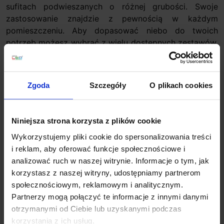
sufitach podwieszanych o różnej grubości. Swoje
zastosowanie znajdzie z pewnością w każdym
pomieszczeniu. Aby dopasować niebo do twoich
potrzeb możesz wybrać z wielu dostępnych zestawów.
Każdy zestaw daje możliwość ułożenia dowolnej
konstelacji gwiazd. To od państwa pomysłu zależy
wygląd nieba, ostatecznie to Państwo układają
Zgoda
Szczegóły
O plikach cookies
światłowody w suficie!
Dane techniczne:
Niniejsza strona korzysta z plików cookie
Liczba światłowodów: 150 szt.
Wykorzystujemy pliki cookie do spersonalizowania treści
Średnica światłowodu: 0,75mm
i reklam, aby oferować funkcje społecznościowe i
Długość światłowodów: 50 szt. 1,5m + 50szt. 1m +
analizować ruch w naszej witrynie. Informacje o tym, jak
50 szt. 0,5m
korzystasz z naszej witryny, udostępniamy partnerom
Powierzchnia montażowa: 3-4 m2
społecznościowym, reklamowym i analitycznym.
Barwa światła: kolorowa
Partnerzy mogą połączyć te informacje z innymi danymi
Producent: Soled
otrzymanymi od Ciebie lub uzyskanymi podczas
Pilot: na podczerwień
korzystania z ich usług.
Generator światła: Oparty na 3W diodzie LED RGB