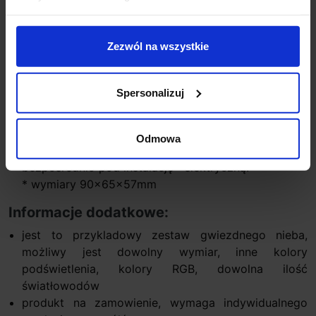
* wielokolorowy RGB sterowany na pilot (24
przyciski) na podczerwień,
Zezwól na wszystkie
12 kolorów- sterowanie jasnością, ustawianie
dowolnego koloru, sekwencji zmian- sterowanie
szybkością zmian
Spersonalizuj
* nie wydziela ciepła
* na przewodzie zasilającym posiada wtyczkę
(podłączenie pod 230V).
Odmowa
Ucięcie wtyczki umożliwia podłączenie
bezpośrednio pod instalację elektryczną.
* wymiary 90x65x57mm
Informacje dodatkowe:
jest to przykladowy zestaw gwiezdnego nieba,
możliwy jest dowolny wymiar, inne kolory
podświetlenia, kolory RGB, dowolna ilość
światłowodów
produkt na zamowienie, wymaga indywidualnego