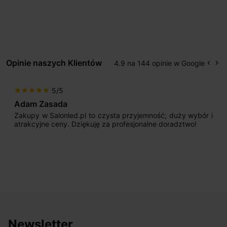
Opinie naszych Klientów
4.9 na 144 opinie w Google
keyboard_arrow_left
keyboard_arrow_right
Popr
Na
5/5
star
star
star
star
star
Adam Zasada
Zakupy w Salonled.pl to czysta przyjemność; duży wybór i
atrakcyjne ceny. Dziękuję za profesjonalne doradztwo!
Newsletter