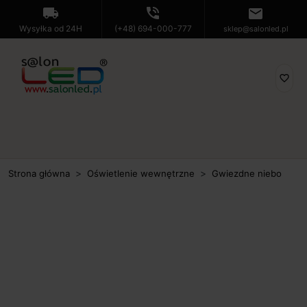
local_shipping
phone_in_talk
mail
Wysyłka od 24H
(+48) 694-000-777
sklep@salonled.pl
favorite_border
Strona główna
Oświetlenie wewnętrzne
Gwiezdne niebo