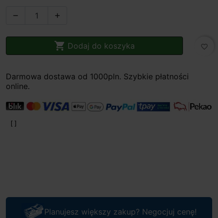



Dodaj do koszyka
favorite_border
Darmowa dostawa od 1000pln. Szybkie płatności
online.
Planujesz większy zakup? Negocjuj cenę!