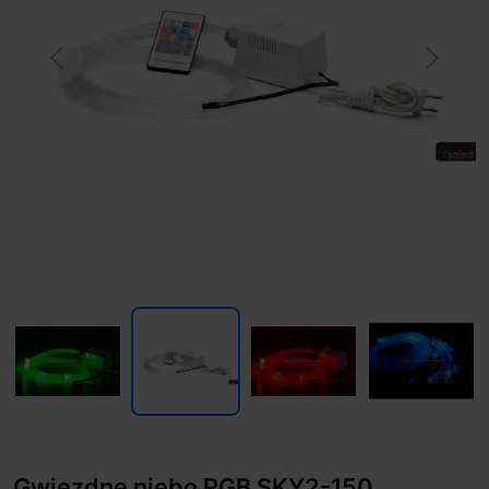
Previous
Next
Gwiezdne niebo RGB SKY2-150