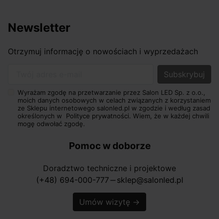
Newsletter
Otrzymuj informację o nowościach i wyprzedażach
Twój adres e-mail
Wyrażam zgodę na przetwarzanie przez Salon LED Sp. z o.o.,
moich danych osobowych w celach związanych z korzystaniem
ze Sklepu internetowego salonled.pl w zgodzie i według zasad
określonych w
Polityce prywatności.
Wiem, że w każdej chwili
mogę odwołać zgodę.
Pomoc w doborze
Doradztwo techniczne i projektowe
(+48) 694-000-777
sklep@salonled.pl
horizontal_rule
Umów wizytę
→