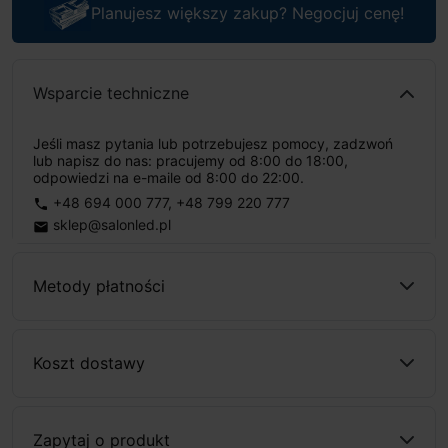
Planujesz większy zakup? Negocjuj cenę!
Wsparcie techniczne
Jeśli masz pytania lub potrzebujesz pomocy, zadzwoń
lub napisz do nas: pracujemy od 8:00 do 18:00,
odpowiedzi na e-maile od 8:00 do 22:00.
+48 694 000 777
,
+48 799 220 777
phone
sklep@salonled.pl
email
Metody płatności
Koszt dostawy
Zapytaj o produkt