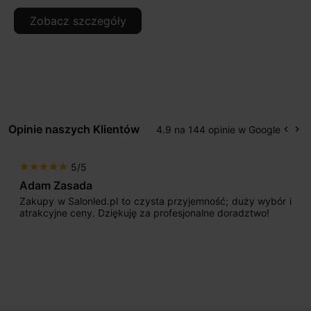
Zobacz szczegóły
Opinie naszych Klientów
4.9 na 144 opinie w Google
keyboard_arrow_left
keyboard_arrow_right
Popr
Na
5/5
star
star
star
star
star
Adam Zasada
Zakupy w Salonled.pl to czysta przyjemność; duży wybór i
atrakcyjne ceny. Dziękuję za profesjonalne doradztwo!