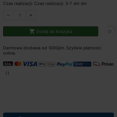
Czas realizacji: Czas realizacji: 3-7 dni dni



Dodaj do koszyka
favorite_border
Darmowa dostawa od 1000pln. Szybkie płatności
online.