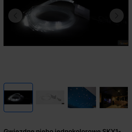
Previous
Next
Gwiezdne niebo jednokolorowe SKY1-