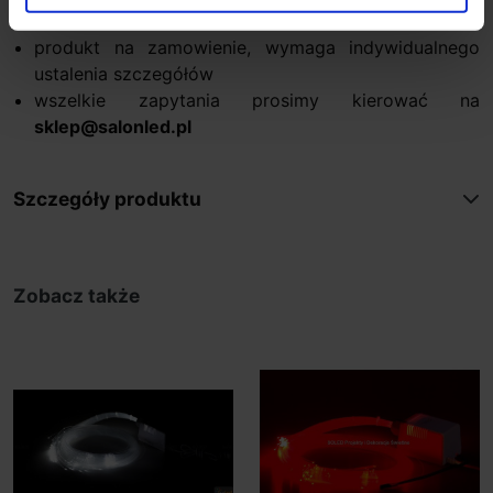
światłowodów
produkt na zamowienie, wymaga indywidualnego
ustalenia szczegółów
wszelkie zapytania prosimy kierować na
sklep@salonled.pl
Szczegóły produktu
Zobacz także