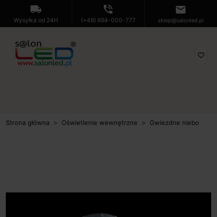
local_shipping
phone_in_talk
mail
Wysyłka od 24H
(+48) 694-000-777
sklep@salonled.pl
favorite_border
Strona główna
Oświetlenie wewnętrzne
Gwiezdne niebo