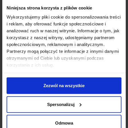
Dane techniczne:
Niniejsza strona korzysta z plików cookie
Liczba światłowodów: 150 szt.
Wykorzystujemy pliki cookie do spersonalizowania treści
Średnica światłowodu: 0,75mm
i reklam, aby oferować funkcje społecznościowe i
Długość światłowodów: 50 szt. 1,5m + 50szt. 1m +
analizować ruch w naszej witrynie. Informacje o tym, jak
50szt. 0,5m
korzystasz z naszej witryny, udostępniamy partnerom
Powierzchnia montażowa: 3-4 m2
społecznościowym, reklamowym i analitycznym.
Generator światła: Oparty na 3W diodzie LED
Partnerzy mogą połączyć te informacje z innymi danymi
Barwa światła: biały zimny
otrzymanymi od Ciebie lub uzyskanymi podczas
Wymiary: 90x65x57mm
korzystania z ich usług.
Producent: Soled
gwarancja 2 lata
zestaw kompletny - gotowy do montażu wraz z
Zezwól na wszystkie
instrukcją
Informacje dodatkowe:
Spersonalizuj
jest to przykladowy zestaw gwiezdnego nieba,
możliwy jest dowolny wymiar, inne kolory
Odmowa
podświetlenia, kolory RGB, dowolna ilość