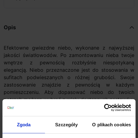
Opis
Efektowne gwiezdne niebo, wykonane z najwyższej
jakości światłowodów. Po zamontowaniu nieba twoje
wnętrze z pewnością rozbłyśnie niespotykaną
elegancją. Niebo przeznaczone jest do stosowania w
sufitach podwieszanych o różnej grubości. Swoje
zastosowanie znajdzie z pewnością w każdym
pomieszczeniu. Aby dopasować niebo do twoich
potrzeb możesz wybrać z wielu dostępnych zestawów.
Każdy zestaw daje możliwość ułożenia dowolnej
konstelacji gwiazd. To od państwa pomysłu zależy
wygląd nieba, ostatecznie to Państwo układają
Zgoda
Szczegóły
O plikach cookies
światłowody w suficie!