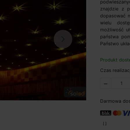
podwieszanyc
znajdzie z 
dopasować n
wielu dost
możliwość uł
państwa pomy
Next
Państwo układ
Produkt dost
Czas realizacj

Darmowa dost