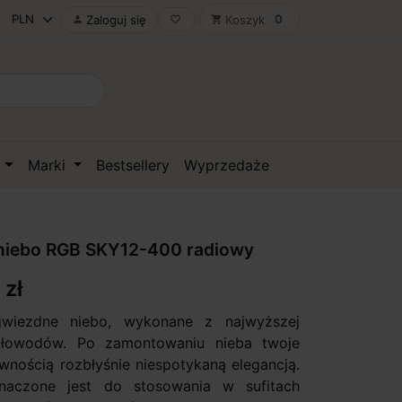
0
Zaloguj się
Koszyk

favorite_border
shopping_cart
D
Marki
Bestsellery
Wyprzedaże
niebo RGB SKY12-400 radiowy
 zł
wiezdne niebo, wykonane z najwyższej
atłowodów. Po zamontowaniu nieba twoje
wnością rozbłyśnie niespotykaną elegancją.
naczone jest do stosowania w sufitach