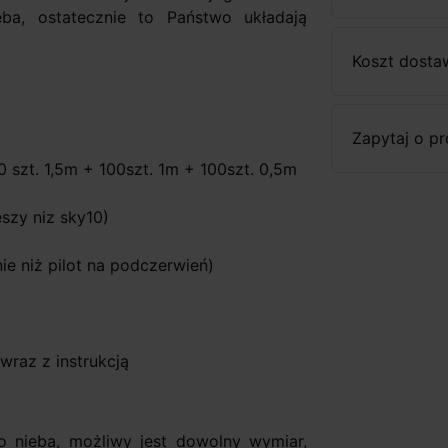
ba, ostatecznie to Państwo układają
Koszt dosta
Zapytaj o p
 szt. 1,5m + 100szt. 1m + 100szt. 0,5m
szy niz sky10)
ie niż pilot na podczerwień)
raz z instrukcją
o nieba, możliwy jest dowolny wymiar,