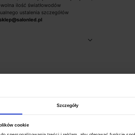
dowolna ilość światłowodów
ualnego ustalenia szczegółów
sklep@salonled.pl
Szczegóły
 plików cookie
do spersonalizowania treści i reklam, aby oferować funkcje sp