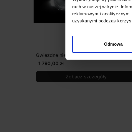
ruch w naszej witrynie. Inf
reklamowym i analitycznym. 
uzyskanymi podczas korzysta
Odmowa
Gwiezdne niebo białe SKY8-300
1 790,00 zł
Zobacz szczegóły