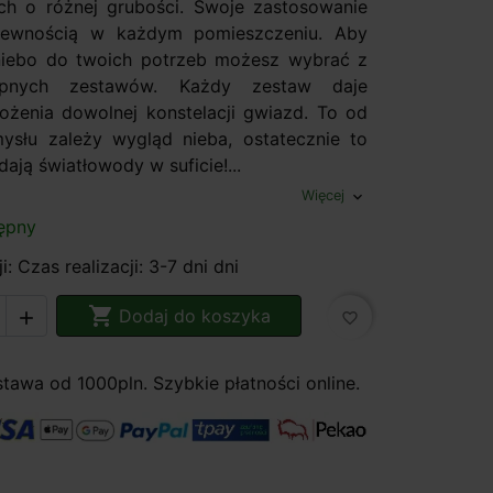
h o różnej grubości. Swoje zastosowanie
pewnością w każdym pomieszczeniu. Aby
iebo do twoich potrzeb możesz wybrać z
ępnych zestawów. Każdy zestaw daje
ożenia dowolnej konstelacji gwiazd. To od
słu zależy wygląd nieba, ostatecznie to
ają światłowody w suficie!...
Więcej
expand_more
ępny
i: Czas realizacji: 3-7 dni dni

Dodaj do koszyka

favorite_border
awa od 1000pln. Szybkie płatności online.