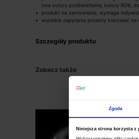
inne kolory podświetlenia, kolory RGB, 
produkt na zamowienie, wymaga indywid
wszelkie zapytania prosimy kierować na
Szczegóły produktu
Zobacz także
Zgoda
Niniejsza strona korzysta z
Wykorzystujemy pliki cookie 