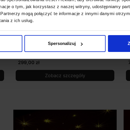
ormacje o tym, jak korzystasz z naszej witryny, udostępniamy p
Partnerzy mogą połączyć te informacje z innymi danymi otrzym
nia z ich usług.
Spersonalizuj
Z
Gwiezdne niebo jednokolorowe SKY1-200
G
299,00 zł
Zobacz szczegóły