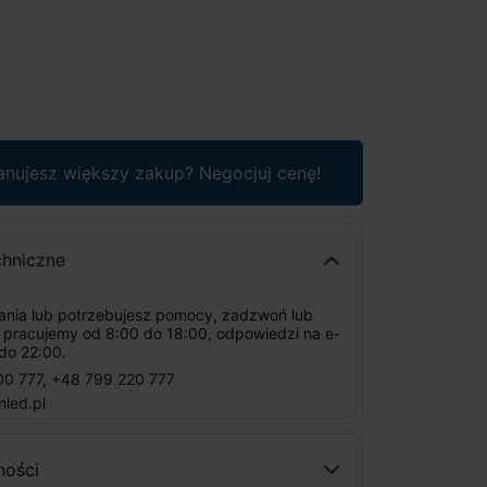
anujesz większy zakup? Negocjuj cenę!
chniczne
tania lub potrzebujesz pomocy, zadzwoń lub
: pracujemy od 8:00 do 18:00, odpowiedzi na e-
do 22:00.
00 777
,
+48 799 220 777
nled.pl
ności