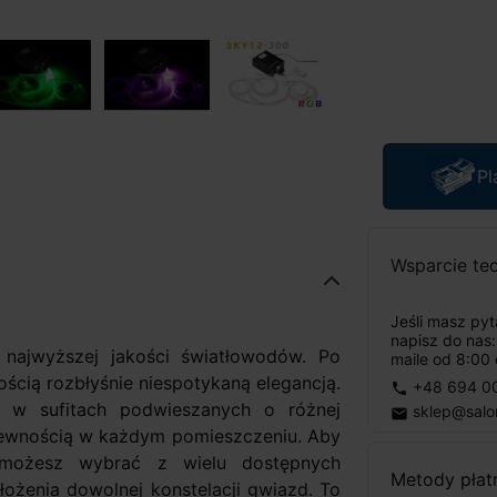
Pl
Wsparcie te
Jeśli masz py
napisz do nas
najwyższej jakości światłowodów. Po
maile od 8:00 
cią rozbłyśnie niespotykaną elegancją.
+48 694 0
phone
a w sufitach podwieszanych o różnej
sklep@salo
email
pewnością w każdym pomieszczeniu. Aby
możesz wybrać z wielu dostępnych
Metody płat
ożenia dowolnej konstelacji gwiazd. To