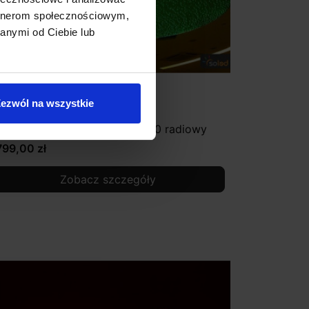
artnerom społecznościowym,
anymi od Ciebie lub
ezwól na wszystkie
wiezdne niebo RGB SKY10-200 radiowy
799,00 zł
Zobacz szczegóły