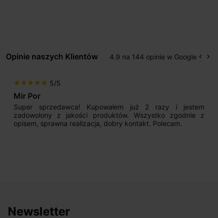
Opinie naszych Klientów
4.9 na 144 opinie w Google
keyboard_arrow_left
keyboard_arrow_right
Popr
Na
5/5
star
star
star
star
star
Mir Por
Super sprzedawca! Kupowałem już 2 razy i jestem
zadowolony z jakości produktów. Wszystko zgodnie z
opisem, sprawna realizacja, dobry kontakt. Polecam.
Newsletter