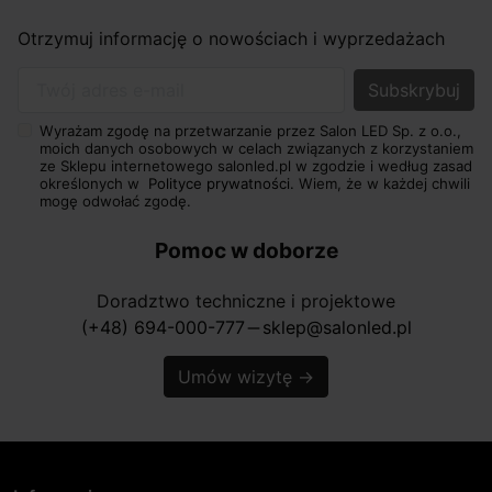
Otrzymuj informację o nowościach i wyprzedażach
Twój adres e-mail
Wyrażam zgodę na przetwarzanie przez Salon LED Sp. z o.o.,
moich danych osobowych w celach związanych z korzystaniem
ze Sklepu internetowego salonled.pl w zgodzie i według zasad
określonych w
Polityce prywatności.
Wiem, że w każdej chwili
mogę odwołać zgodę.
Pomoc w doborze
Doradztwo techniczne i projektowe
(+48) 694-000-777
sklep@salonled.pl
horizontal_rule
Umów wizytę
→