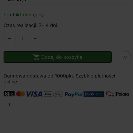
Produkt dostępny
Czas realizacji: 7-14 dni



Dodaj do koszyka
favorite_border
Darmowa dostawa od 1000pln. Szybkie płatności
online.