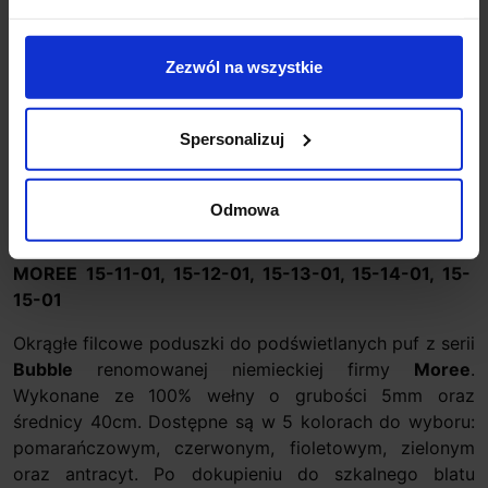
Zezwól na wszystkie
Zapytaj o produkt
Spersonalizuj
Opis
Odmowa
Filcowe poduszki do podświetlanych puf Bubble firmy
MOREE 15-11-01, 15-12-01, 15-13-01, 15-14-01, 15-
15-01
Okrągłe filcowe poduszki do podświetlanych puf z serii
Bubble
renomowanej niemieckiej firmy
Moree
.
Wykonane ze 100% wełny o grubości 5mm oraz
średnicy 40cm. Dostępne są w 5 kolorach do wyboru:
pomarańczowym, czerwonym, fioletowym, zielonym
oraz antracyt. Po dokupieniu do szkalnego blatu