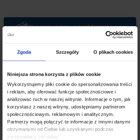
Planujesz większy zakup? Negocjuj cenę!
Wsparcie techniczne
Zgoda
Szczegóły
O plikach cookies
Jeśli masz pytania lub potrzebujesz pomocy, zadzwoń
lub napisz do nas: pracujemy od 8:00 do 18:00,
Niniejsza strona korzysta z plików cookie
odpowiedzi na e-maile od 8:00 do 22:00.
Wykorzystujemy pliki cookie do spersonalizowania treści
+48 694 000 777
,
+48 799 220 777
phone
i reklam, aby oferować funkcje społecznościowe i
sklep@salonled.pl
email
analizować ruch w naszej witrynie. Informacje o tym, jak
korzystasz z naszej witryny, udostępniamy partnerom
Metody płatności
społecznościowym, reklamowym i analitycznym.
Partnerzy mogą połączyć te informacje z innymi danymi
otrzymanymi od Ciebie lub uzyskanymi podczas
Koszt dostawy
korzystania z ich usług.