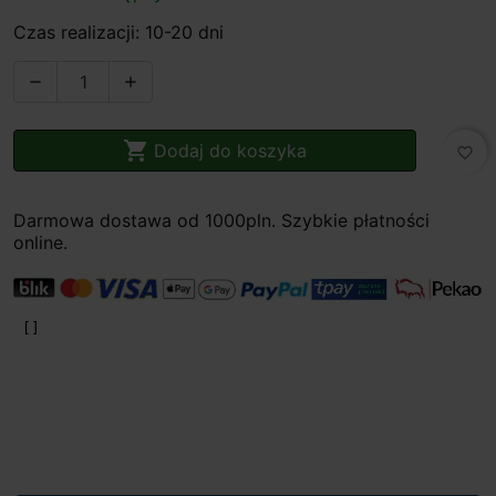
Czas realizacji: 10-20 dni



Dodaj do koszyka
favorite_border
Darmowa dostawa od 1000pln. Szybkie płatności
online.