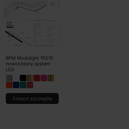
favorite_border
BPM Modulight 10210
nowoczesny system
LED
Zobacz szczegóły