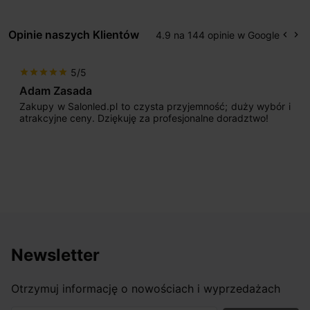
Opinie naszych Klientów
4.9 na 144 opinie w Google
keyboard_arrow_left
keyboard_arrow_right
Popr
Na
5/5
star
star
star
star
star
Adam Zasada
Zakupy w Salonled.pl to czysta przyjemność; duży wybór i
atrakcyjne ceny. Dziękuję za profesjonalne doradztwo!
Newsletter
Otrzymuj informację o nowościach i wyprzedażach