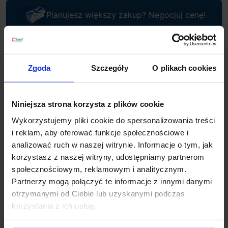
Planujesz większy zakup? Negocjuj cenę!
Wsparcie techniczne
Zgoda
Szczegóły
O plikach cookies
Jeśli masz pytania lub potrzebujesz pomocy, zadzwoń
lub napisz do nas: pracujemy od 8:00 do 18:00,
odpowiedzi na e-maile od 8:00 do 22:00.
Niniejsza strona korzysta z plików cookie
+48 694 000 777
,
+48 799 220 777
phone
Wykorzystujemy pliki cookie do spersonalizowania treści
sklep@salonled.pl
email
i reklam, aby oferować funkcje społecznościowe i
analizować ruch w naszej witrynie. Informacje o tym, jak
Metody płatności
korzystasz z naszej witryny, udostępniamy partnerom
społecznościowym, reklamowym i analitycznym.
Partnerzy mogą połączyć te informacje z innymi danymi
Koszt dostawy
otrzymanymi od Ciebie lub uzyskanymi podczas
korzystania z ich usług.