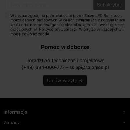
Twój adres e-mail
Wyrażam zgodę na przetwarzanie przez Salon LED Sp. z o.o.,
moich danych osobowych w celach związanych z korzystaniem
ze Sklepu internetowego salonled.pl w zgodzie i według zasad
określonych w
Polityce prywatności.
Wiem, że w każdej chwili
mogę odwołać zgodę.
Pomoc w doborze
Doradztwo techniczne i projektowe
(+48) 694-000-777
sklep@salonled.pl
horizontal_rule
Umów wizytę
→
Informacje
arrow_drop_down
Zobacz
arrow_drop_down