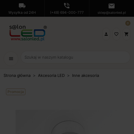
local_shipping
phone_in_talk
mail
Wysyłka od 24H
(+48) 694-000-777
sklep@salonled.pl
0

favorite_border
shopping_cart
menu
Strona główna
Akcesoria LED
Inne akcesoria
Promocja