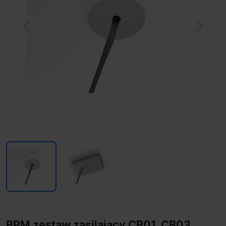
Previous
Next
BPM zestaw zasilający CB01, CB03