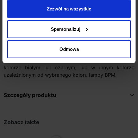
Zapytaj o produkt
Zezwól na wszystkie
Spersonalizuj
Opis
Odmowa
Zestaw zasilający okrągły lub prostokątny CB01, CB03
do lamp wiszących firmy BPM Lighting. Dostępne w
kolorze białym lub czarnym, lub w innym kolorze
uzależnionym od wybranego koloru lampy BPM.
Szczegóły produktu
Zobacz także