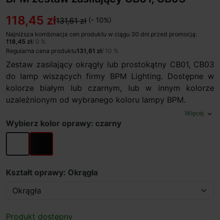
118,45 zł
131,61 zł
(- 10%)
Najniższa kombinacja cen produktu w ciągu 30 dni przed promocją:
118,45 zł
/ 0 %
Regularna cena produktu
131,61 zł
/ 10 %
Zestaw zasilający okrągły lub prostokątny CB01, CB03
do lamp wiszących firmy BPM Lighting. Dostępne w
kolorze białym lub czarnym, lub w innym kolorze
uzależnionym od wybranego koloru lampy BPM.
Więcej
expand_more
Wybierz kolor oprawy: czarny
biały
czarny
Kształt oprawy: Okrągła
Produkt dostępny