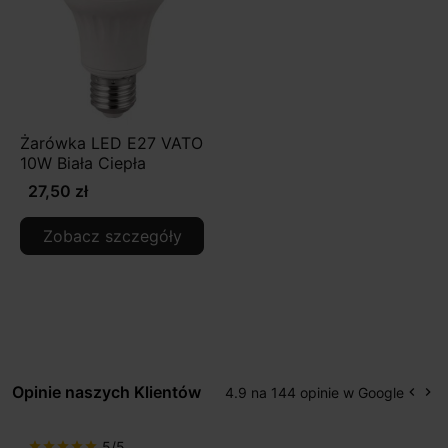
Żarówka LED E27 VATO
10W Biała Ciepła
27,50 zł
Zobacz szczegóły
Opinie naszych Klientów
4.9 na 144 opinie w Google
keyboard_arrow_left
keyboard_arrow_right
Popr
Na
5/5
star
star
star
star
star