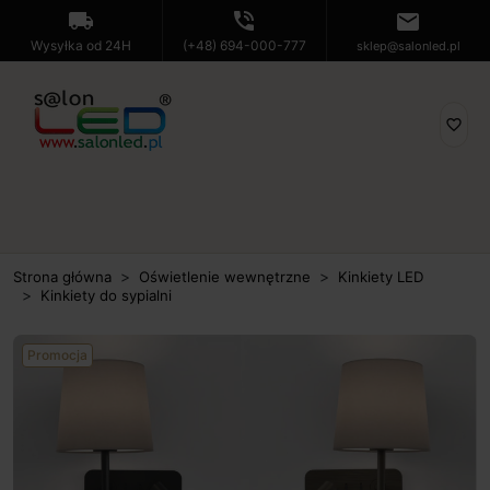
local_shipping
phone_in_talk
mail
Wysyłka od 24H
(+48) 694-000-777
sklep@salonled.pl
favorite_border
Strona główna
Oświetlenie wewnętrzne
Kinkiety LED
Kinkiety do sypialni
Promocja