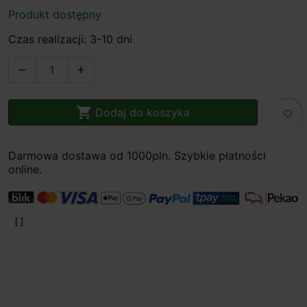
Produkt dostępny
Czas realizacji: 3-10 dni



Dodaj do koszyka
favorite_border
Darmowa dostawa od 1000pln. Szybkie płatności
online.