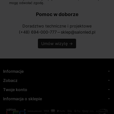
mogę odwołać zgodę.
Pomoc w doborze
Doradztwo techniczne i projektowe
(+48) 694-000-777
sklep@salonled.pl
horizontal_rule
Umów wizytę
→
Informacje
arrow_drop_down
Zobacz
arrow_drop_down
Twoje konto
arrow_drop_down
Informacja o sklepie
arrow_drop_down