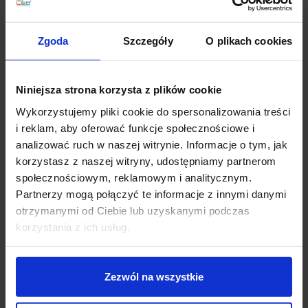
Zapytaj o produkt
Zgoda
Szczegóły
O plikach cookies
Opis
Niniejsza strona korzysta z plików cookie
Wykorzystujemy pliki cookie do spersonalizowania treści
i reklam, aby oferować funkcje społecznościowe i
ASTRO Side by Side 1406002, 1406003, 1406004
to
analizować ruch w naszej witrynie. Informacje o tym, jak
niezwykle interesująca kolekcja wyjątkowo eleganckich
korzystasz z naszej witryny, udostępniamy partnerom
lamp ściennych renomowanej firmy Astro Lighting.
społecznościowym, reklamowym i analitycznym.
Lampy charakteryzuje połączenie nowoczesności z
Partnerzy mogą połączyć te informacje z innymi danymi
technologią LED. Podstawa lampy wykonana z metalu,
otrzymanymi od Ciebie lub uzyskanymi podczas
wykończonego w 3 różnych wersjach kolorystycznych
korzystania z ich usług.
do wyboru: czarny, nikiel matowy lub brąz. Abażur
należy wybrać oddzielnie z kolekcji Cone 180, do
wyboru klosz z materiału w kolorach: biały lub
Zezwól na wszystkie
piaskowy. Lampa posiada 2 źródła światła,
podstawowe na żarówkę LED E27 (brak w zestawie) o