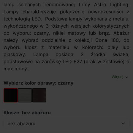
lamp ściennych renomowanej firmy Astro Lighting.
Lampy charakteryzuje połączenie nowoczesności z
technologią LED. Podstawa lampy wykonana z metalu,
wykończonego w 3 różnych wersjach kolorystycznych
do wyboru: czarny, nikiel matowy lub brąz. Abażur
należy wybrać oddzielnie z kolekcji Cone 180, do
wyboru klosz z materiału w kolorach: biały lub
piaskowy. Lampa posiada 2 źródła światła,
podstawowe na żarówkę LED E27 (brak w zestawie) o
max mocy...
Więcej
expand_more
Wybierz kolor oprawy: czarny
czarny
nikiel mat
brąz
Klosze: bez abażuru