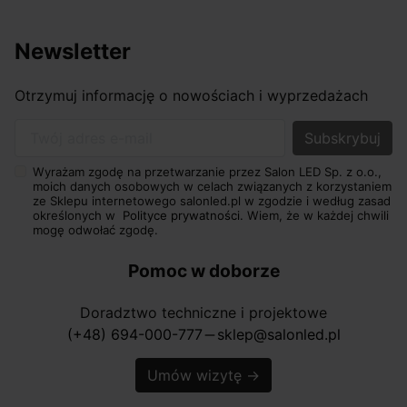
Newsletter
Otrzymuj informację o nowościach i wyprzedażach
Twój adres e-mail
Wyrażam zgodę na przetwarzanie przez Salon LED Sp. z o.o.,
moich danych osobowych w celach związanych z korzystaniem
ze Sklepu internetowego salonled.pl w zgodzie i według zasad
określonych w
Polityce prywatności.
Wiem, że w każdej chwili
mogę odwołać zgodę.
Pomoc w doborze
Doradztwo techniczne i projektowe
(+48) 694-000-777
sklep@salonled.pl
horizontal_rule
Umów wizytę
→