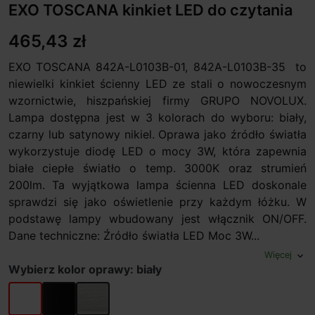
EXO TOSCANA kinkiet LED do czytania
465,43 zł
EXO TOSCANA 842A-L0103B-01, 842A-L0103B-35 to
niewielki kinkiet ścienny LED ze stali o nowoczesnym
wzornictwie, hiszpańskiej firmy GRUPO NOVOLUX.
Lampa dostępna jest w 3 kolorach do wyboru: biały,
czarny lub satynowy nikiel. Oprawa jako źródło światła
wykorzystuje diodę LED o mocy 3W, która zapewnia
białe ciepłe światło o temp. 3000K oraz strumień
200lm. Ta wyjątkowa lampa ścienna LED doskonale
sprawdzi się jako oświetlenie przy każdym łóżku. W
podstawę lampy wbudowany jest włącznik ON/OFF.
Dane techniczne: Źródło światła LED Moc 3W...
Więcej
expand_more
Wybierz kolor oprawy: biały
biały
czarny
nikiel satynowy