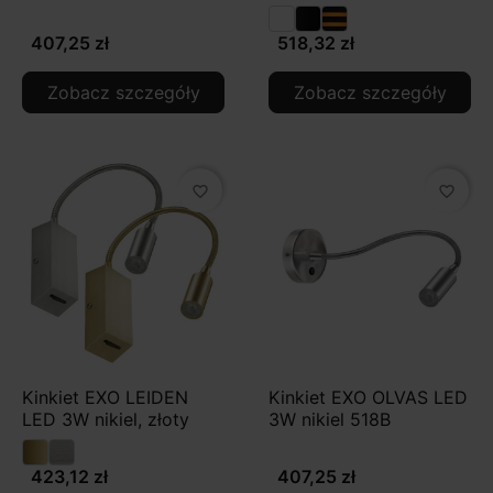
407,25 zł
518,32 zł
Zobacz szczegóły
Zobacz szczegóły
favorite_border
favorite_border
Kinkiet EXO LEIDEN
Kinkiet EXO OLVAS LED
LED 3W nikiel, złoty
3W nikiel 518B
423,12 zł
407,25 zł