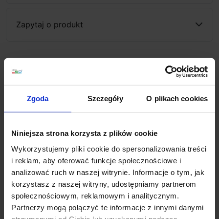
Zapytaj o produkt
Opis
Zgoda
Szczegóły
O plikach cookies
EXO TOSCANA 842A-L0103B-01, 842A-L0103B-
35
to niewielki kinkiet ścienny LED ze stali o
nowoczesnym wzornictwie, hiszpańskiej firmy GRUPO
Niniejsza strona korzysta z plików cookie
NOVOLUX. Lampa dostępna jest w 3 kolorach do
Wykorzystujemy pliki cookie do spersonalizowania treści
wyboru: biały, czarny lub satynowy nikiel. Oprawa jako
i reklam, aby oferować funkcje społecznościowe i
źródło światła wykorzystuje diodę LED o mocy 3W,
analizować ruch w naszej witrynie. Informacje o tym, jak
która zapewnia białe ciepłe światło o temp. 3000K oraz
korzystasz z naszej witryny, udostępniamy partnerom
strumień 200lm. Ta wyjątkowa lampa ścienna LED
społecznościowym, reklamowym i analitycznym.
doskonale sprawdzi się jako oświetlenie przy każdym
Partnerzy mogą połączyć te informacje z innymi danymi
łóżku. W podstawę lampy wbudowany jest włącznik
otrzymanymi od Ciebie lub uzyskanymi podczas