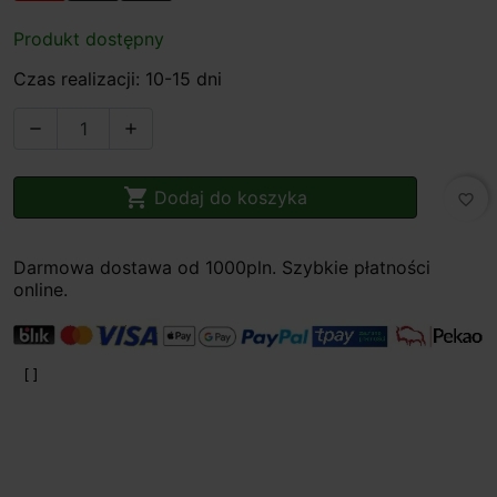
Produkt dostępny
Czas realizacji: 10-15 dni



Dodaj do koszyka
favorite_border
Darmowa dostawa od 1000pln. Szybkie płatności
online.