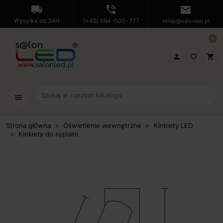
local_shipping
phone_in_talk
mail
Wysyłka od 24H
(+48) 694-000-777
sklep@salonled.pl
0

favorite_border
shopping_cart
menu
Strona główna
Oświetlenie wewnętrzne
Kinkiety LED
Kinkiety do sypialni