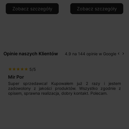
Zobacz szczegóły
Zobacz szczegóły
Opinie naszych Klientów
4.9 na 144 opinie w Google
keyboard_arrow_left
keyboard_arrow_right
Popr
Na
5/5
star
star
star
star
star
Mir Por
Super sprzedawca! Kupowałem już 2 razy i jestem
zadowolony z jakości produktów. Wszystko zgodnie z
opisem, sprawna realizacja, dobry kontakt. Polecam.