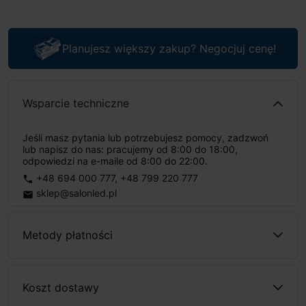
Planujesz większy zakup? Negocjuj cenę!
Wsparcie techniczne
Jeśli masz pytania lub potrzebujesz pomocy, zadzwoń
lub napisz do nas: pracujemy od 8:00 do 18:00,
odpowiedzi na e-maile od 8:00 do 22:00.
+48 694 000 777
,
+48 799 220 777
phone
sklep@salonled.pl
email
Metody płatności
Koszt dostawy