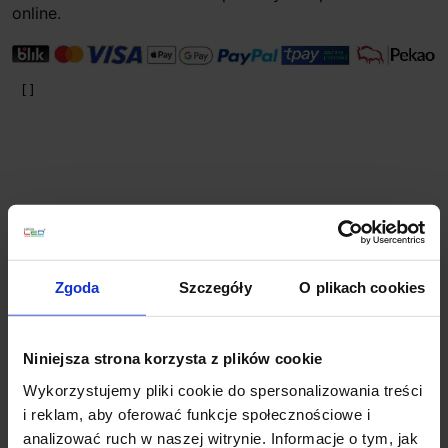
online.
Planujesz większy zakup? Negocjuj cenę!
Zgoda
Szczegóły
O plikach cookies
Wsparcie techniczne
Niniejsza strona korzysta z plików cookie
Wykorzystujemy pliki cookie do spersonalizowania treści
Jeśli masz pytania lub potrzebujesz pomocy, zadzwoń
i reklam, aby oferować funkcje społecznościowe i
lub napisz do nas: pracujemy od 8:00 do 18:00,
odpowiedzi na e-maile od 8:00 do 22:00.
analizować ruch w naszej witrynie. Informacje o tym, jak