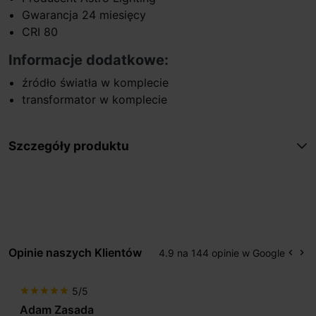
Gwarancja 24 miesięcy
CRI 80
Informacje dodatkowe:
źródło światła w komplecie
transformator w komplecie
Szczegóły produktu
Opinie naszych Klientów
4.9 na 144 opinie w Google
keyboard_arrow_left
keyboard_arrow_right
Popr
Na
5/5
star
star
star
star
star
Adam Zasada