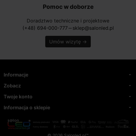
Pomoc w doborze
Doradztwo techniczne i projektowe
(+48) 694-000-777
sklep@salonled.pl
horizontal_rule
Umów wizytę
→
Informacje
arrow_drop_down
Zobacz
arrow_drop_down
Twoje konto
arrow_drop_down
Informacja o sklepie
arrow_drop_down
© 2026 Salonled.pl™