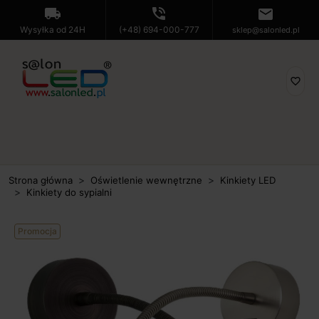
local_shipping
phone_in_talk
mail
Wysyłka od 24H
(+48) 694-000-777
sklep@salonled.pl
favorite_border
Strona główna
Oświetlenie wewnętrzne
Kinkiety LED
Kinkiety do sypialni
Promocja