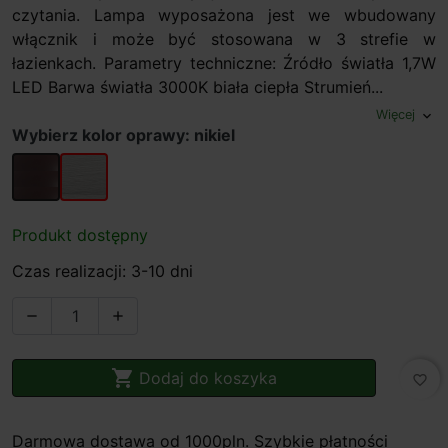
czytania. Lampa wyposażona jest we wbudowany
włącznik i może być stosowana w 3 strefie w
łazienkach. Parametry techniczne: Źródło światła 1,7W
LED Barwa światła 3000K biała ciepła Strumień...
Więcej
expand_more
Wybierz kolor oprawy: nikiel
brązowy
nikiel
Produkt dostępny
Czas realizacji: 3-10 dni



Dodaj do koszyka
favorite_border
Darmowa dostawa od 1000pln. Szybkie płatności