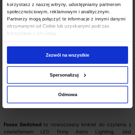
+48 694 000 777
,
+48 799 220 777
korzystasz z naszej witryny, udostępniamy partnerom
phone
sklep@salonled.pl
email
społecznościowym, reklamowym i analitycznym.
Partnerzy mogą połączyć te informacje z innymi danymi
otrzymanymi od Ciebie lub uzyskanymi podczas
Metody płatności
korzystania z ich usług.
Koszt dostawy
Zezwól na wszystkie
Spersonalizuj
Zapytaj o produkt
Odmowa
Opis
Fosso Switched
to nowoczesny kinkiet do czytania z
oświetleniem LED firmy Astro Lighting. Jest