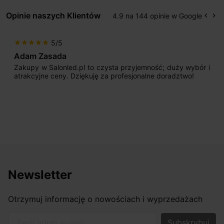
Opinie naszych Klientów
4.9 na 144 opinie w Google
keyboard_arrow_left
keyboard_arrow_right
Popr
Na
5/5
star
star
star
star
star
Adam Zasada
Zakupy w Salonled.pl to czysta przyjemność; duży wybór i
atrakcyjne ceny. Dziękuję za profesjonalne doradztwo!
Newsletter
Otrzymuj informację o nowościach i wyprzedażach