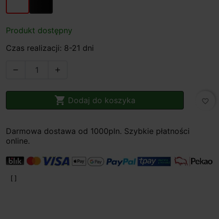
Produkt dostępny
Czas realizacji: 8-21 dni



Dodaj do koszyka
favorite_border
Darmowa dostawa od 1000pln. Szybkie płatności
online.