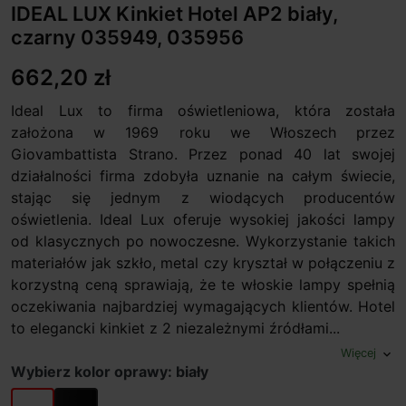
IDEAL LUX Kinkiet Hotel AP2 biały,
czarny 035949, 035956
662,20 zł
Ideal Lux to firma oświetleniowa, która została
założona w 1969 roku we Włoszech przez
Giovambattista Strano. Przez ponad 40 lat swojej
działalności firma zdobyła uznanie na całym świecie,
stając się jednym z wiodących producentów
oświetlenia. Ideal Lux oferuje wysokiej jakości lampy
od klasycznych po nowoczesne. Wykorzystanie takich
materiałów jak szkło, metal czy kryształ w połączeniu z
korzystną ceną sprawiają, że te włoskie lampy spełnią
oczekiwania najbardziej wymagających klientów. Hotel
to elegancki kinkiet z 2 niezależnymi źródłami...
Więcej
expand_more
Wybierz kolor oprawy: biały
biały
czarny