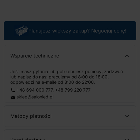
Planujesz większy zakup? Negocjuj cenę!
Wsparcie techniczne
Jeśli masz pytania lub potrzebujesz pomocy, zadzwoń
lub napisz do nas: pracujemy od 8:00 do 18:00,
odpowiedzi na e-maile od 8:00 do 22:00.
+48 694 000 777
,
+48 799 220 777
phone
sklep@salonled.pl
email
Metody płatności
Koszt dostawy