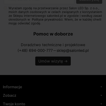
Twój adres e-mail
Wyrażam zgodę na przetwarzanie przez Salon LED Sp. z o.o.,
moich danych osobowych w celach związanych z korzystaniem
ze Sklepu internetowego salonled.pl w zgodzie i według zasad
określonych w
Polityce prywatności.
Wiem, że w każdej chwili
mogę odwołać zgodę.
Pomoc w doborze
Doradztwo techniczne i projektowe
(+48) 694-000-777
sklep@salonled.pl
horizontal_rule
Umów wizytę
→
Informacje
arrow_drop_down
Zobacz
arrow_drop_down
Twoje konto
arrow_drop_down