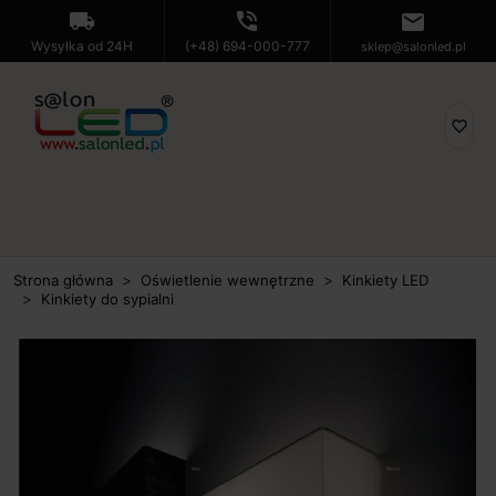
local_shipping
phone_in_talk
mail
Wysyłka od 24H
(+48) 694-000-777
sklep@salonled.pl
favorite_border
Strona główna
Oświetlenie wewnętrzne
Kinkiety LED
Kinkiety do sypialni