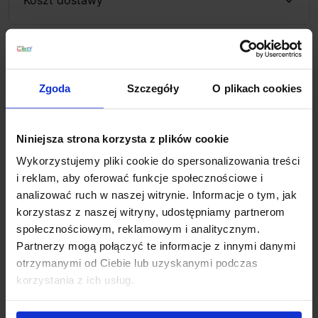
Zapytaj o produkt
Zgoda
Szczegóły
O plikach cookies
Opis
Niniejsza strona korzysta z plików cookie
Wykorzystujemy pliki cookie do spersonalizowania treści
Ideal Lux
to firma oświetleniowa, która została
i reklam, aby oferować funkcje społecznościowe i
założona w 1969 roku we Włoszech przez
analizować ruch w naszej witrynie. Informacje o tym, jak
Giovambattista Strano. Przez ponad 40 lat swojej
korzystasz z naszej witryny, udostępniamy partnerom
działalności firma zdobyła uznanie na całym świecie,
społecznościowym, reklamowym i analitycznym.
stając się jednym z wiodących producentów
Partnerzy mogą połączyć te informacje z innymi danymi
oświetlenia. Ideal Lux oferuje wysokiej jakości lampy
otrzymanymi od Ciebie lub uzyskanymi podczas
od klasycznych po nowoczesne. Wykorzystanie takich
korzystania z ich usług.
materiałów jak szkło, metal czy kryształ w połączeniu z
korzystną ceną sprawiają, że te włoskie lampy spełnią