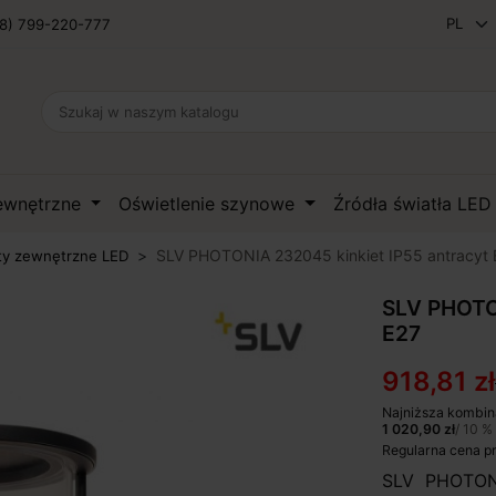
8) 799-220-777
zewnętrzne
Oświetlenie szynowe
Źródła światła LE
SLV PHOTONIA 232045 kinkiet IP55 antracyt 
ty zewnętrzne LED
SLV PHOTON
E27
918,81 zł
Najniższa kombin
1 020,90 zł
/ 10 %
Regularna cena p
SLV PHOTONI