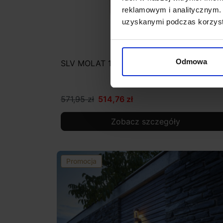
reklamowym i analitycznym. 
uzyskanymi podczas korzysta
Odmowa
SLV MOLAT 1000820 kinkiet IP44 antracyt
571,95 zł
514,76 zł
Zobacz szczegóły
Promocja