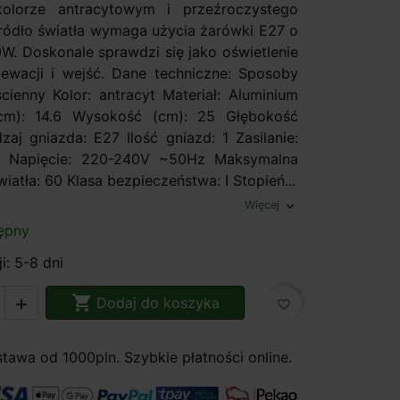
olorze antracytowym i przeźroczystego
źródło światła wymaga użycia żarówki E27 o
. Doskonale sprawdzi się jako oświetlenie
ewacji i wejść. Dane techniczne: Sposoby
cienny Kolor: antracyt Materiał: Aluminium
cm): 14.6 Wysokość (cm): 25 Głębokość
zaj gniazda: E27 Ilość gniazd: 1 Zasilanie:
 Napięcie: 220-240V ~50Hz Maksymalna
iatła: 60 Klasa bezpieczeństwa: I Stopień...
Więcej
expand_more
ępny
i: 5-8 dni

Dodaj do koszyka

favorite_border
awa od 1000pln. Szybkie płatności online.