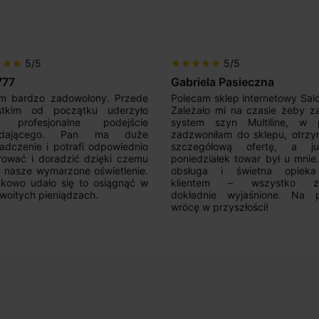
5/5
5/5
r
star
star
star
star
star
star
star
777
Gabriela Pasieczna
m bardzo zadowolony. Przede
Polecam sklep internetowy Sal
stkim od początku uderzyło
Zależało mi na czasie żeby z
 profesjonalne podejście
system szyn Multiline, w p
edającego. Pan ma duże
zadzwoniłam do sklepu, otrz
adczenie i potrafi odpowiednio
szczegółową ofertę, a 
rować i doradzić dzięki czemu
poniedziałek towar był u mnie
nasze wymarzone oświetlenie.
obsługa i świetna opiek
kowo udało się to osiągnąć w
klientem – wszystko zo
woitych pieniądzach.
dokładnie wyjaśnione. Na 
wrócę w przyszłości!