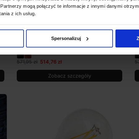
Partnerzy mogą połączyć te informacje z innymi danymi otrzym
nia z ich usług.
Spersonalizuj
Z
SLV PHOTONI 1007581/5 kinkiet zewnętrzny
S
E27 13W
z
571,95 zł
514,76 zł
5
Zobacz szczegóły