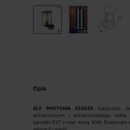
Opis
SLV PHOTONIA 232045
klasyczna, ze
antracytowym i przeźroczystego szkła
żarówki E27 o max mocy 60W. Doskonale sp
elewacji i wejść.