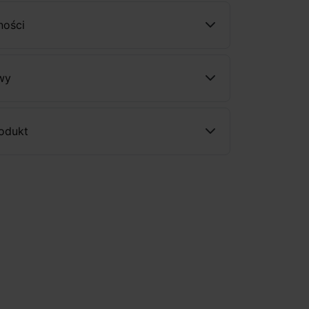
ności
wy
rodukt