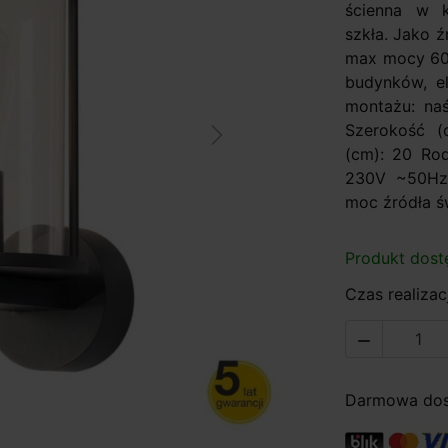
ścienna w k
szkła. Jako 
max mocy 60W
budynków, el
montażu: naś
Szerokość (
Next
(cm): 20 Rod
230V ~50Hz
moc źródła św
Produkt dost
Czas realizacj

Darmowa dost