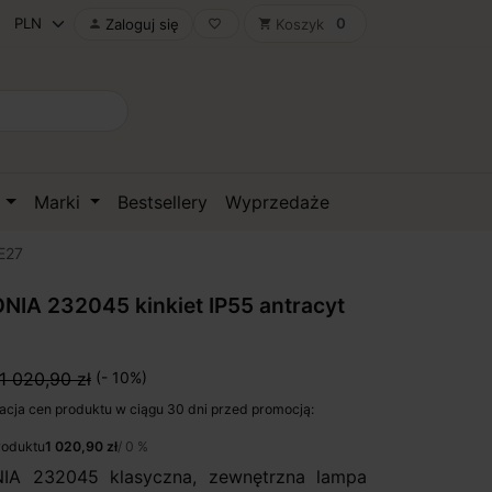
0
Zaloguj się
Koszyk

favorite_border
shopping_cart
D
Marki
Bestsellery
Wyprzedaże
E27
IA 232045 kinkiet IP55 antracyt
1 020,90 zł
(- 10%)
acja cen produktu w ciągu 30 dni przed promocją:
roduktu
1 020,90 zł
/ 0 %
A 232045 klasyczna, zewnętrzna lampa