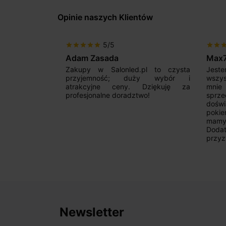
Opinie naszych Klientów
5/5
star
star
star
star
star
star
star
sta
Adam Zasada
Max
alny sklep,
Zakupy w Salonled.pl to czysta
Jeste
niam fachową
przyjemność; duży wybór i
wszy
 wyborze
atrakcyjne ceny. Dziękuję za
mnie
Zdecydowanie
profesjonalne doradztwo!
sprz
doświ
pokie
mamy 
Dodat
przyz
Newsletter