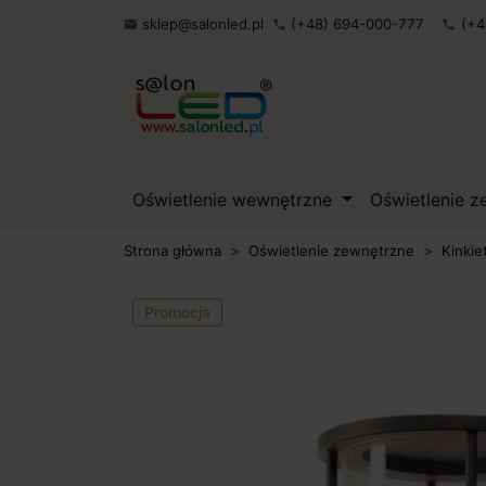
sklep@salonled.pl
(+48) 694-000-777
(+4

phone
phone
Oświetlenie wewnętrzne
Oświetlenie 
Strona główna
Oświetlenie zewnętrzne
Kinkie
Promocja