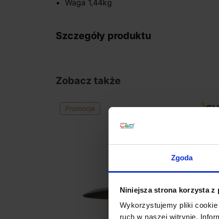
Waga 1,44kg
Szczegóły produktu
Zobacz także
Promocja
Zgoda
Niniejsza strona korzysta z
Wykorzystujemy pliki cookie 
ruch w naszej witrynie. Inf