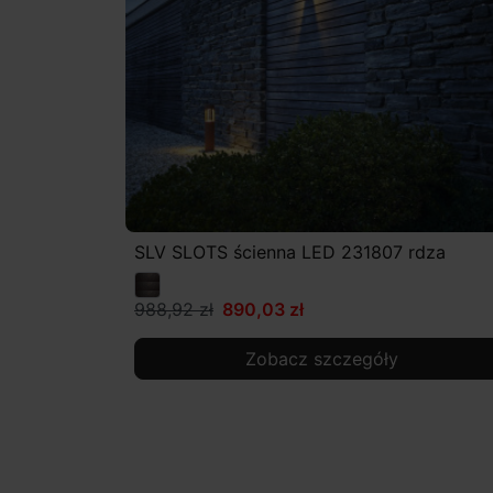
SLV SLOTS ścienna LED 231807 rdza
988,92 zł
890,03 zł
Zobacz szczegóły