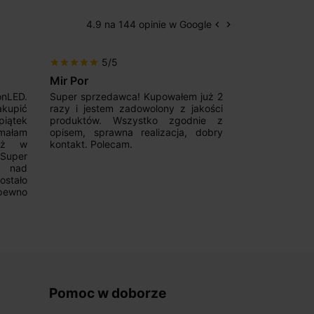
4.9 na 144 opinie w Google
keyboard_arrow_left
keyboard_arrow_right
Poprzedni
Następny
5/5
5/5
star
star
star
star
star
star
star
star
star
star
Mir Por
Patryk123
onLED.
Super sprzedawca! Kupowałem już 2
Szybka real
akupić
razy i jestem zadowolony z jakości
konkurencyjn
iątek
produktów. Wszystko zgodnie z
pomoc w 
ymałam
opisem, sprawna realizacja, dobry
magnetycznyc
już w
kontakt. Polecam.
wyboru. Z p
.Super
ponownie.
a nad
stało
pewno
Pomoc w doborze