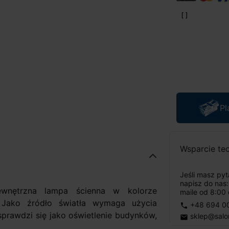
Pl
Wsparcie te
Jeśli masz py
napisz do nas
wnętrzna lampa ścienna w kolorze
maile od 8:00 
. Jako źródło światła wymaga użycia
+48 694 0
phone
rawdzi się jako oświetlenie budynków,
sklep@salo
email