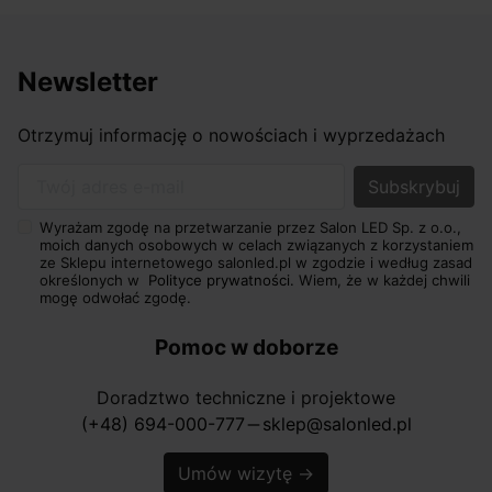
Newsletter
Otrzymuj informację o nowościach i wyprzedażach
Twój adres e-mail
Wyrażam zgodę na przetwarzanie przez Salon LED Sp. z o.o.,
moich danych osobowych w celach związanych z korzystaniem
ze Sklepu internetowego salonled.pl w zgodzie i według zasad
określonych w
Polityce prywatności.
Wiem, że w każdej chwili
mogę odwołać zgodę.
Pomoc w doborze
Doradztwo techniczne i projektowe
(+48) 694-000-777
sklep@salonled.pl
horizontal_rule
Umów wizytę
→