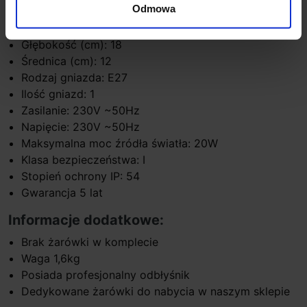
Odmowa
Materiał: Aluminium
Wysokość (cm): 26
Głębokość (cm): 18
Średnica (cm): 12
Rodzaj gniazda: E27
Ilość gniazd: 1
Zasilanie: 230V ~50Hz
Napięcie: 230V ~50Hz
Maksymalna moc źródła światła: 20W
Klasa bezpieczeństwa: I
Stopień ochrony IP: 54
Gwarancja 5 lat
Informacje dodatkowe:
Brak żarówki w komplecie
Waga 1,6kg
Posiada profesjonalny odbłyśnik
Dedykowane żarówki do nabycia w naszym sklepie