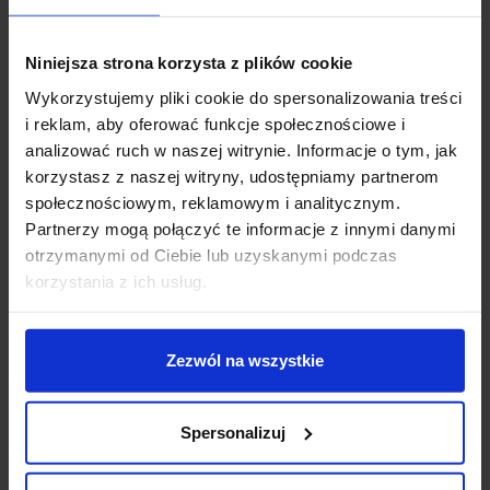
Zapytaj o produkt
Niniejsza strona korzysta z plików cookie
Wykorzystujemy pliki cookie do spersonalizowania treści
i reklam, aby oferować funkcje społecznościowe i
Opis
analizować ruch w naszej witrynie. Informacje o tym, jak
korzystasz z naszej witryny, udostępniamy partnerom
społecznościowym, reklamowym i analitycznym.
SLV F-POL 231585
to kinkiet zewnętrzny zapewniający
Partnerzy mogą połączyć te informacje z innymi danymi
efektywny rodzaj oświetlenia dzięki zastosowaniu
otrzymanymi od Ciebie lub uzyskanymi podczas
wysokiej jakości odbłyśnika. Wykonany jest z
korzystania z ich usług.
aluminium w kolorze antracytu, posiada polerowany
odbłyśnik, co zapewnia rozproszony rozsył światła i
skuteczne oświetlenie otoczenia budynku. Źródłem
Zezwól na wszystkie
światła jest żarówka E27 (max 20W-brak w zestawie).
Parametry techniczne:
Spersonalizuj
Sposoby montażu: naścienny
Kolor: antracyt