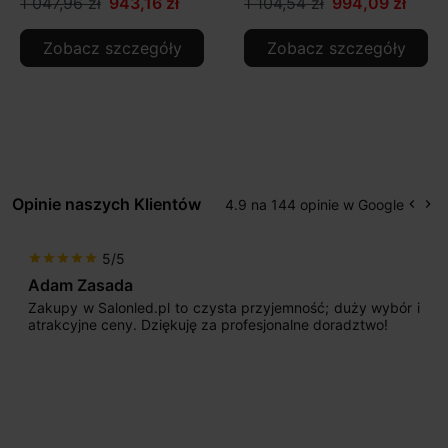
1 047,96 zł
943,16 zł
1 104,54 zł
994,09 zł
Zobacz szczegóły
Zobacz szczegóły
Opinie naszych Klientów
4.9 na 144 opinie w Google
keyboard_arrow_left
keyboard_arrow_right
Popr
Na
5/5
star
star
star
star
star
Adam Zasada
Zakupy w Salonled.pl to czysta przyjemność; duży wybór i
atrakcyjne ceny. Dziękuję za profesjonalne doradztwo!