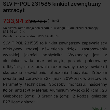
SLV F-POL 231585 kinkiet zewnętrzny
antracyt
733,94 zł
815,49 zł
(- 10%)
Najniższa kombinacja cen produktu w ciągu 30 dni przed promocją:
815,49 zł
/ 10 %
Regularna cena produktu
815,49 zł
/ 0 %
SLV F-POL 231585 to kinkiet zewnętrzny zapewniający
efektywny rodzaj oświetlenia dzięki zastosowaniu
wysokiej jakości odbłyśnika. Wykonany jest z
aluminium w kolorze antracytu, posiada polerowany
odbłyśnik, co zapewnia rozproszony rozsył światła i
skuteczne oświetlenie otoczenia budynku. Źródłem
światła jest żarówka E27 (max 20W-brak w zestawie).
Parametry techniczne: Sposoby montażu: naścienny
Kolor: antracyt Materiał: Aluminium Wysokość (cm): 26
Głębokość (cm): 18 Średnica (cm): 12 Rodzaj gniazda:
E27 Ilość gniazd: 1...
Więcej
expand_more