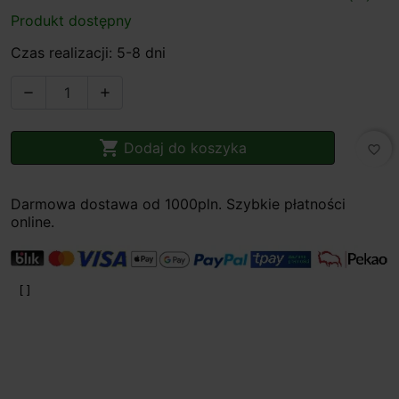
Produkt dostępny
Czas realizacji: 5-8 dni



Dodaj do koszyka
favorite_border
Darmowa dostawa od 1000pln. Szybkie płatności
online.