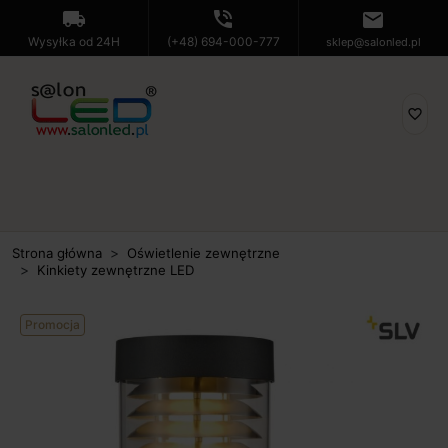
local_shipping
phone_in_talk
mail
Wysyłka od 24H
(+48) 694-000-777
sklep@salonled.pl
favorite_border
Strona główna
Oświetlenie zewnętrzne
Kinkiety zewnętrzne LED
Promocja