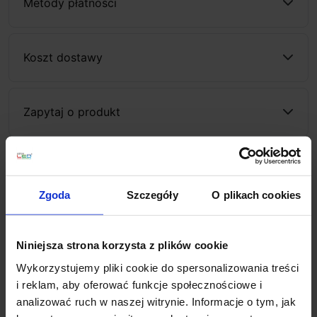
Metody płatności
Koszt dostawy
Zapytaj o produkt
Opis
Zgoda
Szczegóły
O plikach cookies
SLV VILUA up/down 1002505
wykonany z aluminium i
szkła w kolorze antracytowym kinkiet zewnętrzny LED
Niniejsza strona korzysta z plików cookie
16W. Emituje strumień świetlny skierowany w górę i dół
Wykorzystujemy pliki cookie do spersonalizowania treści
o białej ciepłej barwie światła 3000K tworząc na
i reklam, aby oferować funkcje społecznościowe i
ścianie ciekawy efekt. Ten kinkiet zewnętrzny
analizować ruch w naszej witrynie. Informacje o tym, jak
doskonale sprawdzi się jako oświetlenie ścian i fasad