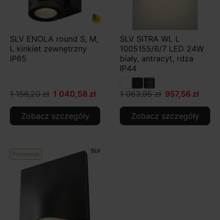
SLV ENOLA round S, M,
SLV SITRA WL L
L kinkiet zewnętrzny
1005155/6/7 LED 24W
IP65
biały, antracyt, rdza
IP44
1 156,20 zł
1 040,58 zł
1 063,95 zł
957,56 zł
Zobacz szczegóły
Zobacz szczegóły
Promocja