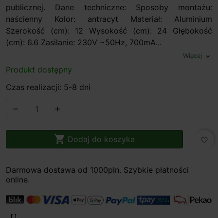
publicznej. Dane techniczne: Sposoby montażu:
naścienny Kolor: antracyt Materiał: Aluminium
Szerokość (cm): 12 Wysokość (cm): 24 Głębokość
(cm): 6.6 Zasilanie: 230V ~50Hz, 700mA...
Więcej
expand_more
Produkt dostępny
Czas realizacji: 5-8 dni



Dodaj do koszyka
favorite_border
Darmowa dostawa od 1000pln. Szybkie płatności
online.