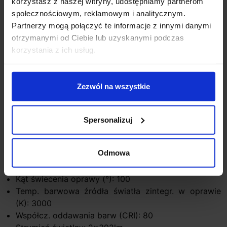
korzystasz z naszej witryny, udostępniamy partnerom
budynków zarówno mieszkalnych jak i użyteczności
społecznościowym, reklamowym i analitycznym.
publicznej.
Partnerzy mogą połączyć te informacje z innymi danymi
otrzymanymi od Ciebie lub uzyskanymi podczas
Dane techniczne:
korzystania z ich usług.
Sposoby montażu: naścienny
Kolor: antracyt
Materiał: Aluminium
Zezwól na wszystkie
Szerokość (cm): 12
Wysokość (cm): 24
Głębokość (cm): 6.6
Spersonalizuj
Zasilanie: 230V ~50Hz, 700mA
Moc oprawy (W): 16
Odmowa
Klasa bezpieczeństwa: I
Stopień ochrony IP: 54
Kąt świecenia oprawy (°): 100
Temp. barwowa źródła światła zintegr. w oprawie
(K): 3000
Współcz. oddawania barw (CRI): 80