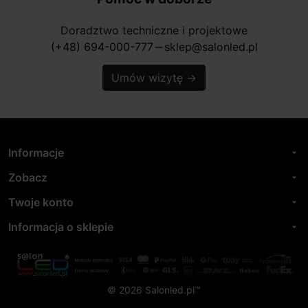
Doradztwo techniczne i projektowe
(+48) 694-000-777
sklep@salonled.pl
horizontal_rule
Umów wizytę
→
Informacje
arrow_drop_down
Zobacz
arrow_drop_down
Twoje konto
arrow_drop_down
Informacja o sklepie
arrow_drop_down
© 2026 Salonled.pl™