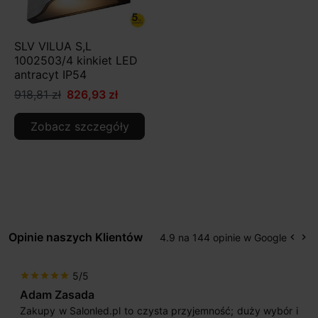
SLV VILUA S,L
1002503/4 kinkiet LED
antracyt IP54
918,81 zł
826,93 zł
Zobacz szczegóły
Opinie naszych Klientów
4.9 na 144 opinie w Google
keyboard_arrow_left
keyboard_arrow_right
Popr
Na
5/5
star
star
star
star
star
Adam Zasada
Zakupy w Salonled.pl to czysta przyjemność; duży wybór i