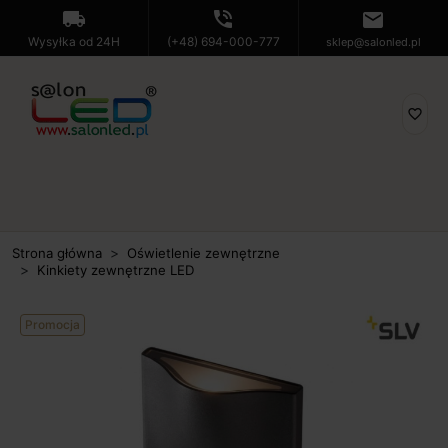
local_shipping
phone_in_talk
mail
Wysyłka od 24H
(+48) 694-000-777
sklep@salonled.pl
favorite_border
Strona główna
Oświetlenie zewnętrzne
Kinkiety zewnętrzne LED
Promocja