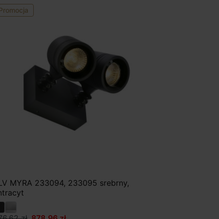
Promocja
LV MYRA 233094, 233095 srebrny,
ntracyt
76,62 zł
878,96 zł