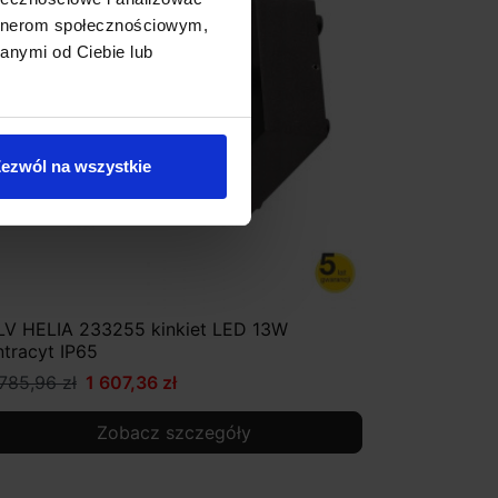
artnerom społecznościowym,
anymi od Ciebie lub
ezwól na wszystkie
LV HELIA 233255 kinkiet LED 13W
ntracyt IP65
 785,96 zł
1 607,36 zł
Zobacz szczegóły