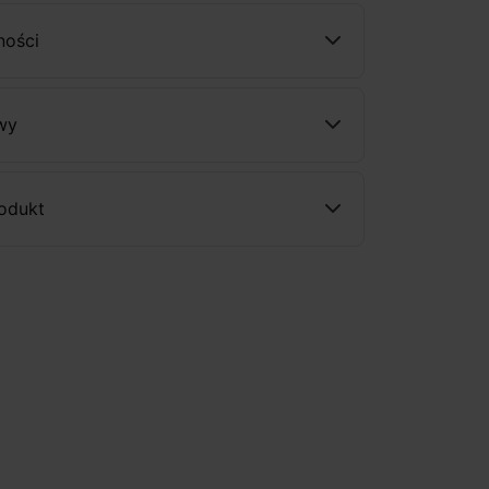
ności
wy
rodukt