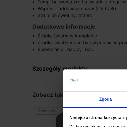
Temp. barwowa źródła światła zintegr. w
Współcz. oddawania barw (CRI) : 80
Strumień świetlny: 440lm
Dodatkowe informacje:
Źródło światła w komplecie
Źródło światła może być wymieniane prz
Ściemnianie Triac C, Triac L
Szczegóły produktu
Zobacz także
Zgoda
Promocja
Niniejsza strona korzysta z
Wykorzystujemy pliki cookie 