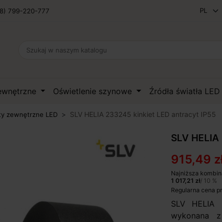
8) 799-220-777
zewnętrzne
Oświetlenie szynowe
Źródła światła LE
SLV HELIA 233245 kinkiet LED antracyt IP55
ty zewnętrzne LED
SLV HELIA 
915,49 z
Najniższa kombin
1 017,21 zł
/ 10 %
Regularna cena p
SLV HELIA 
wykonana z