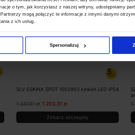
ormacje o tym, jak korzystasz z naszej witryny, udostępniamy p
Partnerzy mogą połączyć te informacje z innymi danymi otrzym
nia z ich usług.
Spersonalizuj
Z
SLV ESKINA SPOT 1002903 kinkiet LED IP54
S
a
1 337,01 zł
1 203,31 zł
1
Zobacz szczegóły