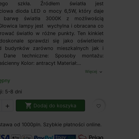
stego szkła. Źródłem światła jest
ciowa dioda LED o mocy 6,5W, który daje
łą barwę światła 3000K z możliwością
 Głowica lampy jest wychylna i obracana co
rować światło w różne punkty. Ten kinkiet
doskonale sprawdzi się jako oświetlenie
ad budynków zarówno mieszkalnych jak i
h. Dane techniczne: Sposoby montażu:
ścienny Kolor: antracyt Materiał:...
Więcej
expand_more
ępny
i: 5-8 dni

Dodaj do koszyka

favorite_border
awa od 1000pln. Szybkie płatności online.