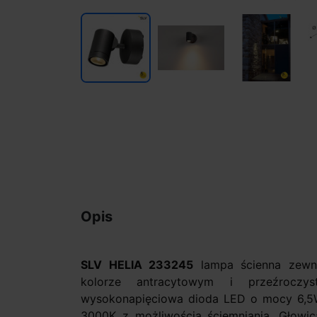
Opis
SLV HELIA 233245
lampa ścienna zewn
kolorze antracytowym i przeźroczys
wysokonapięciowa dioda LED o mocy 6,5W, 
3000K z możliwością ściemniania. Głowi