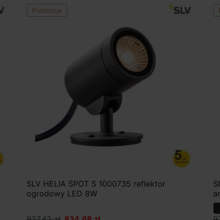
Promocja
SLV HELIA SPOT S 1000735 reflektor
S
ogrodowy LED 8W
a
927,42 zł
834,68 zł
9