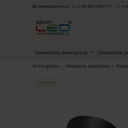
sklep@salonled.pl
(+48) 694-000-777
(+4

phone
phone
Oświetlenie wewnętrzne
Oświetlenie 
Strona główna
Oświetlenie zewnętrzne
Kinkie
Promocja