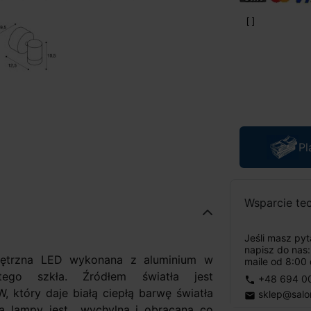
Pl
Wsparcie te
Jeśli masz py
napisz do nas
ętrzna LED wykonana z aluminium w
maile od 8:00 
tego szkła. Źródłem światła jest
+48 694 0
phone
który daje białą ciepłą barwę światła
sklep@salo
email
ca lampy jest wychylna i obracana co