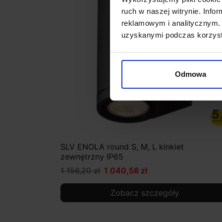
ruch w naszej witrynie. Inf
reklamowym i analitycznym. 
uzyskanymi podczas korzysta
Odmowa
SLV ENOLA round S, M, L kinkiet
zewnętrzny IP65
1 156,20 zł
1 040,58 zł
Zobacz szczegóły