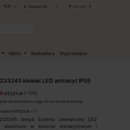
0
Zaloguj się
Koszyk

favorite_border
shopping_cart
D
Marki
Bestsellery
Wyprzedaże
233245 kinkiet LED antracyt IP55
ł
1 017,21 zł
(- 10%)
acja cen produktu w ciągu 30 dni przed promocją:
roduktu
1 017,21 zł
/ 0 %
233245 lampa ścienna zewnętrzna LED
 aluminium w kolorze antracytowym i