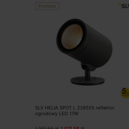
Promocja
SLV HELIA SPOT L 228555 reflektor
ogrodowy LED 17W
1 190,64 zł
1 071,58 zł