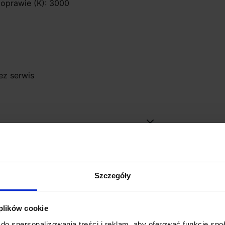
 oprawie (K): 3000
ez serwis
Szczegóły
Promocja
 plików cookie
do spersonalizowania treści i reklam, aby oferować funkcje sp