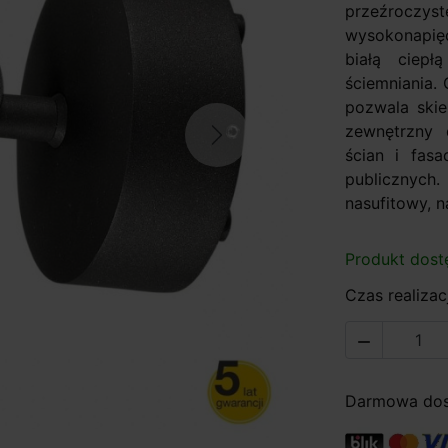
przeźroczy
wysokonapię
białą ciep
ściemniania.
pozwala skie
zewnętrzny 
Next
ścian i fas
publicznyc
nasufitowy, na
Produkt dost
Czas realizacj

Darmowa dost