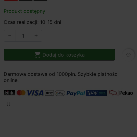
Produkt dostępny
Czas realizacji: 10-15 dni



Dodaj do koszyka
favorite_border
Darmowa dostawa od 1000pln. Szybkie płatności
online.