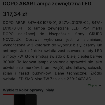
DOPO ABAR Lampa zewnętrzna LED
317,34 zł
DOPO ABAR 847A-L0107B-01, 847A-L0107B-02, 847A-
L0107B-04 to lampa zewnętrzna LED IP54 marki
DOPO należącej do hiszpańskiej firmy GRUPO
NOVOLUX. Oprawa wykonana jest z aluminium,
wykończona w 3 kolorach do wyboru: biały, czarny lub
antracyt. Jako źródło światła zastosowano diody LED
o mocy 7W, które emitują światło o białej ciepłej barwie
3000K. Ta ledowa lampa doskonale sprawdzi się jako
oświetlenie murków, bram, wejść, chodników, ścieżek,
ścian i fasad budynków. Dane techniczne: Źródło
światła LED SMD Moc 7W Zasilanie 220-240V AC...
Więcej
expand_more
Wybierz kolor oprawy: biały
biały
czarny
antracyt