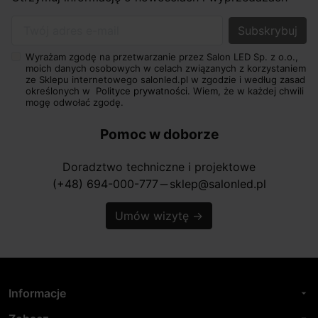
Twój adres e-mail
Wyrażam zgodę na przetwarzanie przez Salon LED Sp. z o.o.,
moich danych osobowych w celach związanych z korzystaniem
ze Sklepu internetowego salonled.pl w zgodzie i według zasad
określonych w
Polityce prywatności.
Wiem, że w każdej chwili
mogę odwołać zgodę.
Pomoc w doborze
Doradztwo techniczne i projektowe
(+48) 694-000-777
sklep@salonled.pl
horizontal_rule
Umów wizytę
→
Informacje
arrow_drop_down