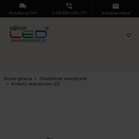
local_shipping
phone_in_talk
mail
Wysyłka od 24H
(+48) 694-000-777
sklep@salonled.pl
favorite_border
Strona główna
Oświetlenie zewnętrzne
Kinkiety zewnętrzne LED