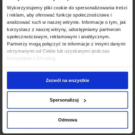
Dane techniczne:
Wykorzystujemy pliki cookie do spersonalizowania treści
i reklam, aby oferować funkcje społecznościowe i
Źródło światła LED SMD
analizować ruch w naszej witrynie. Informacje o tym, jak
Moc 7W
korzystasz z naszej witryny, udostępniamy partnerom
Zasilanie 220-240V AC
społecznościowym, reklamowym i analitycznym.
Wysokość 9 cm
Partnerzy mogą połączyć te informacje z innymi danymi
Długość 20 cm
otrzymanymi od Ciebie lub uzyskanymi podczas
Głębokość 3,6 cm
korzystania z ich usług.
Strumień świetlny 105lm
Temperatura barwy światła 3000K
Materiał aluminium, szkło
Zezwól na wszystkie
Kolor biały, czarny, antracyt
Klasa szczelności IP54
Producent DOPO
Spersonalizuj
Dodatkowe informacje:
Gwarancja 2 lata
Odmowa
Osprzęt elektroniczny w zestawie