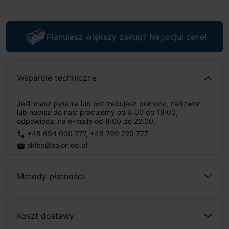
Planujesz większy zakup? Negocjuj cenę!
Wsparcie techniczne
Jeśli masz pytania lub potrzebujesz pomocy, zadzwoń
lub napisz do nas: pracujemy od 8:00 do 18:00,
odpowiedzi na e-maile od 8:00 do 22:00.
+48 694 000 777
,
+48 799 220 777
phone
sklep@salonled.pl
email
Metody płatności
Koszt dostawy