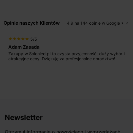
Opinie naszych Klientów
4.9 na 144 opinie w Google
keyboard_arrow_left
keyboard_arrow_right
Popr
Na
5/5
star
star
star
star
star
Adam Zasada
Zakupy w Salonled.pl to czysta przyjemność; duży wybór i
atrakcyjne ceny. Dziękuję za profesjonalne doradztwo!
Newsletter
Otrzymuj informację o nowościach i wyprzedażach