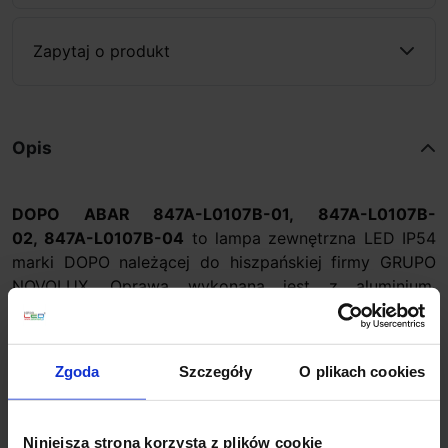
Zapytaj o produkt
Opis
DOPO ABAR 847A-L0107B-01, 847A-L0107B-
02, 847A-L0107B-04
to lampa zewnętrzna LED IP54
marki DOPO należącej do hiszpańskiej firmy GRUPO
NOVOLUX. Oprawa wykonana jest z aluminium,
wykończona w 3 kolorach do wyboru: biały, czarny lub
antracyt. Jako źródło światła zastosowano diody LED
o mocy 7W, które emitują światło o białej ciepłej barwie
Zgoda
Szczegóły
O plikach cookies
3000K. Ta ledowa lampa doskonale sprawdzi się jako
oświetlenie murków, bram, wejść, chodników, ścieżek,
ścian i fasad budynków.
Niniejsza strona korzysta z plików cookie