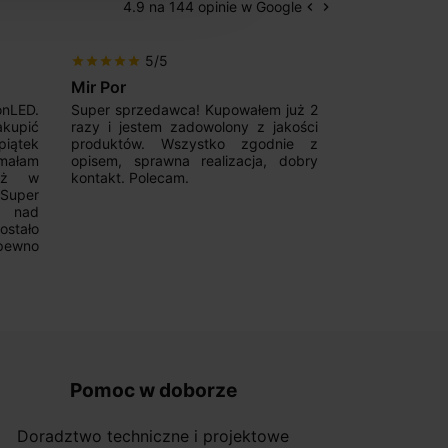
4.9 na 144 opinie w Google
keyboard_arrow_left
keyboard_arrow_right
Poprzedni
Następny
5/5
5/5
star
star
star
star
star
star
star
star
star
star
Mir Por
Patryk123
onLED.
Super sprzedawca! Kupowałem już 2
Szybka real
akupić
razy i jestem zadowolony z jakości
konkurencyjn
iątek
produktów. Wszystko zgodnie z
pomoc w 
ymałam
opisem, sprawna realizacja, dobry
magnetycznyc
już w
kontakt. Polecam.
wyboru. Z p
.Super
ponownie.
a nad
stało
pewno
Pomoc w doborze
Doradztwo techniczne i projektowe