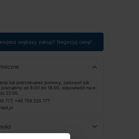
anujesz większy zakup? Negocjuj cenę!
chniczne
tania lub potrzebujesz pomocy, zadzwoń lub
: pracujemy od 8:00 do 18:00, odpowiedzi na e-
do 22:00.
00 777
,
+48 799 220 777
nled.pl
ności