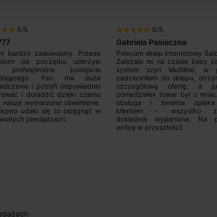
5/5
5/5
r
star
star
star
star
star
star
star
777
Gabriela Pasieczna
m bardzo zadowolony. Przede
Polecam sklep internetowy Sal
stkim od początku uderzyło
Zależało mi na czasie żeby z
 profesjonalne podejście
system szyn Multiline, w p
edającego. Pan ma duże
zadzwoniłam do sklepu, otrz
adczenie i potrafi odpowiednio
szczegółową ofertę, a 
rować i doradzić dzięki czemu
poniedziałek towar był u mnie
nasze wymarzone oświetlenie.
obsługa i świetna opiek
kowo udało się to osiągnąć w
klientem – wszystko zo
woitych pieniądzach.
dokładnie wyjaśnione. Na 
wrócę w przyszłości!
zedażach