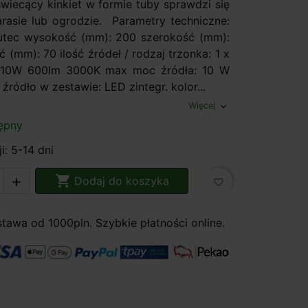
świecący kinkiet w formie tuby sprawdzi się
tarasie lub ogrodzie. Parametry techniczne:
utec wysokość (mm): 200 szerokość (mm):
 (mm): 70 ilość źródeł / rodzaj trzonka: 1 x
. 10W 600lm 3000K max moc źródła: 10 W
 źródło w zestawie: LED zintegr. kolor...
Więcej
expand_more
ępny
i: 5-14 dni

Dodaj do koszyka

favorite_border
awa od 1000pln. Szybkie płatności online.