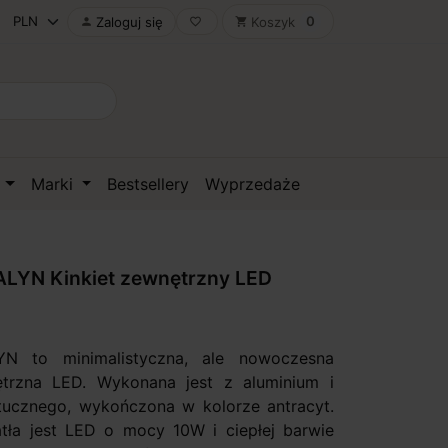
0
Zaloguj się
Koszyk

favorite_border
shopping_cart
D
Marki
Bestsellery
Wyprzedaże
LYN Kinkiet zewnętrzny LED
N to minimalistyczna, ale nowoczesna
trzna LED. Wykonana jest z aluminium i
ucznego, wykończona w kolorze antracyt.
tła jest LED o mocy 10W i ciepłej barwie