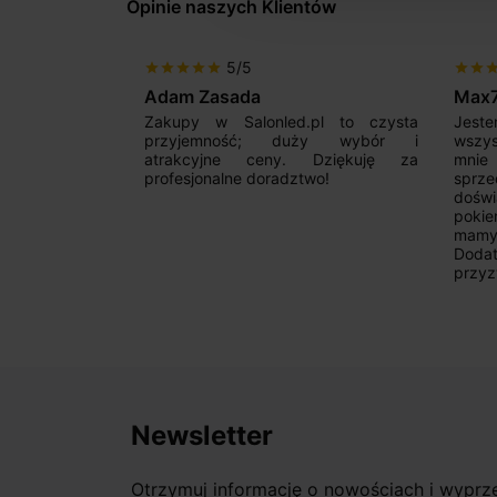
Opinie naszych Klientów
5/5
star
star
star
star
star
star
star
sta
Adam Zasada
Max
alny sklep,
Zakupy w Salonled.pl to czysta
Jeste
niam fachową
przyjemność; duży wybór i
wszy
 wyborze
atrakcyjne ceny. Dziękuję za
mnie
Zdecydowanie
profesjonalne doradztwo!
sprz
doświ
pokie
mamy 
Dodat
przyz
Newsletter
Otrzymuj informację o nowościach i wypr