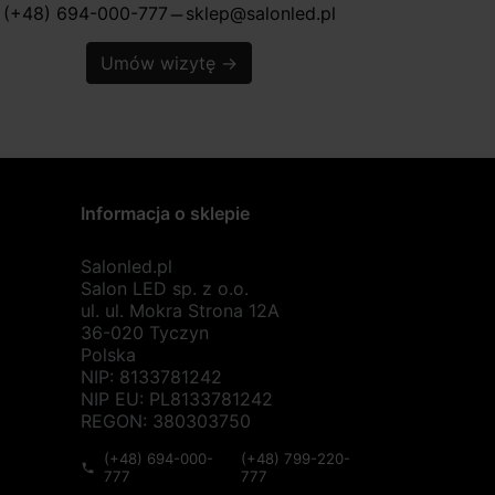
(+48) 694-000-777
sklep@salonled.pl
horizontal_rule
Umów wizytę
→
Informacja o sklepie
Salonled.pl
Salon LED sp. z o.o.
ul. ul. Mokra Strona 12A
36-020 Tyczyn
Polska
NIP: 8133781242
NIP EU: PL8133781242
REGON: 380303750
(+48) 694-000-
(+48) 799-220-
phone
777
777