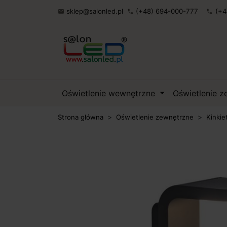
sklep@salonled.pl
(+48) 694-000-777
(+4

phone
phone
Oświetlenie wewnętrzne
Oświetlenie 
Strona główna
Oświetlenie zewnętrzne
Kinkie