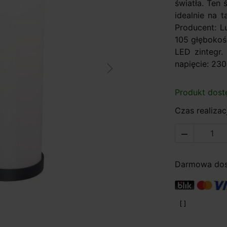
światła. Ten 
idealnie na 
Producent: L
105 głębokość
LED zintegr
napięcie: 230
Next
Produkt dost
Czas realizacj

Darmowa dost