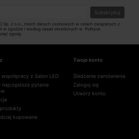
D Sp. z o.o., moich danych osobowych w celach związanych z
pl w zgodzie i według zasad określonych w
Polityce
ołać zgodę.
z
Twoje konto
a współpracy z Salon LED
Śledzenie zamówienia
 najczęstsze pytania
Zaloguj się
ów
Utwórz konto
cje
produkty
ęściej kupowane