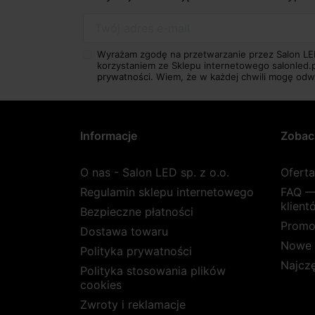
Twój adres e-mail
Wyrażam zgodę na przetwarzanie przez Salon LE
korzystaniem ze Sklepu internetowego salonled.
prywatności.
Wiem, że w każdej chwili mogę odw
Informacje
Zobac
O nas - Salon LED sp. z o.o.
Ofert
Regulamin sklepu internetowego
FAQ —
klient
Bezpieczne płatności
Promo
Dostawa towaru
Nowe 
Polityka prywatności
Najcz
Polityka stosowania plików
cookies
Zwroty i reklamacje