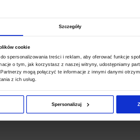
Koszt dosta
Szczegóły
integr. 10W 600lm 3000K
Zapytaj o p
 plików cookie
do spersonalizowania treści i reklam, aby oferować funkcje sp
ormacje o tym, jak korzystasz z naszej witryny, udostępniamy p
Partnerzy mogą połączyć te informacje z innymi danymi otrzym
nia z ich usług.
Spersonalizuj
Z