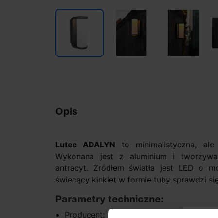
Opis
Lutec ADALYN
to minimalistyczna, al
Wykonana jest z aluminium i tworzyw
antracyt. Źródłem światła jest LED o mo
świecący kinkiet w formie tuby sprawdzi się
Parametry techniczne:
Producent: Lutec