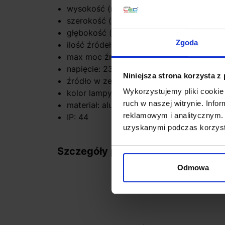
wysokość (mm): 200
szerokość (mm): 105
głębokość (mm): 70
Zgoda
ilość źródeł / rodzaj trzonka: 1 x LED z
max moc źródła: 10 W
napięcie: 230
Niniejsza strona korzysta z
źródło w zestawie: LED zintegr.
Wykorzystujemy pliki cookie 
kolor lampy: Antracyt
ruch w naszej witrynie. Inf
materiał: aluminium/tworzywo
reklamowym i analitycznym. 
IP: 44
uzyskanymi podczas korzysta
Szczegóły produktu
Odmowa