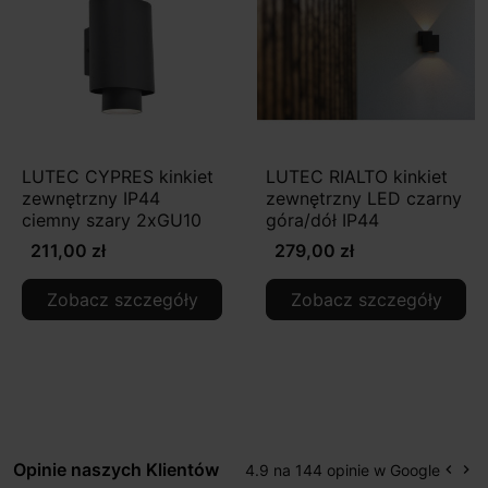
LUTEC CYPRES kinkiet
LUTEC RIALTO kinkiet
zewnętrzny IP44
zewnętrzny LED czarny
ciemny szary 2xGU10
góra/dół IP44
211,00 zł
279,00 zł
Zobacz szczegóły
Zobacz szczegóły
Opinie naszych Klientów
4.9 na 144 opinie w Google
keyboard_arrow_left
keyboard_arrow_right
Popr
Na