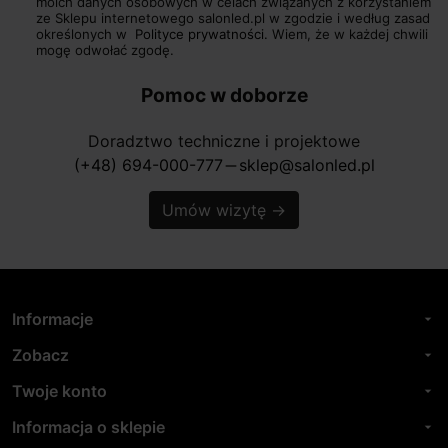
moich danych osobowych w celach związanych z korzystaniem
ze Sklepu internetowego salonled.pl w zgodzie i według zasad
określonych w
Polityce prywatności.
Wiem, że w każdej chwili
mogę odwołać zgodę.
Pomoc w doborze
Doradztwo techniczne i projektowe
(+48) 694-000-777
sklep@salonled.pl
horizontal_rule
Umów wizytę
→
Informacje
arrow_drop_down
Zobacz
arrow_drop_down
Twoje konto
arrow_drop_down
Informacja o sklepie
arrow_drop_down