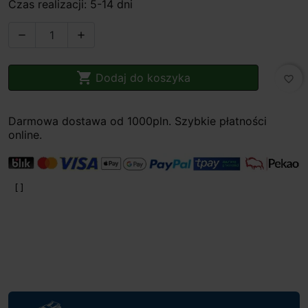
Czas realizacji: 5-14 dni



Dodaj do koszyka
favorite_border
Darmowa dostawa od 1000pln. Szybkie płatności
online.