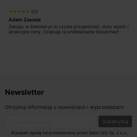
5/5
star
star
star
star
star
Adam Zasada
Zakupy w Salonled.pl to czysta przyjemność; duży wybór i
atrakcyjne ceny. Dziękuję za profesjonalne doradztwo!
Newsletter
Otrzymuj informację o nowościach i wyprzedażach
Twój adres e-mail
Wyrażam zgodę na przetwarzanie przez Salon LED Sp. z o.o.,