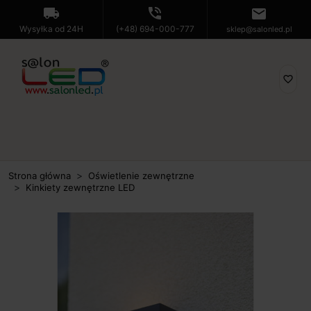
local_shipping
phone_in_talk
mail
Wysyłka od 24H
(+48) 694-000-777
sklep@salonled.pl
favorite_border
Strona główna
Oświetlenie zewnętrzne
Kinkiety zewnętrzne LED