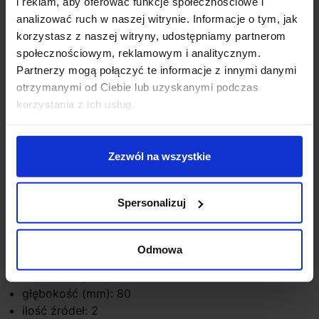
i reklam, aby oferować funkcje społecznościowe i
analizować ruch w naszej witrynie. Informacje o tym, jak
korzystasz z naszej witryny, udostępniamy partnerom
społecznościowym, reklamowym i analitycznym.
Opis
Partnerzy mogą połączyć te informacje z innymi danymi
otrzymanymi od Ciebie lub uzyskanymi podczas
Kinkiet zewnętrzny Lutec MARBO
to świeży projekt,
korzystania z ich usług.
który łączy okrągłe i kwadratowe elementy
geometryczne. Światło skierowane w górę i w dół
umożliwia tworzenie charakterystycznych wzorów
Zezwól na wszystkie
świetlnych wokół budynku. Kolor ciemny szary, źródłem
światła są 2 żarówki LED GU10 (brak w zestawie)
Spersonalizuj
Parametry techniczne:
Producent: Lutec
Odmowa
wysokość (mm): 140
szerokość (mm): 140
głębokość (mm): 80
ilość źródeł: 2