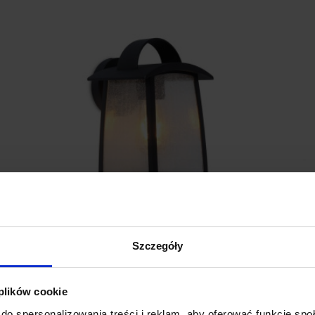
Szczegóły
27
LUTEC KELSEY Kinkiet zewnętrzny
L
 plików cookie
230,00 zł
do spersonalizowania treści i reklam, aby oferować funkcje sp