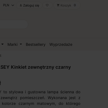
0
Zaloguj się
Koszyk

favorite_border
shopping_cart
D
Marki
Bestsellery
Wyprzedaże
4
SEY Kinkiet zewnętrzny czarny
ł
 to stylowa i gustowna lampa ścienna do
zewnątrz pomieszczeń. Wykonana jest z
 kolorze czarnym matowym, do którego