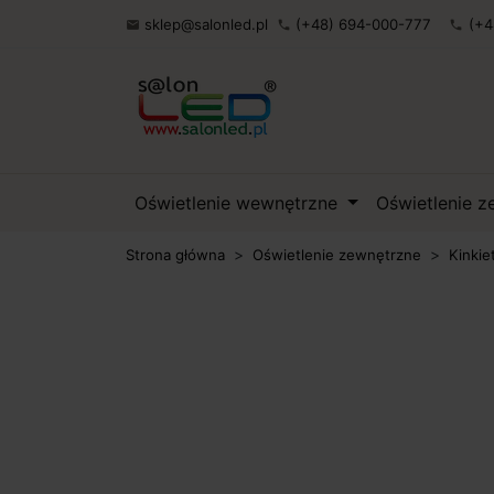
sklep@salonled.pl
(+48) 694-000-777
(+4

phone
phone
Oświetlenie wewnętrzne
Oświetlenie 
Strona główna
Oświetlenie zewnętrzne
Kinkie