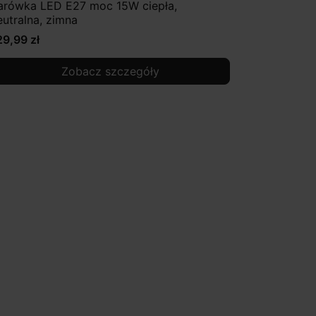
arówka LED E27 moc 15W ciepła,
eutralna, zimna
29,99 zł
Zobacz szczegóły