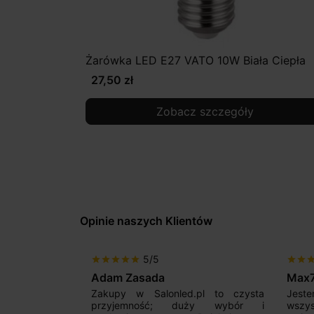
Żarówka LED E27 VATO 10W Biała Ciepła
27,50 zł
Zobacz szczegóły
Opinie naszych Klientów
5/5
star
star
star
star
star
star
star
sta
Adam Zasada
Max
alny sklep,
Zakupy w Salonled.pl to czysta
Jeste
niam fachową
przyjemność; duży wybór i
wszy