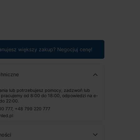
anujesz większy zakup? Negocjuj cenę!
chniczne
tania lub potrzebujesz pomocy, zadzwoń lub
: pracujemy od 8:00 do 18:00, odpowiedzi na e-
do 22:00.
00 777
,
+48 799 220 777
nled.pl
ności