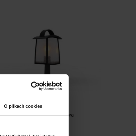
O plikach cookies
UTEC KELSEY Lampa ogrodowa
235,00 zł
ołecznościowe i analizować