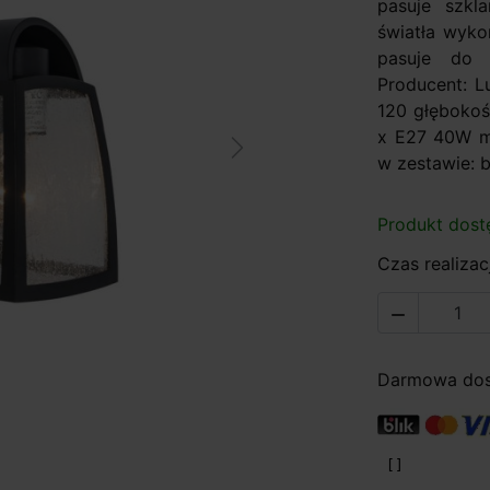
pasuje szkl
światła wyko
pasuje do k
Producent: L
120 głębokość
x E27 40W ma
Next
w zestawie: b
Produkt dost
Czas realizacj

Darmowa dost