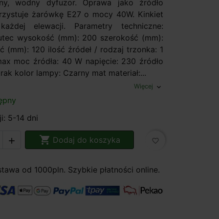
any, wodny dyfuzor. Oprawa jako źródło
rzystuje żarówkę E27 o mocy 40W. Kinkiet
ażdej elewacji. Parametry techniczne:
utec wysokość (mm): 200 szerokość (mm):
 (mm): 120 ilość źródeł / rodzaj trzonka: 1
x moc źródła: 40 W napięcie: 230 źródło
rak kolor lampy: Czarny mat materiał:...
Więcej
expand_more
ępny
i: 5-14 dni

Dodaj do koszyka

favorite_border
awa od 1000pln. Szybkie płatności online.