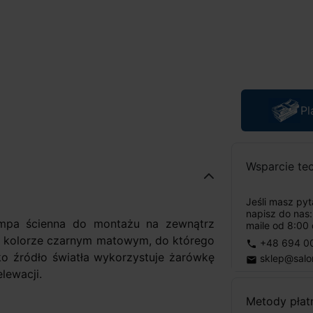
Pl
Wsparcie te
Jeśli masz py
napisz do nas
mpa ścienna do montażu na zewnątrz
maile od 8:00 
w kolorze czarnym matowym, do którego
+48 694 0
phone
ko źródło światła wykorzystuje żarówkę
sklep@salo
email
lewacji.
Metody płat