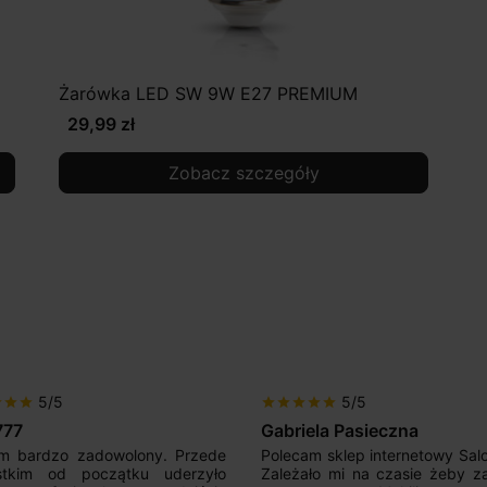
Żarówka LED SW 9W E27 PREMIUM
29,99 zł
Zobacz szczegóły
5/5
5/5
r
star
star
star
star
star
star
star
777
Gabriela Pasieczna
m bardzo zadowolony. Przede
Polecam sklep internetowy Sal
stkim od początku uderzyło
Zależało mi na czasie żeby z