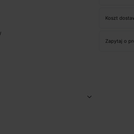
Koszt dosta
W
Zapytaj o p