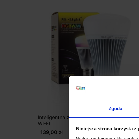
Zgoda
Inteligentna żarówka LED 8W RGB+CCT E
WI-FI
Niniejsza strona korzysta z
139,00 zł
Wykorzystujemy pliki cookie 