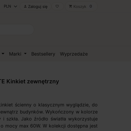
0
Zaloguj się
Koszyk

favorite_border
shopping_cart
D
Marki
Bestsellery
Wyprzedaże
E Kinkiet zewnętrzny
inkiet ścienny o klasycznym wyglądzie, do
zewnątrz budynków. Wykończony w kolorze
 i szkła. Jako źródło światła wykorzystuje
o mocy max 60W. W kolekcji dostępna jest