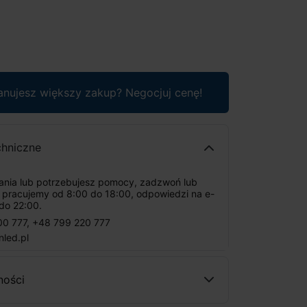
anujesz większy zakup? Negocjuj cenę!
chniczne
tania lub potrzebujesz pomocy, zadzwoń lub
: pracujemy od 8:00 do 18:00, odpowiedzi na e-
do 22:00.
00 777
,
+48 799 220 777
nled.pl
ności