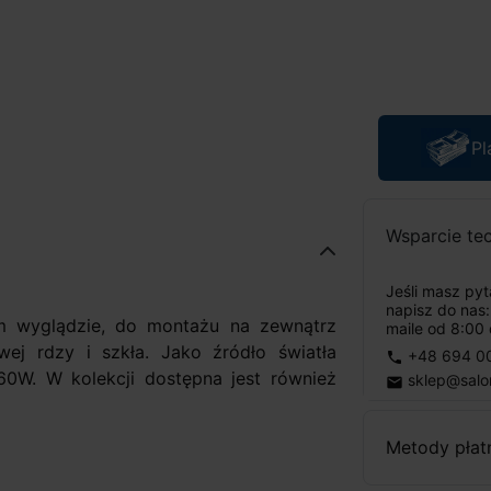
Pl
Wsparcie te
Jeśli masz py
napisz do nas
m wyglądzie, do montażu na zewnątrz
maile od 8:00 
j rdzy i szkła. Jako źródło światła
+48 694 0
phone
W. W kolekcji dostępna jest również
sklep@salo
email
Metody płat