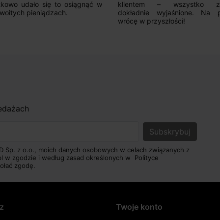
kowo udało się to osiągnąć w
klientem – wszystko zo
woitych pieniądzach.
dokładnie wyjaśnione. Na 
wrócę w przyszłości!
zedażach
D Sp. z o.o., moich danych osobowych w celach związanych z
pl w zgodzie i według zasad określonych w
Polityce
ołać zgodę.
z
Twoje konto