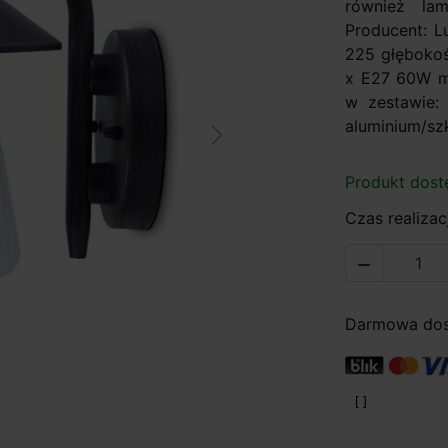
również la
Producent: L
225 głębokość
x E27 60W ma
w zestawie: 
aluminium/szk
Next
Produkt dost
Czas realizacj

Darmowa dost