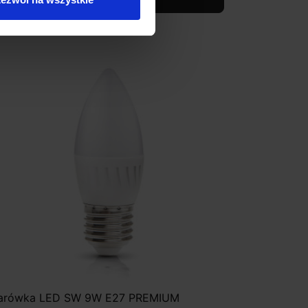
Zobacz szczegóły
arówka LED SW 9W E27 PREMIUM