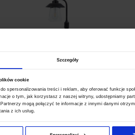
Szczegóły
 plików cookie
do spersonalizowania treści i reklam, aby oferować funkcje sp
ormacje o tym, jak korzystasz z naszej witryny, udostępniamy p
Partnerzy mogą połączyć te informacje z innymi danymi otrzym
LUTEC CATE Lampa ogrodowa słupek
Ż
nia z ich usług.
94,5cm
n
338,00 zł
Spersonalizuj
Z