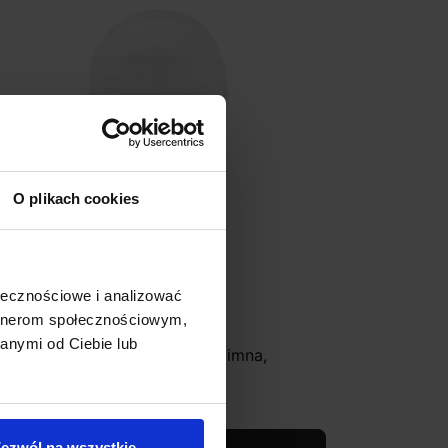
O plikach cookies
ołecznościowe i analizować
artnerom społecznościowym,
anymi od Ciebie lub
arówka LED E27 18W ciepła, zimna,
aturalna
34,99 zł
ezwól na wszystkie