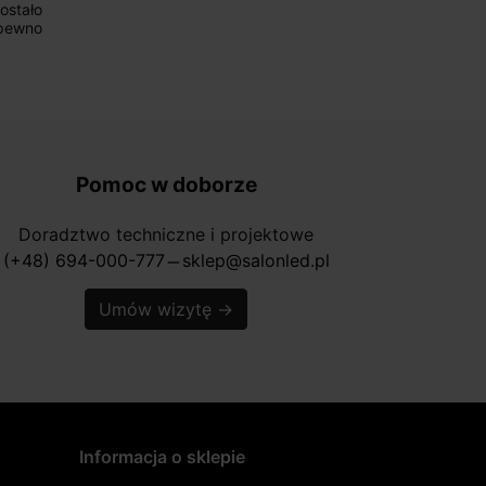
stało
pewno
Pomoc w doborze
Doradztwo techniczne i projektowe
(+48) 694-000-777
sklep@salonled.pl
horizontal_rule
Umów wizytę
→
Informacja o sklepie