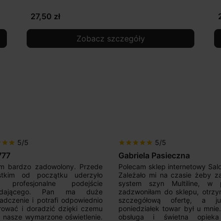
27,50 zł
Zobacz szczegóły
5/5
5/5
r
star
star
star
star
star
star
star
777
Gabriela Pasieczna
m bardzo zadowolony. Przede
Polecam sklep internetowy Sal
stkim od początku uderzyło
Zależało mi na czasie żeby z
 profesjonalne podejście
system szyn Multiline, w p
edającego. Pan ma duże
zadzwoniłam do sklepu, otrz
adczenie i potrafi odpowiednio
szczegółową ofertę, a 
rować i doradzić dzięki czemu
poniedziałek towar był u mnie
nasze wymarzone oświetlenie.
obsługa i świetna opiek