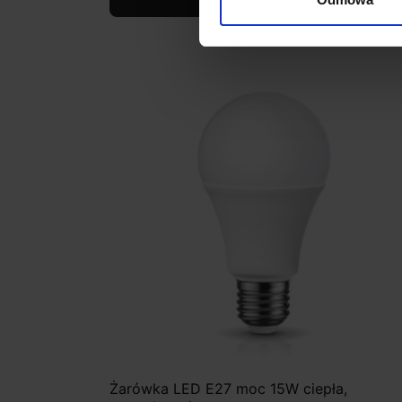
Zobacz szczegóły
Żarówka LED E27 moc 15W ciepła,