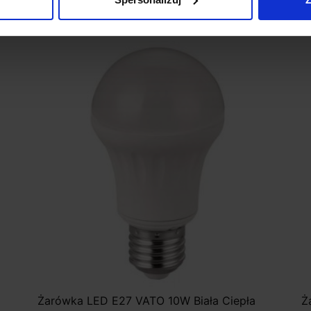
Zobacz szczegóły
Żarówka LED E27 VATO 10W Biała Ciepła
Ż