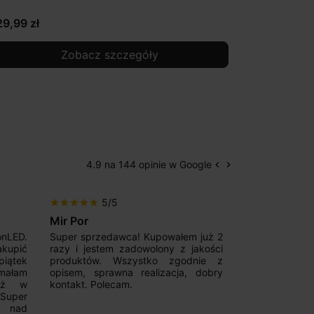
29,99 zł
Zobacz szczegóły
4.9 na 144 opinie w Google
keyboard_arrow_left
keyboard_arrow_right
Poprzedni
Następny
5/5
5/5
star
star
star
star
star
star
star
star
star
star
Mir Por
Patryk123
onLED.
Super sprzedawca! Kupowałem już 2
Szybka real
akupić
razy i jestem zadowolony z jakości
konkurencyjn
iątek
produktów. Wszystko zgodnie z
pomoc w 
ymałam
opisem, sprawna realizacja, dobry
magnetycznyc
już w
kontakt. Polecam.
wyboru. Z p
.Super
ponownie.
a nad