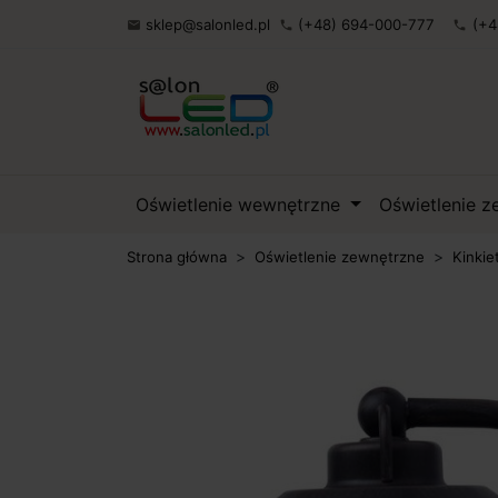
sklep@salonled.pl
(+48) 694-000-777
(+4

phone
phone
Oświetlenie wewnętrzne
Oświetlenie 
Strona główna
Oświetlenie zewnętrzne
Kinkie