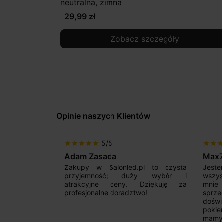
neutralna, zimna
29,99 zł
Zobacz szczegóły
Opinie naszych Klientów
5/5
star
star
star
star
star
star
star
sta
Adam Zasada
Max
alny sklep,
Zakupy w Salonled.pl to czysta
Jeste
niam fachową
przyjemność; duży wybór i
wszy
 wyborze
atrakcyjne ceny. Dziękuję za
mnie
Zdecydowanie
profesjonalne doradztwo!
sprz
doświ
pokie
mamy 