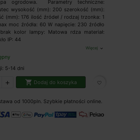
mpa ogrodowa. Parametry techniczne:
utec wysokość (mm): 200 szerokość (mm):
 (mm): 176 ilość źródeł / rodzaj trzonka: 1
x moc źródła: 60 W napięcie: 230 źródło
brak kolor lampy: Matowa rdza materiał:
ło IP: 44
Więcej
expand_more
ępny
i: 5-14 dni

Dodaj do koszyka

favorite_border
awa od 1000pln. Szybkie płatności online.