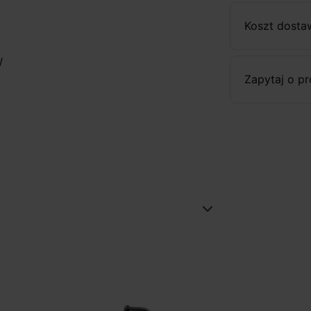
Koszt dosta
W
Zapytaj o p