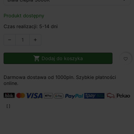
Produkt dostępny
Czas realizacji: 5-14 dni



Dodaj do koszyka
favorite_border
Darmowa dostawa od 1000pln. Szybkie płatności
online.