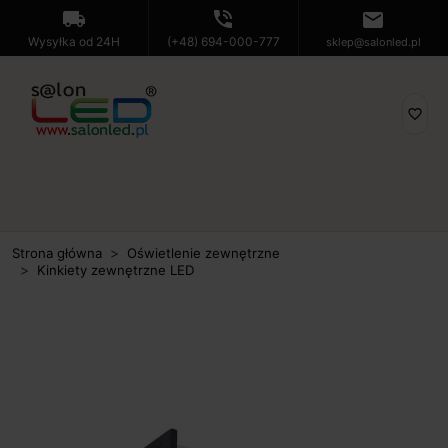
local_shipping
phone_in_talk
mail
Wysyłka od 24H
(+48) 694-000-777
sklep@salonled.pl
favorite_border
Strona główna
Oświetlenie zewnętrzne
Kinkiety zewnętrzne LED