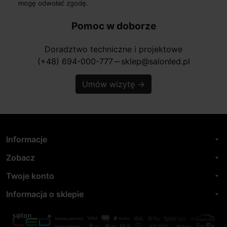
mogę odwołać zgodę.
Pomoc w doborze
Doradztwo techniczne i projektowe
(+48) 694-000-777
sklep@salonled.pl
horizontal_rule
Umów wizytę
→
Informacje
arrow_drop_down
Zobacz
arrow_drop_down
Twoje konto
arrow_drop_down
Informacja o sklepie
arrow_drop_down