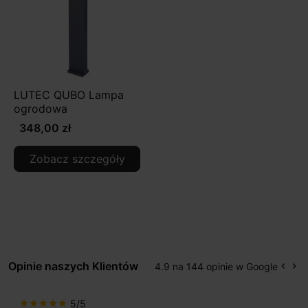
LUTEC QUBO Lampa
ogrodowa
348,00 zł
Zobacz szczegóły
Opinie naszych Klientów
4.9 na 144 opinie w Google
keyboard_arrow_left
keyboard_arrow_right
Popr
Na
5/5
star
star
star
star
star