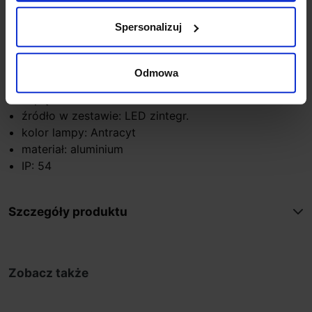
szerokość (mm): 140
Spersonalizuj
głębokość (mm): 72
ilość źródeł / rodzaj trzonka: 1 x LED zintegr. 8W
650lm 3000K lub 4000K
Odmowa
max moc źródła: 8 W
napięcie: 230V
źródło w zestawie: LED zintegr.
kolor lampy: Antracyt
materiał: aluminium
IP: 54
Szczegóły produktu
Zobacz także