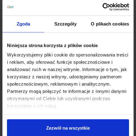
Zapytaj o produkt
Zgoda
Szczegóły
O plikach cookies
Niniejsza strona korzysta z plików cookie
Opis
Wykorzystujemy pliki cookie do spersonalizowania treści
i reklam, aby oferować funkcje społecznościowe i
Lutec QUBO
to nowoczesna lampa ścienna do
analizować ruch w naszej witrynie. Informacje o tym, jak
montażu na zewnątrz, o geometrycznym wyglądzie.
korzystasz z naszej witryny, udostępniamy partnerom
Kinkiet wykonany jest z aluminium, wykończony w
społecznościowym, reklamowym i analitycznym.
kolorze antracyt. Emituje ciepłe, białe światło o mocy
Partnerzy mogą połączyć te informacje z innymi danymi
8W. Będzie pięknie się prezentował na tarasie lub
otrzymanymi od Ciebie lub uzyskanymi podczas
wokół drzwi wejściowych.
korzystania z ich usług.
Parametry techniczne:
Producent: Lutec
Zezwól na wszystkie
wysokość (mm): 140