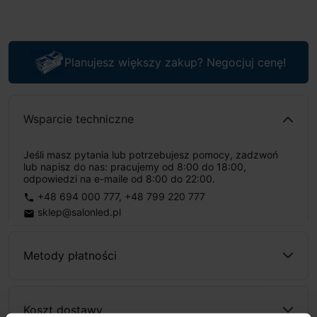
Planujesz większy zakup? Negocjuj cenę!
Wsparcie techniczne
Jeśli masz pytania lub potrzebujesz pomocy, zadzwoń
lub napisz do nas: pracujemy od 8:00 do 18:00,
odpowiedzi na e-maile od 8:00 do 22:00.
+48 694 000 777
,
+48 799 220 777
phone
sklep@salonled.pl
email
Metody płatności
Koszt dostawy