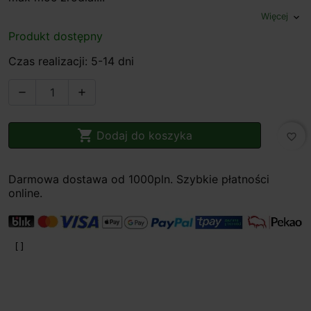
Więcej
expand_more
Produkt dostępny
Czas realizacji: 5-14 dni



Dodaj do koszyka
favorite_border
Darmowa dostawa od 1000pln. Szybkie płatności
online.