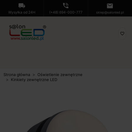
local_shipping
phone_in_talk
mail
Wysyłka od 24H
(+48) 694-000-777
sklep@salonled.pl
favorite_border
Strona główna
Oświetlenie zewnętrzne
Kinkiety zewnętrzne LED