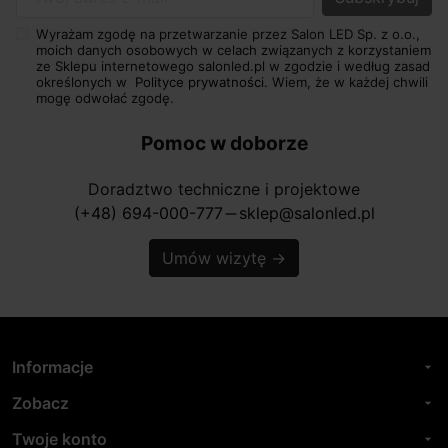
Twój adres e-mail
Wyrażam zgodę na przetwarzanie przez Salon LED Sp. z o.o.,
moich danych osobowych w celach związanych z korzystaniem
ze Sklepu internetowego salonled.pl w zgodzie i według zasad
określonych w
Polityce prywatności.
Wiem, że w każdej chwili
mogę odwołać zgodę.
Pomoc w doborze
Doradztwo techniczne i projektowe
(+48) 694-000-777
sklep@salonled.pl
horizontal_rule
Umów wizytę
→
Informacje
arrow_drop_down
Zobacz
arrow_drop_down
Twoje konto
arrow_drop_down