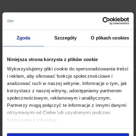
Planujesz większy zakup? Negocjuj cenę!
Zgoda
Szczegóły
O plikach cookies
Wsparcie techniczne
Niniejsza strona korzysta z plików cookie
Jeśli masz pytania lub potrzebujesz pomocy, zadzwoń
Wykorzystujemy pliki cookie do spersonalizowania treści
lub napisz do nas: pracujemy od 8:00 do 18:00,
i reklam, aby oferować funkcje społecznościowe i
odpowiedzi na e-maile od 8:00 do 22:00.
analizować ruch w naszej witrynie. Informacje o tym, jak
+48 694 000 777
,
+48 799 220 777
phone
korzystasz z naszej witryny, udostępniamy partnerom
sklep@salonled.pl
email
społecznościowym, reklamowym i analitycznym.
Partnerzy mogą połączyć te informacje z innymi danymi
Metody płatności
otrzymanymi od Ciebie lub uzyskanymi podczas
korzystania z ich usług.
Koszt dostawy