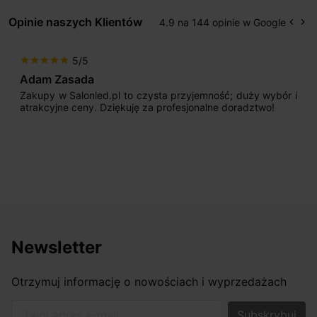
Opinie naszych Klientów
4.9 na 144 opinie w Google
keyboard_arrow_left
keyboard_arrow_right
Popr
Na
5/5
star
star
star
star
star
Max777
; duży wybór i
Jestem bardzo zadowolony. Przede wsz
doradztwo!
początku uderzyło mnie profesjonalne 
sprzedającego. Pan ma duże doświadczenie
odpowiednio pokierować i doradzić dzięki 
nasze wymarzone oświetlenie. Dodatkowo ud
osiągnąć w przyzwoitych pieniądzach.
Newsletter
Otrzymuj informację o nowościach i wyprzedażach