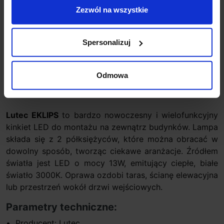
Zezwól na wszystkie
Zapytaj o produkt
Spersonalizuj
Odmowa
Opis
Lutec EKLIPS
to bardzo nowoczesny i wielofunkcyjny
kinkiet LED do montażu na zewnątrz budynków. Lampa
składa się z 2 półksiężyców, które można obracać w
dowolny sposób, tworząc ciekawe aranżacje. Źródłem
światła jest LED o mocy 13W, emitujący ciepłe, białe
światło 3000K. Oprawa ozdobi taras, ścianę elewacyjna
lub przestrzeń wokół drzwi wejściowych.
Parametry techniczne:
Producent: Lutec