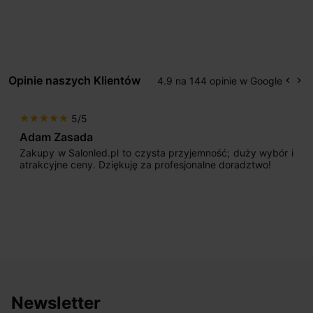
Opinie naszych Klientów
4.9 na 144 opinie w Google
keyboard_arrow_left
keyboard_arrow_right
Popr
Na
5/5
star
star
star
star
star
Adam Zasada
Zakupy w Salonled.pl to czysta przyjemność; duży wybór i
atrakcyjne ceny. Dziękuję za profesjonalne doradztwo!
Newsletter