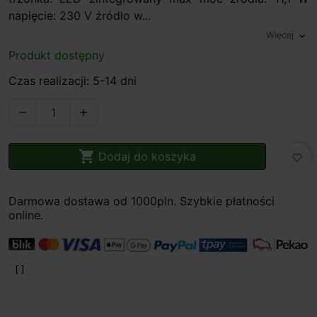
napięcie: 230 V źródło w...
Więcej
expand_more
Produkt dostępny
Czas realizacji: 5-14 dni



Dodaj do koszyka
favorite_border
Darmowa dostawa od 1000pln. Szybkie płatności
online.