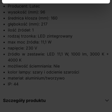
Producent: Lutec
wysokość (mm): 96
średnica klosza (mm): 160
głębokość (mm): 217
ilość źródeł: 1
rodzaj trzonka: LED zintegrowany
max moc źródła: 11,1 W
napięcie: 230 V
źródło w zestawie: LED 11,1 W, 1000 lm, 3000 K +
4000 K
możliwość ściemniania: Nie
kolor lampy: szary i odcienie szarości
materiał: aluminium/tworzywo
IP: 44
Szczegóły produktu