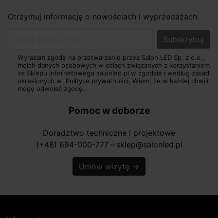
Otrzymuj informację o nowościach i wyprzedażach
Twój adres e-mail
Wyrażam zgodę na przetwarzanie przez Salon LED Sp. z o.o.,
moich danych osobowych w celach związanych z korzystaniem
ze Sklepu internetowego salonled.pl w zgodzie i według zasad
określonych w
Polityce prywatności.
Wiem, że w każdej chwili
mogę odwołać zgodę.
Pomoc w doborze
Doradztwo techniczne i projektowe
(+48) 694-000-777
sklep@salonled.pl
horizontal_rule
Umów wizytę
→