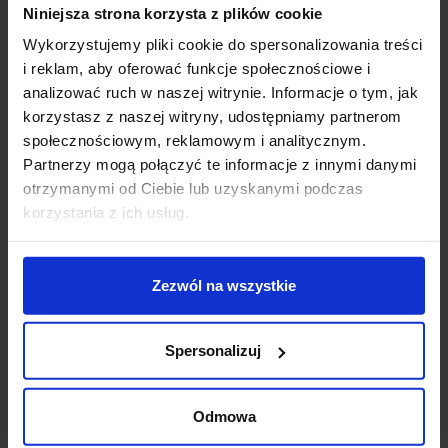
Niniejsza strona korzysta z plików cookie
Koszt dostawy
Wykorzystujemy pliki cookie do spersonalizowania treści
i reklam, aby oferować funkcje społecznościowe i
Zapytaj o produkt
analizować ruch w naszej witrynie. Informacje o tym, jak
korzystasz z naszej witryny, udostępniamy partnerom
społecznościowym, reklamowym i analitycznym.
Partnerzy mogą połączyć te informacje z innymi danymi
Opis
otrzymanymi od Ciebie lub uzyskanymi podczas
korzystania z ich usług.
Lutec MOON
elegancki kinkiet zewnętrzny z
oświetleniem typu downlight idealnie rozświetli
Zezwól na wszystkie
przestrzeń wokół domu. Cylindryczny biały dyfuzor
tworzy ładne, jednolite światło dzienne (4000K) lub
ciepłe, białe światło (3000K). Barwę światła można
Spersonalizuj
zmieniać za pomocą przełącznikowa zainstalowanego
na lampie. Kolor ciemny szary.
Odmowa
Parametry techniczne: