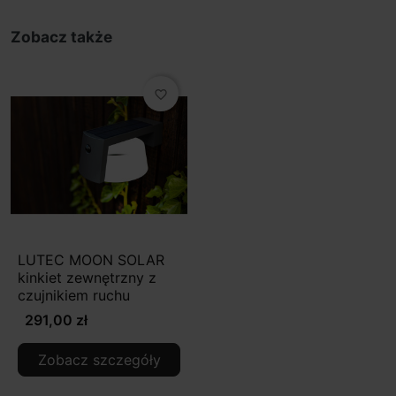
Zobacz także
favorite_border
LUTEC MOON SOLAR
kinkiet zewnętrzny z
czujnikiem ruchu
291,00 zł
Zobacz szczegóły