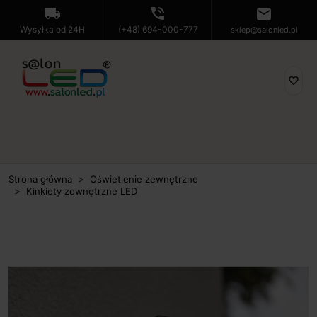
local_shipping
phone_in_talk
mail
Wysyłka od 24H
(+48) 694-000-777
sklep@salonled.pl
favorite_border
Strona główna
Oświetlenie zewnętrzne
Kinkiety zewnętrzne LED