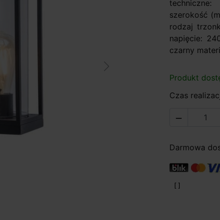
techniczne:
szerokość (m
rodzaj trzo
napięcie: 24
czarny materi
Next
Produkt dost
Czas realizacj

Darmowa dost