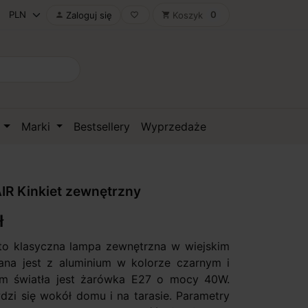
0
Zaloguj się
Koszyk

favorite_border
shopping_cart
D
Marki
Bestsellery
Wyprzedaże
R Kinkiet zewnętrzny
ł
to klasyczna lampa zewnętrzna w wiejskim
ana jest z aluminium w kolorze czarnym i
em światła jest żarówka E27 o mocy 40W.
wdzi się wokół domu i na tarasie. Parametry