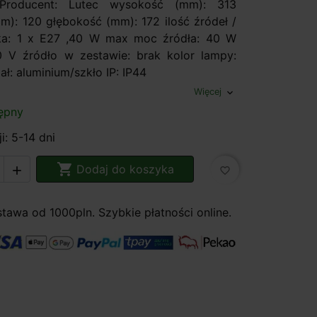
 Producent: Lutec wysokość (mm): 313
m): 120 głębokość (mm): 172 ilość źródeł /
nka: 1 x E27 ,40 W max moc źródła: 40 W
0 V źródło w zestawie: brak kolor lampy:
ał: aluminium/szkło IP: IP44
Więcej
expand_more
ępny
i: 5-14 dni

Dodaj do koszyka

favorite_border
awa od 1000pln. Szybkie płatności online.