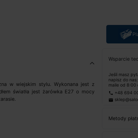
Pl
Wsparcie te
Jeśli masz py
napisz do nas
na w wiejskim stylu. Wykonana jest z
maile od 8:00 
ódłem światła jest żarówka E27 o mocy
+48 694 0
phone
arasie.
sklep@salo
email
Metody płat