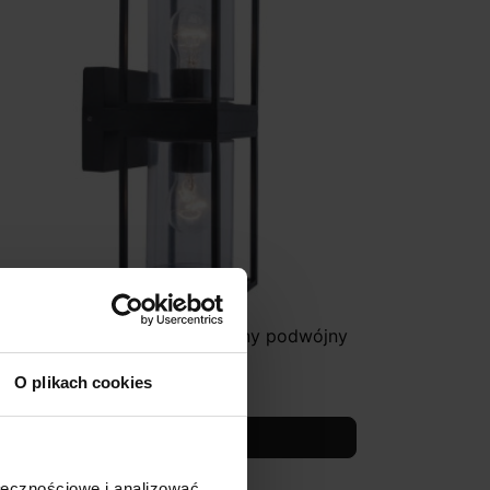
UTEC FLAIR Kinkiet zewnętrzny podwójny
xE27
O plikach cookies
353,00 zł
Zobacz szczegóły
ołecznościowe i analizować