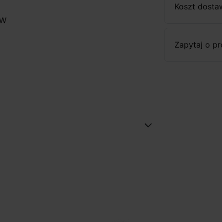
Koszt dosta
 W
Zapytaj o p