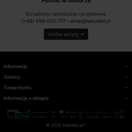
Pomoc w doborze
Doradztwo techniczne i projektowe
(+48) 694-000-777
sklep@salonled.pl
horizontal_rule
Umów wizytę
→
Informacje
arrow_drop_down
Zobacz
arrow_drop_down
Twoje konto
arrow_drop_down
Informacja o sklepie
arrow_drop_down
© 2026 Salonled.pl™