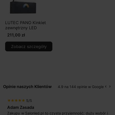
LUTEC PANO Kinkiet
zewnętrzny LED
211,00 zł
Zobacz szczegóły
Opinie naszych Klientów
4.9 na 144 opinie w Google
keyboard_arrow_left
keyboard_arrow_right
Popr
Na
5/5
star
star
star
star
star
Adam Zasada
Zakupy w Salonled.pl to czysta przyjemność; duży wybór i