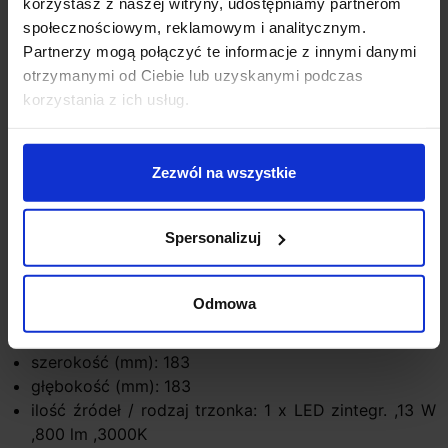
korzystasz z naszej witryny, udostępniamy partnerom
społecznościowym, reklamowym i analitycznym.
Partnerzy mogą połączyć te informacje z innymi danymi
Opis
otrzymanymi od Ciebie lub uzyskanymi podczas
korzystania z ich usług.
Lutec ROLA
to uniwersalna lampa zewnętrzna do
montażu na ścianie lub suficie. Okrągła oprawa posiada
ozdobną, aluminiową ramę w kolorze szarym. Źródłem
Zezwól na wszystkie
światła jest LED o mocy 13W i ciepłej barwie światła.
Lampa oświetli zarówno taras jak i przestrzeń nad
Spersonalizuj
drzwiami wejściowymi.
Parametry techniczne:
Odmowa
Producent: Lutec
wysokość (mm): 48
szerokość (mm): 183
głębokość (mm): 183
ilość źródeł / rodzaj trzonka: 1 x LED zintegr. ,13 W
,800 lm ,3000K