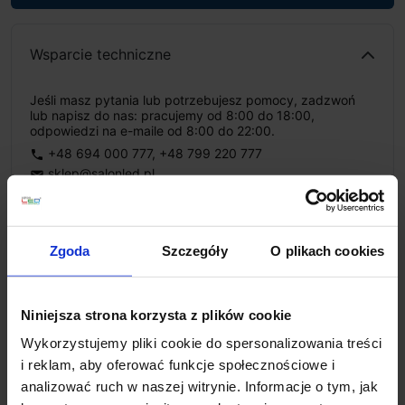
Wsparcie techniczne
Jeśli masz pytania lub potrzebujesz pomocy, zadzwoń
lub napisz do nas: pracujemy od 8:00 do 18:00,
odpowiedzi na e-maile od 8:00 do 22:00.
+48 694 000 777
,
+48 799 220 777
phone
sklep@salonled.pl
email
Metody płatności
Zgoda
Szczegóły
O plikach cookies
Koszt dostawy
Niniejsza strona korzysta z plików cookie
Wykorzystujemy pliki cookie do spersonalizowania treści
i reklam, aby oferować funkcje społecznościowe i
Zapytaj o produkt
analizować ruch w naszej witrynie. Informacje o tym, jak