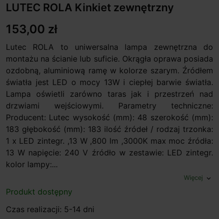
LUTEC ROLA Kinkiet zewnętrzny
153,00 zł
Lutec ROLA to uniwersalna lampa zewnętrzna do
montażu na ścianie lub suficie. Okrągła oprawa posiada
ozdobną, aluminiową ramę w kolorze szarym. Źródłem
światła jest LED o mocy 13W i ciepłej barwie światła.
Lampa oświetli zarówno taras jak i przestrzeń nad
drzwiami wejściowymi. Parametry techniczne:
Producent: Lutec wysokość (mm): 48 szerokość (mm):
183 głębokość (mm): 183 ilość źródeł / rodzaj trzonka:
1 x LED zintegr. ,13 W ,800 lm ,3000K max moc źródła:
13 W napięcie: 240 V źródło w zestawie: LED zintegr.
kolor lampy:...
Więcej
expand_more
Produkt dostępny
Czas realizacji: 5-14 dni