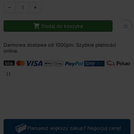



Dodaj do koszyka
favorite_border
Darmowa dostawa od 1000pln. Szybkie płatności
online.
Planujesz większy zakup? Negocjuj cenę!