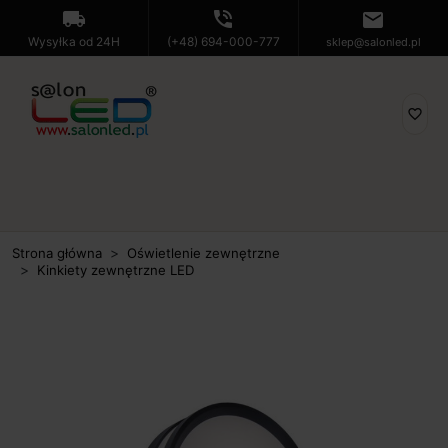
local_shipping
phone_in_talk
mail
Wysyłka od 24H
(+48) 694-000-777
sklep@salonled.pl
favorite_border
Strona główna
Oświetlenie zewnętrzne
Kinkiety zewnętrzne LED