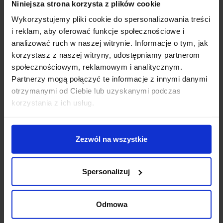
Niniejsza strona korzysta z plików cookie
Zapytaj o produkt
Wykorzystujemy pliki cookie do spersonalizowania treści
i reklam, aby oferować funkcje społecznościowe i
analizować ruch w naszej witrynie. Informacje o tym, jak
Opis
korzystasz z naszej witryny, udostępniamy partnerom
społecznościowym, reklamowym i analitycznym.
Partnerzy mogą połączyć te informacje z innymi danymi
REDLUX RENO R R11949
to elegancka i modna lampa
otrzymanymi od Ciebie lub uzyskanymi podczas
zewnętrzna LED firmy REDLUX. Okrągła oprawa
korzystania z ich usług.
wykończona jest w kolorze szarym. Źródłem światła
jest LED o mocy 2W, który emituje ciepłą barwę światła
3000K. Instalacja jest możliwa jedynie z kierunkiem
Zezwól na wszystkie
padania światła, czyli w dół. Ten ledowy kinkiet
zewnętrzny doskonale sprawdzi się jako oświetlenie
ścian, fasad budynków, schodów zewnętrznych oraz
Spersonalizuj
chodników i ścieżek wokół
budynków. Posiada zintegrowany transformator.
Odmowa
Parametry techniczne: