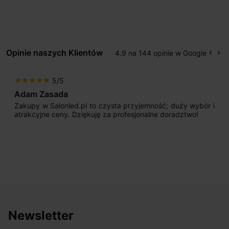
Opinie naszych Klientów
4.9 na 144 opinie w Google
keyboard_arrow_left
keyboard_arrow_right
Popr
Na
5/5
star
star
star
star
star
Adam Zasada
Zakupy w Salonled.pl to czysta przyjemność; duży wybór i
atrakcyjne ceny. Dziękuję za profesjonalne doradztwo!
Newsletter