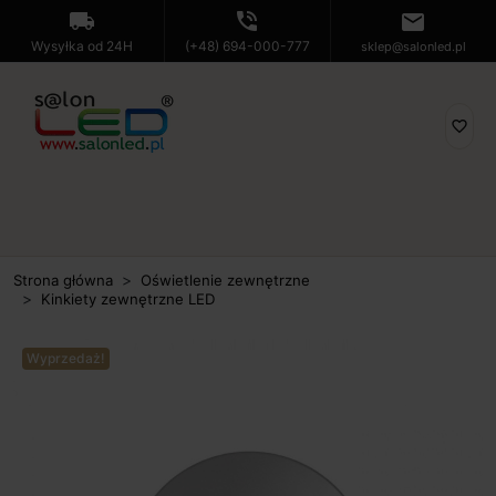
local_shipping
phone_in_talk
mail
Wysyłka od 24H
(+48) 694-000-777
sklep@salonled.pl
favorite_border
Strona główna
Oświetlenie zewnętrzne
Kinkiety zewnętrzne LED
Wyprzedaż!