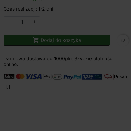
Czas realizacji: 1-2 dni



Dodaj do koszyka
favorite_border
Darmowa dostawa od 1000pln. Szybkie płatności
online.