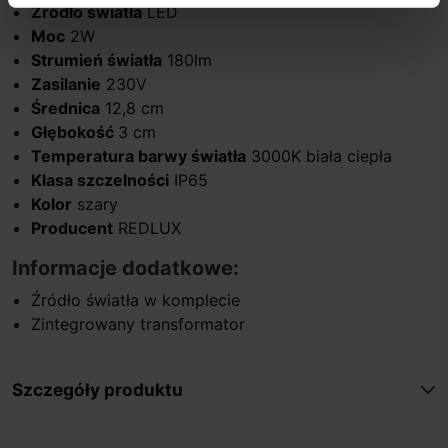
Źródło światła
LED
Moc
2W
Strumień światła
180lm
Zasilanie
230V
Średnica
12,8 cm
Głębokość
3 cm
Temperatura barwy światła
3000K biała ciepła
Klasa szczelności
IP65
Kolor
szary
Producent
REDLUX
Informacje dodatkowe:
Źródło światła w komplecie
Zintegrowany transformator
Szczegóły produktu