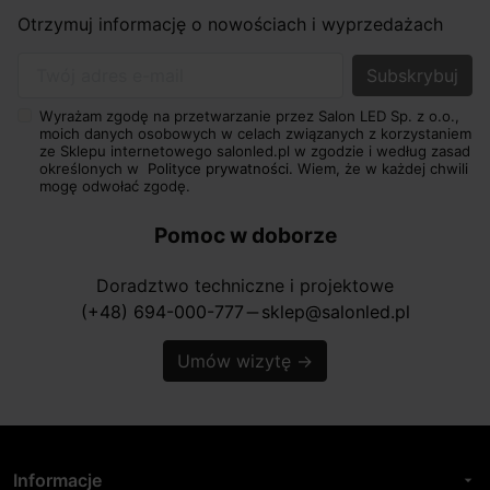
Otrzymuj informację o nowościach i wyprzedażach
Twój adres e-mail
Wyrażam zgodę na przetwarzanie przez Salon LED Sp. z o.o.,
moich danych osobowych w celach związanych z korzystaniem
ze Sklepu internetowego salonled.pl w zgodzie i według zasad
określonych w
Polityce prywatności.
Wiem, że w każdej chwili
mogę odwołać zgodę.
Pomoc w doborze
Doradztwo techniczne i projektowe
(+48) 694-000-777
sklep@salonled.pl
horizontal_rule
Umów wizytę
→
Informacje
arrow_drop_down