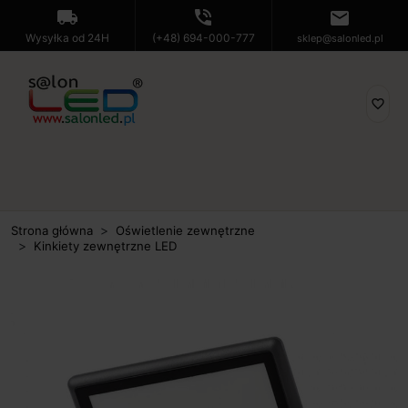
local_shipping
phone_in_talk
mail
Wysyłka od 24H
(+48) 694-000-777
sklep@salonled.pl
favorite_border
Strona główna
Oświetlenie zewnętrzne
Kinkiety zewnętrzne LED