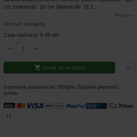
cm Szerokość 20 cm Głębokość 12,7...
Więcej
expand_more
Produkt dostępny
Czas realizacji: 5-10 dni



Dodaj do koszyka
favorite_border
Darmowa dostawa od 1000pln. Szybkie płatności
online.