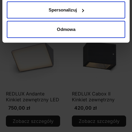
Spersonalizuj
Zobacz także
Odmowa
REDLUX Andante
REDLUX Cabox II
Kinkiet zewnętrzny LED
Kinkiet zewnętrzny
750,00 zł
420,00 zł
Zobacz szczegóły
Zobacz szczegóły