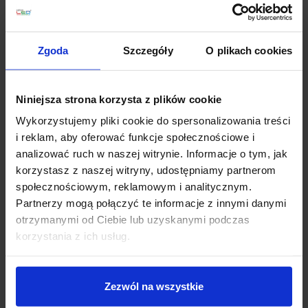
Parametry techniczne:
Źródło światła
LED
Moc
20W
Zgoda
Szczegóły
O plikach cookies
Zasilanie
230V
Barwa światła
3000K
Strumień świetlny
940lm
Niniejsza strona korzysta z plików cookie
Wysokość
18,5 cm
Wykorzystujemy pliki cookie do spersonalizowania treści
Szerokość
20 cm
i reklam, aby oferować funkcje społecznościowe i
Głębokość
12,7 cm
analizować ruch w naszej witrynie. Informacje o tym, jak
Klasa szczelności
IP65
korzystasz z naszej witryny, udostępniamy partnerom
Kolor
antracyt
społecznościowym, reklamowym i analitycznym.
Producent
REDLUX
Partnerzy mogą połączyć te informacje z innymi danymi
otrzymanymi od Ciebie lub uzyskanymi podczas
Informacje dodatkowe:
korzystania z ich usług.
Źródło światła w komplecie
Zezwól na wszystkie
Szczegóły produktu