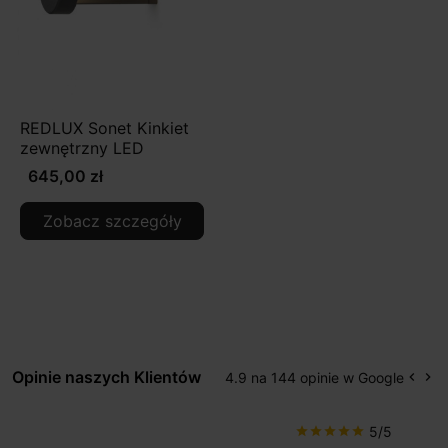
REDLUX Sonet Kinkiet
zewnętrzny LED
645,00 zł
Zobacz szczegóły
Opinie naszych Klientów
4.9 na 144 opinie w Google
keyboard_arrow_left
keyboard_arrow_right
Popr
Na
5/5
star
star
star
star
star