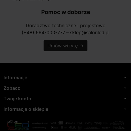
Pomoc w doborze
Doradztwo techniczne i projektowe
(+48) 694-000-777
sklep@salonled.pl
horizontal_rule
Umów wizytę
→
Informacje
arrow_drop_down
Zobacz
arrow_drop_down
Twoje konto
arrow_drop_down
Informacja o sklepie
arrow_drop_down