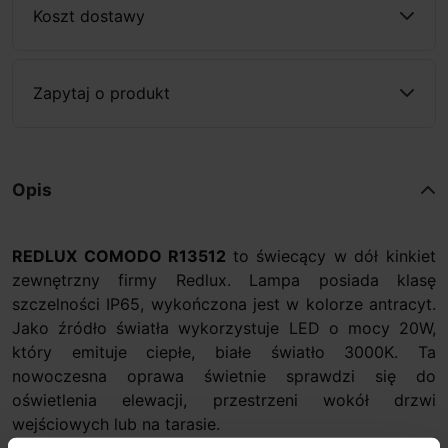
Koszt dostawy
Zapytaj o produkt
Opis
REDLUX COMODO R13512
to świecący w dół kinkiet
zewnętrzny firmy Redlux. Lampa posiada klasę
szczelności IP65, wykończona jest w kolorze antracyt.
Jako źródło światła wykorzystuje LED o mocy 20W,
który emituje ciepłe, białe światło 3000K. Ta
nowoczesna oprawa świetnie sprawdzi się do
oświetlenia elewacji, przestrzeni wokół drzwi
wejściowych lub na tarasie.