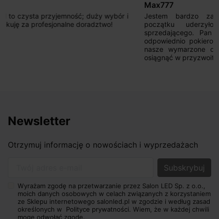
Max777
Jestem bardzo zadowolony. Przede wszystkim od
początku uderzyło mnie profesjonalne podejście
sprzedającego. Pan ma duże doświadczenie i potrafi
odpowiednio pokierować i doradzić dzięki czemu mamy
nasze wymarzone oświetlenie. Dodatkowo udało się to
osiągnąć w przyzwoitych pieniądzach.
Newsletter
Otrzymuj informację o nowościach i wyprzedażach
Twój adres e-mail
Wyrażam zgodę na przetwarzanie przez Salon LED Sp. z o.o.,
moich danych osobowych w celach związanych z korzystaniem
ze Sklepu internetowego salonled.pl w zgodzie i według zasad
określonych w
Polityce prywatności.
Wiem, że w każdej chwili
mogę odwołać zgodę.