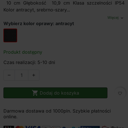
10 cm Głębokość 10,9 cm Klasa szczelności IP54
Kolor antracyt, srebrno-szary...
Więcej
expand_more
Wybierz kolor oprawy: antracyt
antracyt
Produkt dostępny
Czas realizacji: 5-10 dni



Dodaj do koszyka
favorite_border
Darmowa dostawa od 1000pln. Szybkie płatności
online.