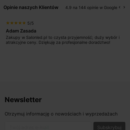
Opinie naszych Klientów
4.9 na 144 opinie w Google
keyboard_arrow_left
keyboard_arrow_right
Popr
Na
5/5
star
star
star
star
star
Max777
Jestem bardzo zadowolony. Przede wszystkim od
początku uderzyło mnie profesjonalne podejście
sprzedającego. Pan ma duże doświadczenie i potrafi
odpowiednio pokierować i doradzić dzięki czemu mamy
nasze wymarzone oświetlenie. Dodatkowo udało się to
osiągnąć w przyzwoitych pieniądzach.
Newsletter
Otrzymuj informację o nowościach i wyprzedażach
Twój adres e-mail