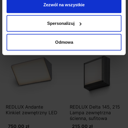
Zezwól na wszystkie
Szczegóły produktu
Spersonalizuj
Zobacz także
Odmowa
REDLUX Andante
REDLUX Delta 145, 215
Kinkiet zewnętrzny LED
Lampa zewnętrzna
ścienna, sufitowa
750,00 zł
215,00 zł