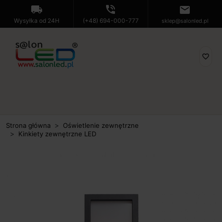
local_shipping
phone_in_talk
mail
Wysyłka od 24H
(+48) 694-000-777
sklep@salonled.pl
favorite_border
Strona główna
Oświetlenie zewnętrzne
Kinkiety zewnętrzne LED