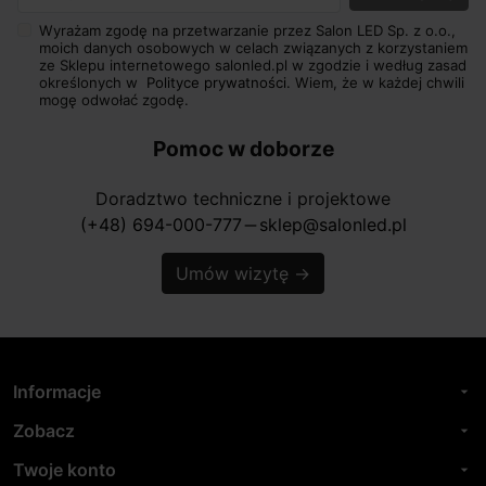
Wyrażam zgodę na przetwarzanie przez Salon LED Sp. z o.o.,
moich danych osobowych w celach związanych z korzystaniem
ze Sklepu internetowego salonled.pl w zgodzie i według zasad
określonych w
Polityce prywatności.
Wiem, że w każdej chwili
mogę odwołać zgodę.
Pomoc w doborze
Doradztwo techniczne i projektowe
(+48) 694-000-777
sklep@salonled.pl
horizontal_rule
Umów wizytę
→
Informacje
arrow_drop_down
Zobacz
arrow_drop_down
Twoje konto
arrow_drop_down