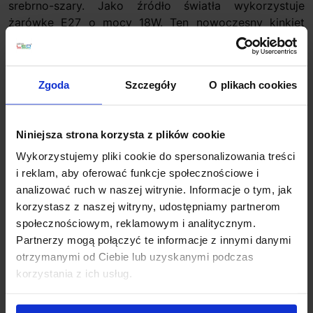
srebrno-szary. Jako źródło światła wykorzystuje
żarówkę E27 o mocy 18W. Ten nowoczesny kinkiet
sprawdzi się na tarasie, wokół drzwi wejściowych lub
na elewacji.
Parametry techniczne:
Zgoda
Szczegóły
O plikach cookies
Źródło światła
E27
Moc
18W
Niniejsza strona korzysta z plików cookie
Zasilanie
230V
Wysokość
25 cm
Wykorzystujemy pliki cookie do spersonalizowania treści
Szerokość
10 cm
i reklam, aby oferować funkcje społecznościowe i
Głębokość
10,9 cm
analizować ruch w naszej witrynie. Informacje o tym, jak
Klasa szczelności
IP54
korzystasz z naszej witryny, udostępniamy partnerom
Kolor
antracyt, srebrno-szary
społecznościowym, reklamowym i analitycznym.
Producent
REDLUX
Partnerzy mogą połączyć te informacje z innymi danymi
otrzymanymi od Ciebie lub uzyskanymi podczas
Informacje dodatkowe:
korzystania z ich usług.
Brak źródła światła w komplecie