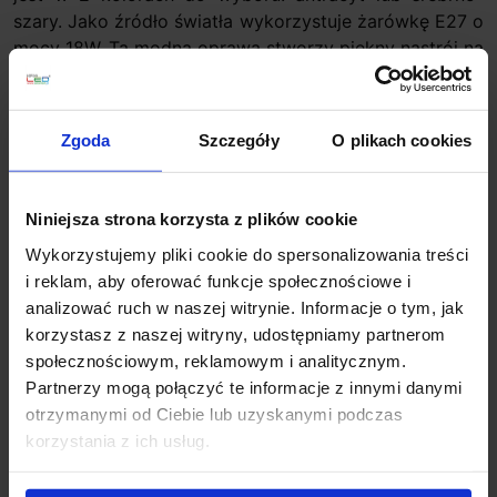
szary. Jako źródło światła wykorzystuje żarówkę E27 o
mocy 18W. Ta modna oprawa stworzy piękny nastrój na
tarasie lub oświetli przestrzeń wokół drzwi.
Parametry techniczne:
Zgoda
Szczegóły
O plikach cookies
Źródło światła
E27
Moc
18W
Zasilanie
230V
Niniejsza strona korzysta z plików cookie
Wysokość
10,9 cm
Wykorzystujemy pliki cookie do spersonalizowania treści
Szerokość
25 cm
i reklam, aby oferować funkcje społecznościowe i
Głębokość
10 cm
analizować ruch w naszej witrynie. Informacje o tym, jak
Klasa szczelności
IP54
korzystasz z naszej witryny, udostępniamy partnerom
Kolor
antracyt, srebrno-szary
społecznościowym, reklamowym i analitycznym.
Producent
REDLUX
Partnerzy mogą połączyć te informacje z innymi danymi
Informacje dodatkowe:
otrzymanymi od Ciebie lub uzyskanymi podczas
korzystania z ich usług.
Brak źródła światła w komplecie