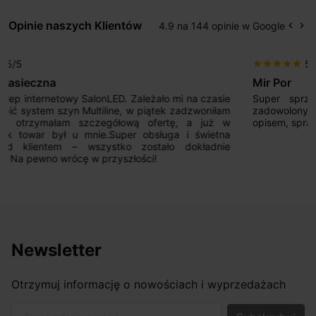
Opinie naszych Klientów
4.9 na 144 opinie w Google
keyboard_arrow_left
keyboard_arrow_right
Popr
Na
5/5
star
star
star
star
star
Mir Por
Super sprzedawca! Kupowałem już 2 razy i jestem
zadowolony z jakości produktów. Wszystko zgodnie z
opisem, sprawna realizacja, dobry kontakt. Polecam.
Newsletter
Otrzymuj informację o nowościach i wyprzedażach