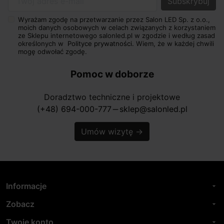
Twój adres e-mail
Wyrażam zgodę na przetwarzanie przez Salon LED Sp. z o.o.,
moich danych osobowych w celach związanych z korzystaniem
ze Sklepu internetowego salonled.pl w zgodzie i według zasad
określonych w
Polityce prywatności.
Wiem, że w każdej chwili
mogę odwołać zgodę.
Pomoc w doborze
Doradztwo techniczne i projektowe
(+48) 694-000-777
sklep@salonled.pl
horizontal_rule
Umów wizytę
→
Informacje
arrow_drop_down
Zobacz
arrow_drop_down
Twoje konto
arrow_drop_down