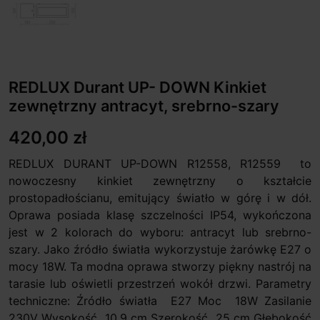
REDLUX Durant UP- DOWN Kinkiet
zewnętrzny antracyt, srebrno-szary
420,00 zł
REDLUX DURANT UP-DOWN R12558, R12559 to
nowoczesny kinkiet zewnętrzny o kształcie
prostopadłościanu, emitujący światło w górę i w dół.
Oprawa posiada klasę szczelności IP54, wykończona
jest w 2 kolorach do wyboru: antracyt lub srebrno-
szary. Jako źródło światła wykorzystuje żarówkę E27 o
mocy 18W. Ta modna oprawa stworzy piękny nastrój na
tarasie lub oświetli przestrzeń wokół drzwi. Parametry
techniczne: Źródło światła E27 Moc 18W Zasilanie
230V Wysokość 10,9 cm Szerokość 25 cm Głębokość