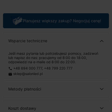
Planujesz większy zakup? Negocjuj cenę!
Wsparcie techniczne
Jeśli masz pytania lub potrzebujesz pomocy, zadzwoń
lub napisz do nas: pracujemy od 8:00 do 18:00,
odpowiedzi na e-maile od 8:00 do 22:00.
+48 694 000 777
,
+48 799 220 777
phone
sklep@salonled.pl
email
Metody płatności
Koszt dostawy