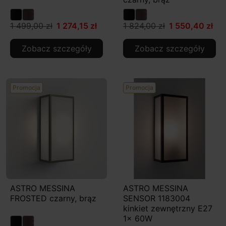
1 499,00 zł
1 274,15 zł
1 824,00 zł
1 550,40 zł
Zobacz szczegóły
Zobacz szczegóły
Promocja
Promocja
ASTRO MESSINA
ASTRO MESSINA
FROSTED czarny, brąz
SENSOR 1183004
kinkiet zewnętrzny E27
1x 60W