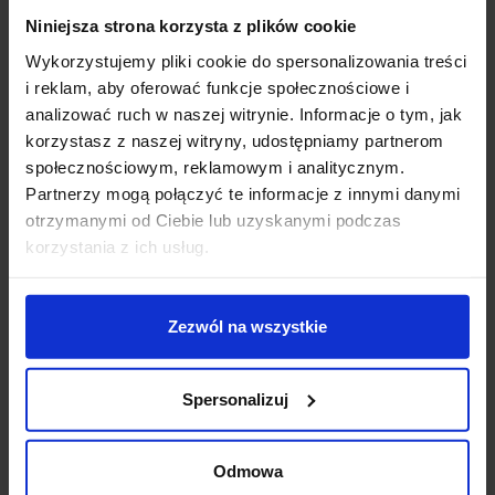
dobrze pasował do różnego rodzaju budynków. Może
Niniejsza strona korzysta z plików cookie
oświetlać ogrodzenie, bądź elewacje budynku, a także
Wykorzystujemy pliki cookie do spersonalizowania treści
być montowany w ogrodzie.
i reklam, aby oferować funkcje społecznościowe i
Dane techniczne:
analizować ruch w naszej witrynie. Informacje o tym, jak
korzystasz z naszej witryny, udostępniamy partnerom
Źródło światła
LED E27
społecznościowym, reklamowym i analitycznym.
Moc max
1 x max.12W
Partnerzy mogą połączyć te informacje z innymi danymi
Wysokość
40 cm
otrzymanymi od Ciebie lub uzyskanymi podczas
Szerokość
20 cm
korzystania z ich usług.
Głębokość
14 cm
Materiał
aluminium/szkło
Kolor
czarny + przeźroczyste szkło
Zezwól na wszystkie
Klasa szczelności
IP44
Producent
Astro Lighting
Gwarancja
24 miesiące
Spersonalizuj
Dodatkowe informacje:
Brak źródła światła w komplecie
Odmowa