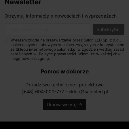
Newsletter
Otrzymuj informację o nowościach i wyprzedażach
Twój adres e-mail
Wyrażam zgodę na przetwarzanie przez Salon LED Sp. z o.o.,
moich danych osobowych w celach związanych z korzystaniem
ze Sklepu internetowego salonled.pl w zgodzie i według zasad
określonych w
Polityce prywatności.
Wiem, że w każdej chwili
mogę odwołać zgodę.
Pomoc w doborze
Doradztwo techniczne i projektowe
(+48) 694-000-777
sklep@salonled.pl
horizontal_rule
Umów wizytę
→