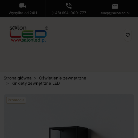
local_shipping
phone_in_talk
mail
Wysyłka od 24H
(+48) 694-000-777
sklep@salonled.pl
favorite_border
Strona główna
Oświetlenie zewnętrzne
Kinkiety zewnętrzne LED
Promocja