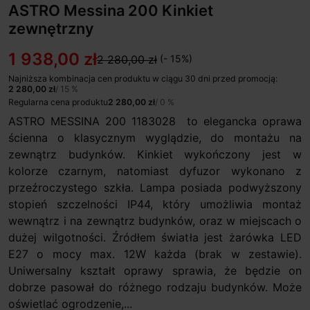
ASTRO Messina 200 Kinkiet
zewnętrzny
1 938,00 zł
2 280,00 zł
(- 15%)
Najniższa kombinacja cen produktu w ciągu 30 dni przed promocją:
2 280,00 zł
/ 15 %
Regularna cena produktu
2 280,00 zł
/ 0 %
ASTRO MESSINA 200 1183028 to elegancka oprawa
ścienna o klasycznym wyglądzie, do montażu na
zewnątrz budynków. Kinkiet wykończony jest w
kolorze czarnym, natomiast dyfuzor wykonano z
przeźroczystego szkła. Lampa posiada podwyższony
stopień szczelności IP44, który umożliwia montaż
wewnątrz i na zewnątrz budynków, oraz w miejscach o
dużej wilgotności. Źródłem światła jest żarówka LED
E27 o mocy max. 12W każda (brak w zestawie).
Uniwersalny kształt oprawy sprawia, że będzie on
dobrze pasował do różnego rodzaju budynków. Może
oświetlać ogrodzenie,...