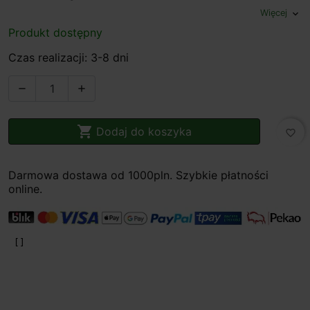
Więcej
expand_more
Produkt dostępny
Czas realizacji: 3-8 dni



Dodaj do koszyka
favorite_border
Darmowa dostawa od 1000pln. Szybkie płatności
online.