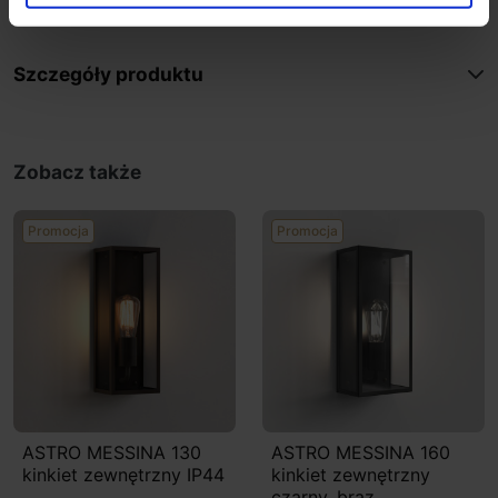
Możliwość ściemniania
Szczegóły produktu
Zobacz także
Promocja
Promocja
ASTRO MESSINA 130
ASTRO MESSINA 160
kinkiet zewnętrzny IP44
kinkiet zewnętrzny
czarny, brąz