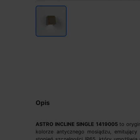
Opis
ASTRO INCLINE SINGLE 1419005
to oryg
kolorze antycznego mosiądzu, emitujący
stopień szczelności IP65, który umożliwi