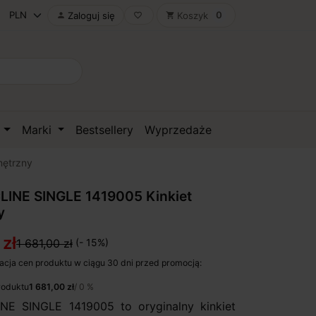
0
Zaloguj się
Koszyk

favorite_border
shopping_cart
D
Marki
Bestsellery
Wyprzedaże
nętrzny
LINE SINGLE 1419005 Kinkiet
y
 zł
1 681,00 zł
(- 15%)
acja cen produktu w ciągu 30 dni przed promocją:
roduktu
1 681,00 zł
/ 0 %
NE SINGLE 1419005 to oryginalny kinkiet