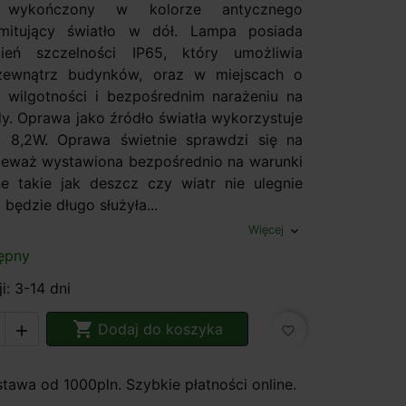
y wykończony w kolorze antycznego
mitujący światło w dół. Lampa posiada
ień szczelności IP65, który umożliwia
ewnątrz budynków, oraz w miejscach o
 wilgotności i bezpośrednim narażeniu na
dy. Oprawa jako źródło światła wykorzystuje
8,2W. Oprawa świetnie sprawdzi się na
nieważ wystawiona bezpośrednio na warunki
e takie jak deszcz czy wiatr nie ulegnie
 będzie długo służyła...
Więcej
expand_more
ępny
i: 3-14 dni

Dodaj do koszyka

favorite_border
awa od 1000pln. Szybkie płatności online.