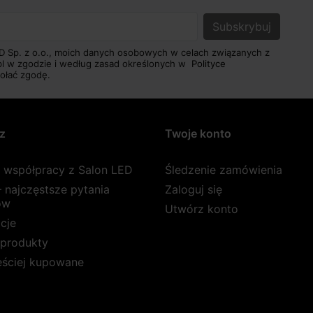
D Sp. z o.o., moich danych osobowych w celach związanych z
pl w zgodzie i według zasad określonych w
Polityce
ołać zgodę.
z
Twoje konto
a współpracy z Salon LED
Śledzenie zamówienia
 najczęstsze pytania
Zaloguj się
ów
Utwórz konto
cje
produkty
ęściej kupowane