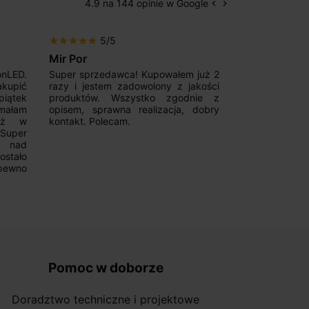
4.9 na 144 opinie w Google
keyboard_arrow_left
keyboard_arrow_right
Poprzedni
Następny
5/5
5/5
star
star
star
star
star
star
star
star
star
star
Mir Por
Patryk123
onLED.
Super sprzedawca! Kupowałem już 2
Szybka real
akupić
razy i jestem zadowolony z jakości
konkurencyjn
iątek
produktów. Wszystko zgodnie z
pomoc w 
ymałam
opisem, sprawna realizacja, dobry
magnetycznyc
już w
kontakt. Polecam.
wyboru. Z p
.Super
ponownie.
a nad
stało
pewno
Pomoc w doborze
Doradztwo techniczne i projektowe