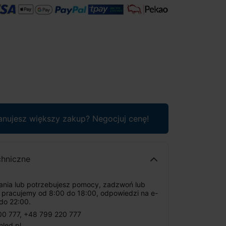
anujesz większy zakup? Negocjuj cenę!
chniczne
tania lub potrzebujesz pomocy, zadzwoń lub
: pracujemy od 8:00 do 18:00, odpowiedzi na e-
do 22:00.
00 777
,
+48 799 220 777
nled.pl