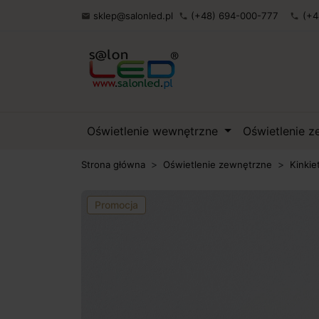
sklep@salonled.pl
(+48) 694-000-777
(+4

phone
phone
Oświetlenie wewnętrzne
Oświetlenie 
Strona główna
Oświetlenie zewnętrzne
Kinkie
Promocja