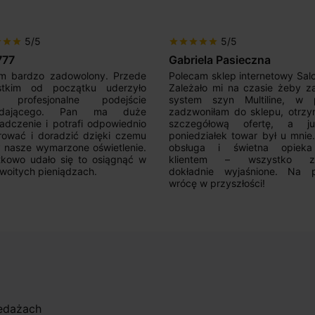
5/5
5/5
r
star
star
star
star
star
star
star
777
Gabriela Pasieczna
m bardzo zadowolony. Przede
Polecam sklep internetowy Sal
stkim od początku uderzyło
Zależało mi na czasie żeby z
 profesjonalne podejście
system szyn Multiline, w p
edającego. Pan ma duże
zadzwoniłam do sklepu, otrz
adczenie i potrafi odpowiednio
szczegółową ofertę, a 
rować i doradzić dzięki czemu
poniedziałek towar był u mnie
nasze wymarzone oświetlenie.
obsługa i świetna opiek
kowo udało się to osiągnąć w
klientem – wszystko zo
woitych pieniądzach.
dokładnie wyjaśnione. Na 
wrócę w przyszłości!
zedażach