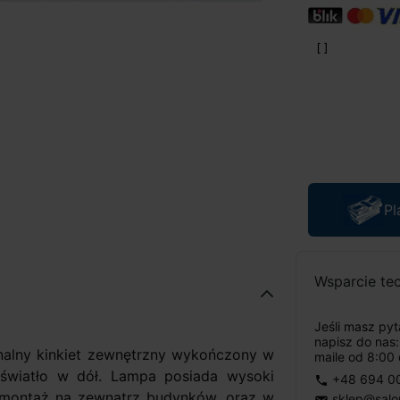
Pl
Wsparcie te
Jeśli masz py
napisz do nas
inalny kinkiet zewnętrzny wykończony w
maile od 8:00 
 światło w dół. Lampa posiada wysoki
+48 694 0
phone
a montaż na zewnątrz budynków, oraz w
sklep@salo