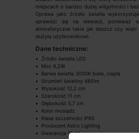
miejscach o bardzo dużej wilgotności i be
Oprawa jako źródło światła wykorzystu
sprawdzi się na elewacji, ponieważ 
atmosferyczne takie jak deszcz czy wiatr 
służyła użytkownikowi.
Dane techniczne:
Źródło światła LED
Moc 8,2W
Barwa światła 3000K biała, ciepła
Strumień świetlny 485lm
Wysokość 12,2 cm
Szerokość 11 cm
Głębokość 5,7 cm
Kolor mosiądz
Klasa szczelności IP65
Producent Astro Lighting
Gwarancja 10 lat