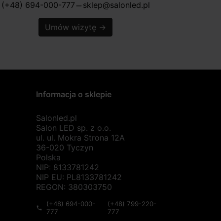
(+48) 694-000-777
sklep@salonled.pl
horizontal_rule
Umów wizytę
→
Informacja o sklepie
Salonled.pl
Salon LED sp. z o.o.
ul. ul. Mokra Strona 12A
36-020 Tyczyn
Polska
NIP: 8133781242
NIP EU: PL8133781242
REGON: 380303750
(+48) 694-000-
(+48) 799-220-
phone
777
777