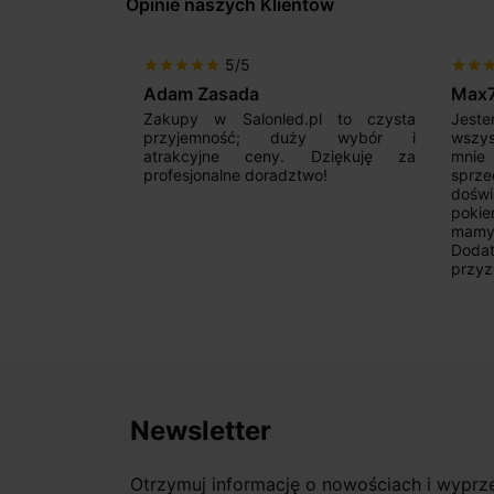
Opinie naszych Klientów
5/5
star
star
star
star
star
star
star
sta
Adam Zasada
Max
alny sklep,
Zakupy w Salonled.pl to czysta
Jeste
niam fachową
przyjemność; duży wybór i
wszy
 wyborze
atrakcyjne ceny. Dziękuję za
mnie
Zdecydowanie
profesjonalne doradztwo!
sprz
doświ
pokie
mamy 
Dodat
przyz
Newsletter
Otrzymuj informację o nowościach i wypr