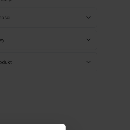
ności
wy
rodukt