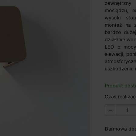
zewnętrzn
mosiądzu, e
wysoki stop
montaż na z
bardzo dużej
działanie wo
LED o mocy 
elewacji, po
atmosferyczn
uszkodzeniu i
Produkt dost
Czas realizacj

Darmowa dost