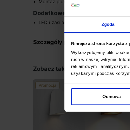
Montaż pionowy
Dodatkowe informacje:
LED i zasilacz w komplecie
Zgoda
Szczegóły produktu
Niniejsza strona korzysta z
Wykorzystujemy pliki cookie 
ruch w naszej witrynie. Inf
reklamowym i analitycznym. 
Zobacz także
uzyskanymi podczas korzysta
Promocja
favorite_border
Odmowa