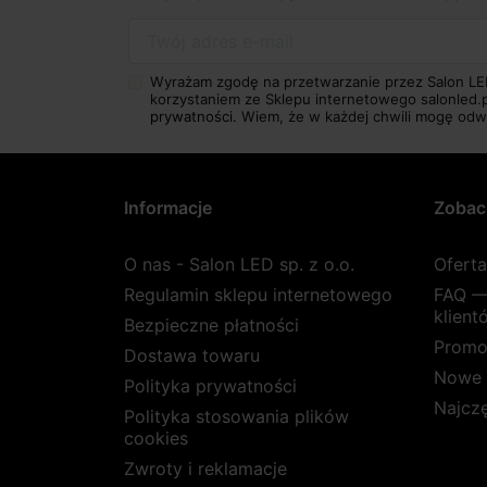
Twój adres e-mail
Wyrażam zgodę na przetwarzanie przez Salon LE
korzystaniem ze Sklepu internetowego salonled.
prywatności.
Wiem, że w każdej chwili mogę odw
Informacje
Zobac
O nas - Salon LED sp. z o.o.
Ofert
Regulamin sklepu internetowego
FAQ —
klient
Bezpieczne płatności
Promo
Dostawa towaru
Nowe 
Polityka prywatności
Najcz
Polityka stosowania plików
cookies
Zwroty i reklamacje